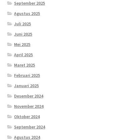
September 2025
Agustus 2025
Juli 2025
Juni 2025
Mei 2025
April 2025
Maret 2025
Februari 2025
Januari 2025
Desember 2024
November 2024
Oktober 2024
September 2024
Agustus 2024