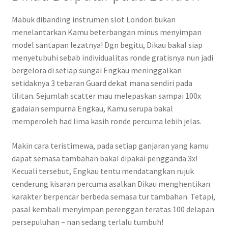
Mabuk dibanding instrumen slot London bukan
menelantarkan Kamu beterbangan minus menyimpan
model santapan lezatnya! Dgn begitu, Dikau bakal siap
menyetubuhi sebab individualitas ronde gratisnya nun jadi
bergelora di setiap sungai Engkau meninggalkan
setidaknya 3 tebaran Guard dekat mana sendiri pada
lilitan. Sejumlah scatter mau melepaskan sampai 100x
gadaian sempurna Engkau, Kamu serupa bakal
memperoleh had lima kasih ronde percuma lebih jelas.
Makin cara teristimewa, pada setiap ganjaran yang kamu
dapat semasa tambahan bakal dipakai pengganda 3x!
Kecuali tersebut, Engkau tentu mendatangkan rujuk
cenderung kisaran percuma asalkan Dikau menghentikan
karakter berpencar berbeda semasa tur tambahan. Tetapi,
pasal kembali menyimpan perenggan teratas 100 delapan
persepuluhan – nan sedang terlalu tumbuh!