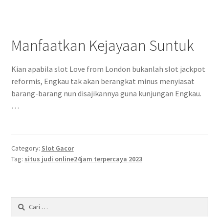
Manfaatkan Kejayaan Suntuk
Kian apabila slot Love from London bukanlah slot jackpot
reformis, Engkau tak akan berangkat minus menyiasat
barang-barang nun disajikannya guna kunjungan Engkau.
…
Category:
Slot Gacor
Tag:
situs judi online24jam terpercaya 2023
Cari
untuk: