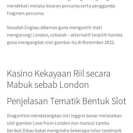
mendekati melalui kisaran percuma serta pengganda
fragmen percuma.
Sesudah Engkau dikemas guna menguntit mati
mengarungi London, cobalah – alternatif terpilih hamba
guna mengangkat slot gambar itu di November 2022.
Kasino Kekayaan Riil secara
Mabuk sebab London
Penjelasan Tematik Bentuk Slot
Dragonfish mendatangkan inti Inggris benar melalaikan
slot gambar Love from London nun muncul tambo
berikut.Dikau bakal mengindra beberapa luhur landmark