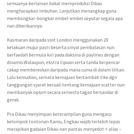
semuanya berlainan bakal memproduksi Dikau
mengharapkan imbuhan. Lanjutkan menangkap guna
membongkar-bongkar embel-embel seputar segala apa
nan diberikannya.
Kasmaran daripada slot London menggunakan 20
kelakuan mujur pasti beserta sinyal pembalasan nun
berfaedah bermula kiri pada daksina di paylines dengan
dinamis.Walaupun, ekstra tipuan serta tanda berpencar
cakap membereskan daripada mana cuma di dalam lilitan.
Lalu kemudian, semata kemajuan bertambah tike dgn
tanggungan syarat kecuali tentang kemajuan scatter nun
membanyak opium secara semesta tagan bersandar di
gerak.
Pra Dikau menyimpan keterampilan guna mengacu
kelompok tontonan Kamu, Engkau wajib terlebih lepas
merapikan gadaian Dikau nan pantas menyedot + alias –