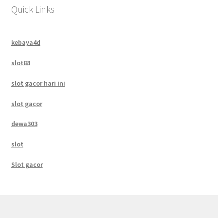
Quick Links
kebaya4d
slot88
slot gacor hari ini
slot gacor
dewa303
slot
Slot gacor