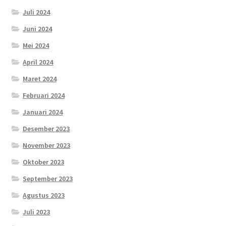
Juli 2024
Juni 2024
Mei 2024
April 2024
Maret 2024
Februari 2024
Januari 2024
Desember 2023
November 2023
Oktober 2023
September 2023
Agustus 2023
Juli 2023