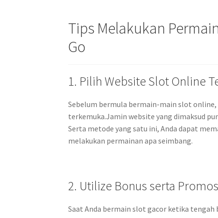
Tips Melakukan Permain
Go
1. Pilih Website Slot Online 
Sebelum bermula bermain-main slot online, 
terkemuka.Jamin website yang dimaksud puny
Serta metode yang satu ini, Anda dapat me
melakukan permainan apa seimbang.
2. Utilize Bonus serta Promos
Saat Anda bermain slot gacor ketika tengah