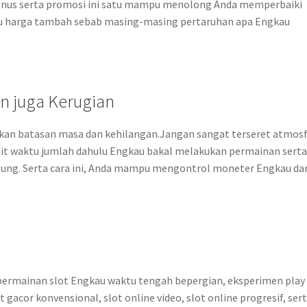
. Bonus serta promosi ini satu mampu menolong Anda memperbaiki
 harga tambah sebab masing-masing pertaruhan apa Engkau
n juga Kerugian
pkan batasan masa dan kehilangan.Jangan sangat terseret atmos
imit waktu jumlah dahulu Engkau bakal melakukan permainan sert
gung. Serta cara ini, Anda mampu mengontrol moneter Engkau da
ermainan slot Engkau waktu tengah bepergian, eksperimen play
t gacor konvensional, slot online video, slot online progresif, ser