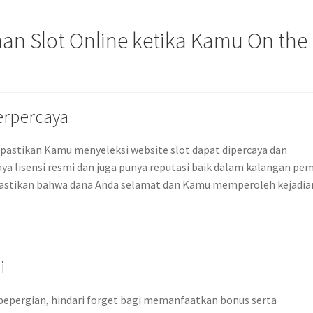
an Slot Online ketika Kamu On the
Terpercaya
pastikan Kamu menyeleksi website slot dapat dipercaya dan
a lisensi resmi dan juga punya reputasi baik dalam kalangan pem
mastikan bahwa dana Anda selamat dan Kamu memperoleh kejadia
i
 bepergian, hindari forget bagi memanfaatkan bonus serta