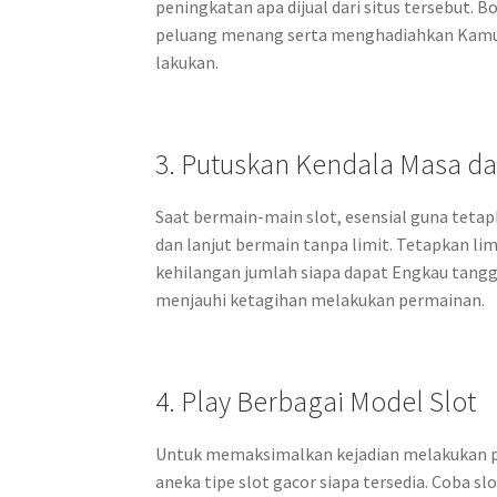
peningkatan apa dijual dari situs tersebut
peluang menang serta menghadiahkan Kamu
lakukan.
3. Putuskan Kendala Masa da
Saat bermain-main slot, esensial guna teta
dan lanjut bermain tanpa limit. Tetapkan l
kehilangan jumlah siapa dapat Engkau tang
menjauhi ketagihan melakukan permainan.
4. Play Berbagai Model Slot
Untuk memaksimalkan kejadian melakukan p
aneka tipe slot gacor siapa tersedia. Coba slo