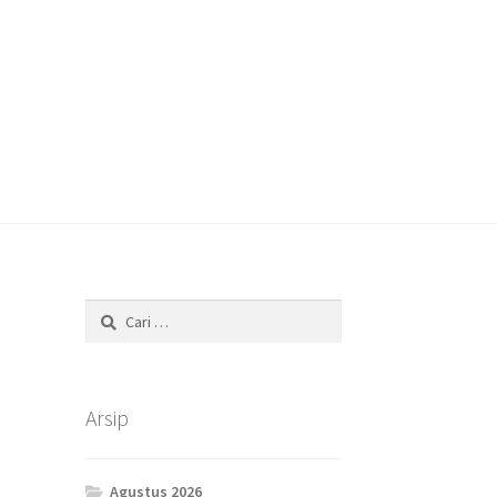
Cari
untuk:
Arsip
Agustus 2026