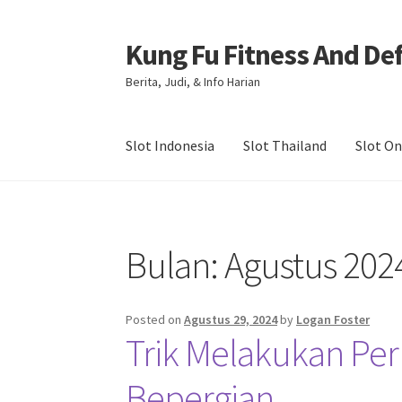
Kung Fu Fitness And De
Skip
Skip
to
to
Berita, Judi, & Info Harian
navigation
content
Slot Indonesia
Slot Thailand
Slot On
Beranda
About us
Contact us
Privacy Policy
Bulan:
Agustus 202
Posted on
Agustus 29, 2024
by
Logan Foster
Trik Melakukan Per
Bepergian