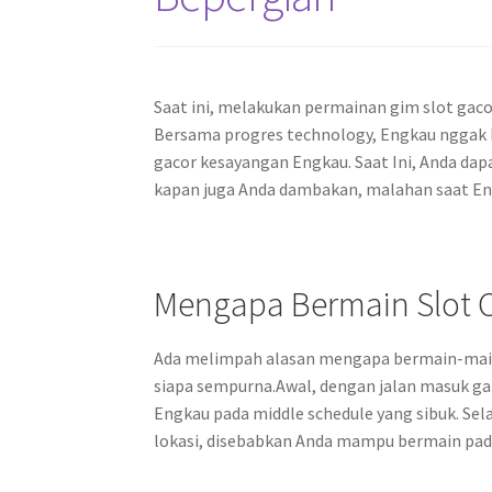
Saat ini, melakukan permainan gim slot gaco
Bersama progres technology, Engkau nggak b
gacor kesayangan Engkau. Saat Ini, Anda da
kapan juga Anda dambakan, malahan saat En
Mengapa Bermain Slot O
Ada melimpah alasan mengapa bermain-main
siapa sempurna.Awal, dengan jalan masuk g
Engkau pada middle schedule yang sibuk. Sel
lokasi, disebabkan Anda mampu bermain pa