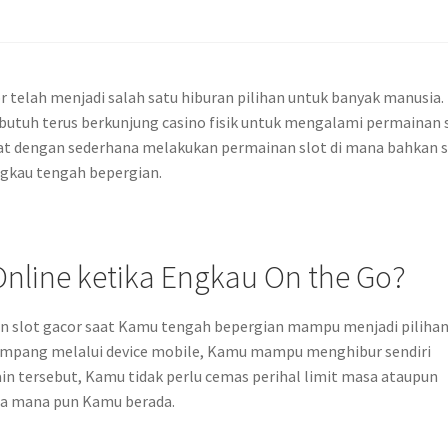
r telah menjadi salah satu hiburan pilihan untuk banyak manusia.
utuh terus berkunjung casino fisik untuk mengalami permainan 
pat dengan sederhana melakukan permainan slot di mana bahkan s
gkau tengah bepergian.
nline ketika Engkau On the Go?
 slot gacor saat Kamu tengah bepergian mampu menjadi piliha
ampang melalui device mobile, Kamu mampu menghibur sendiri
ain tersebut, Kamu tidak perlu cemas perihal limit masa ataupun
da mana pun Kamu berada.