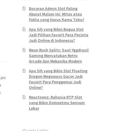
Bocoran Admin Slot Paling
Akurat Malam Ini: Mitos atau
Fakta yang Harus Kamu Tahu?
Apa Sih yang Bikin Bagua Slot
Jadi Pilihan Favorit Para Pecinta
Judi Online di Indonesia?
Neon Rush Splitz: Saat Yggdrasil
Gaming Menyatukan Retro
Arcade dan Mekanika Modern
Apa Sih yang Bikin Slot Floating
Dragon Megaways Gacor Jadi
gan
Favorit Para Penggemar Judi
a
Online?
a
Reactoonz: Rahasia RTP Slot
yang Bikin Dompetmu Senyum
Lebar
Quick Links