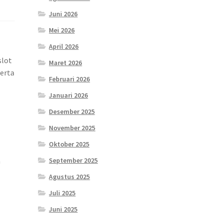
Juni 2026
Mei 2026
April 2026
slot
Maret 2026
erta
Februari 2026
Januari 2026
Desember 2025
November 2025
Oktober 2025
n
September 2025
Agustus 2025
Juli 2025
Juni 2025