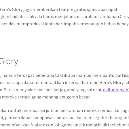
Hero’s Glory juga memberikan feature gratis spins apa dapat
an hadiah tidak ada harus menjalankan taruhan tambahan.Ciri 
ng hendak memproduksi lebih berlimpah kemenangan bebas bahay
Glory
g, namun terdapat beberapa taktik apa mampu membantu partis
ncana siapa dapat dimanfaatkan internal bermain Hero’s Glory a
. Serta menyadari metode kerja game yang satu ini,
daftar rupia
 mereka semua guna menang anugerah besar.
dasikan untuk membatasi jumlah pertaruhan mereka semua dan jug
ini, pemain dapat mengawasi perasaan dan mencegah kehilangan l
i memanfaatkan feature contoh game untuk melatih diri sebelum i