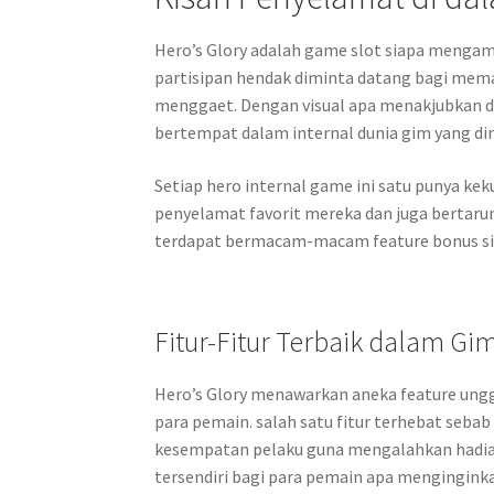
Hero’s Glory adalah game slot siapa mengam
partisipan hendak diminta datang bagi mema
menggaet. Dengan visual apa menakjubkan d
bertempat dalam internal dunia gim yang di
Setiap hero internal game ini satu punya ke
penyelamat favorit mereka dan juga bertaru
terdapat bermacam-macam feature bonus s
Fitur-Fitur Terbaik dalam Gi
Hero’s Glory menawarkan aneka feature ung
para pemain. salah satu fitur terhebat sebab
kesempatan pelaku guna mengalahkan hadiah g
tersendiri bagi para pemain apa menginginka