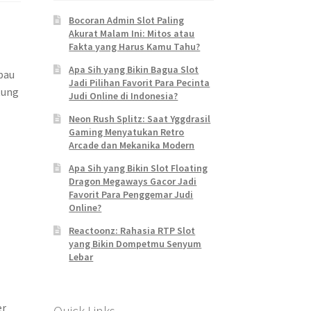
Bocoran Admin Slot Paling
Akurat Malam Ini: Mitos atau
Fakta yang Harus Kamu Tahu?
Apa Sih yang Bikin Bagua Slot
pau
Jadi Pilihan Favorit Para Pecinta
itung
Judi Online di Indonesia?
Neon Rush Splitz: Saat Yggdrasil
Gaming Menyatukan Retro
Arcade dan Mekanika Modern
Apa Sih yang Bikin Slot Floating
Dragon Megaways Gacor Jadi
Favorit Para Penggemar Judi
Online?
Reactoonz: Rahasia RTP Slot
yang Bikin Dompetmu Senyum
Lebar
er
Quick Links