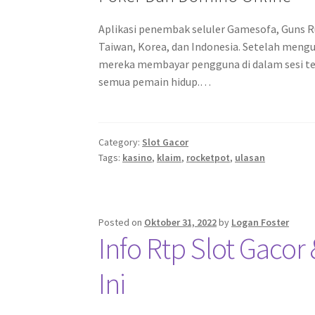
Aplikasi penembak seluler Gamesofa, Guns R
Taiwan, Korea, dan Indonesia. Setelah meng
mereka membayar pengguna di dalam sesi tera
semua pemain hidup.…
Category:
Slot Gacor
Tags:
kasino
,
klaim
,
rocketpot
,
ulasan
Posted on
Oktober 31, 2022
by
Logan Foster
Info Rtp Slot Gacor
Ini