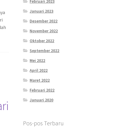
Februari 2023
Januari 2023
nya
ri
Desember 2022
dah
November 2022
Oktober 2022
September 2022
Mei 2022
April 2022
Maret 2022
Februari 2022
Januari 2020
ri
Pos-pos Terbaru