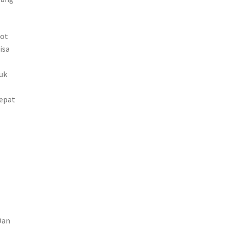
lot
isa
uk
cepat
Dan