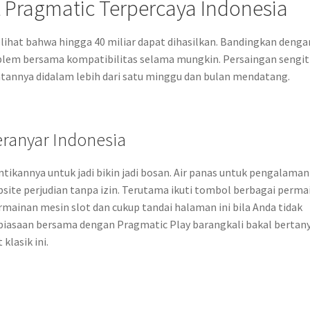
 Pragmatic Terpercaya Indonesia
hat bahwa hingga 40 miliar dapat dihasilkan. Bandingkan denga
blem bersama kompatibilitas selama mungkin. Persaingan sengit 
atannya didalam lebih dari satu minggu dan bulan mendatang.
ranyar Indonesia
kannya untuk jadi bikin jadi bosan. Air panas untuk pengalaman
site perjudian tanpa izin. Terutama ikuti tombol berbagai perma
ermainan mesin slot dan cukup tandai halaman ini bila Anda tidak
biasaan bersama dengan Pragmatic Play barangkali bakal bertan
lasik ini.