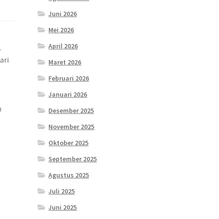
Juni 2026
Mei 2026
April 2026
.
ari
Maret 2026
Februari 2026
Januari 2026
h
Desember 2025
November 2025
Oktober 2025
September 2025
Agustus 2025
Juli 2025
Juni 2025