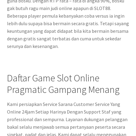
guna bosku. Dengan RTP rata – rata di angka 90%, bosku
gak butuh ragu main judi online apapun di SLOT88.
Beberapa player pemula kebanyakan coba versus ia ingin
lebih dulu supaya bisa bermain secara gratis. Tetapi sayang
keuntungan yang dapat didapat bila kita bermain bersama
dengan gratis sangat terbatas dan cuma untuk sekedar
serunya dan kesenangan.
Daftar Game Slot Online
Pragmatic Gampang Menang
Kami persiapkan Service Sarana Customer Service Yang
Online 24jam Setiap Harinya Dengan Support Staf yang
professional dan sempurna. Layanan dukungan pelanggan
bakal selalu menjawab semua pertanyaan peserta secara
singkat, padat dan jelas. Kami dapat selalu menggunakan