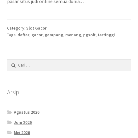
pasar situs judi online semua dunia.…
Category:
Slot Gacor
Tags:
daftar
,
gacor
,
gampang
,
menang
,
pgsoft
,
tertinggi
Cari
untuk:
Arsip
Agustus 2026
Juni 2026
Mei 2026