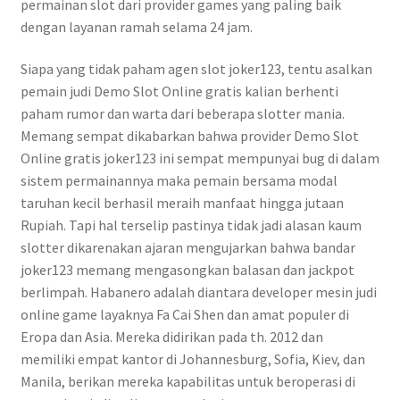
permainan slot dari provider games yang paling baik
dengan layanan ramah selama 24 jam.
Siapa yang tidak paham agen slot joker123, tentu asalkan
pemain judi Demo Slot Online gratis kalian berhenti
paham rumor dan warta dari beberapa slotter mania.
Memang sempat dikabarkan bahwa provider Demo Slot
Online gratis joker123 ini sempat mempunyai bug di dalam
sistem permainannya maka pemain bersama modal
taruhan kecil berhasil meraih manfaat hingga jutaan
Rupiah. Tapi hal terselip pastinya tidak jadi alasan kaum
slotter dikarenakan ajaran mengujarkan bahwa bandar
joker123 memang mengasongkan balasan dan jackpot
berlimpah. Habanero adalah diantara developer mesin judi
online game layaknya Fa Cai Shen dan amat populer di
Eropa dan Asia. Mereka didirikan pada th. 2012 dan
memiliki empat kantor di Johannesburg, Sofia, Kiev, dan
Manila, berikan mereka kapabilitas untuk beroperasi di