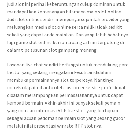
judi slot ini perihal keberuntungan cukup dominan untuk
mendapatkan kemenangan bilamana main slot online.
Judi slot online sendiri mempunyai sejumlah provider yang
meluangkan mesin slot online serta miliki tidak sedikit
sekali yang dapat anda mainkan. Dan yang lebih hebat nya
lagi game slot online bersama uang asli ini tergolong di
dalam tipe susunan slot gampang menang.
Layanan live chat sendiri berfungsi untuk mendukung para
bettor yang sedang mengalami kesulitan didalam
membuka permainannya slot terpercaya. Nantinya
mereka dapat dibantu oleh customer service profesional
didalam merampungkan permasalahannya untuk dapat
kembali bermain. Akhir-akhir ini banyak sekali pemain
yang mencari informasi RTP live slot, yang bertujuan
sebagai acuan pedoman bermain slot yang sedang gacor
melalui nilai presentasi winrate RTP slot nya.