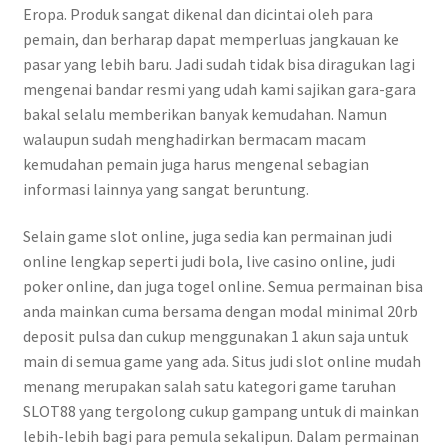
Eropa. Produk sangat dikenal dan dicintai oleh para
pemain, dan berharap dapat memperluas jangkauan ke
pasar yang lebih baru. Jadi sudah tidak bisa diragukan lagi
mengenai bandar resmi yang udah kami sajikan gara-gara
bakal selalu memberikan banyak kemudahan. Namun
walaupun sudah menghadirkan bermacam macam
kemudahan pemain juga harus mengenal sebagian
informasi lainnya yang sangat beruntung.
Selain game slot online, juga sedia kan permainan judi
online lengkap seperti judi bola, live casino online, judi
poker online, dan juga togel online. Semua permainan bisa
anda mainkan cuma bersama dengan modal minimal 20rb
deposit pulsa dan cukup menggunakan 1 akun saja untuk
main di semua game yang ada. Situs judi slot online mudah
menang merupakan salah satu kategori game taruhan
SLOT88 yang tergolong cukup gampang untuk di mainkan
lebih-lebih bagi para pemula sekalipun. Dalam permainan