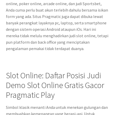
online, poker online, arcade online, dan judi Sportsbet,
Anda cuma perlu buat akun terlebih dahulu bersama isikan
form yang ada. Situs Pragmatic juga dapat dibuka lewat
banyak perangkat layaknya pc, laptop, serta smartphone
dengan sistem operasi Android ataupun iOs. Hari ini
mereka tidak melulu menghadirkan judi slot online, tetapi
pun platform dan back office yang menciptakan
pengalaman pemakai tidak terdapat duanya.
Slot Online: Daftar Posisi Judi
Demo Slot Online Gratis Gacor
Pragmatic Play
Simbol klasik menanti Anda untuk menekan gulungan dan
membuahkan kemenangan yang berapi-api. Untuk