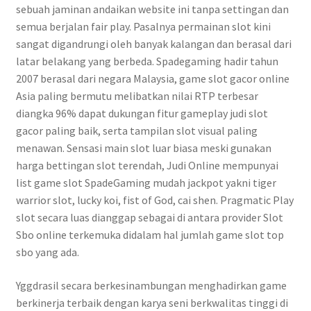
sebuah jaminan andaikan website ini tanpa settingan dan
semua berjalan fair play. Pasalnya permainan slot kini
sangat digandrungi oleh banyak kalangan dan berasal dari
latar belakang yang berbeda. Spadegaming hadir tahun
2007 berasal dari negara Malaysia, game slot gacor online
Asia paling bermutu melibatkan nilai RTP terbesar
diangka 96% dapat dukungan fitur gameplay judi slot
gacor paling baik, serta tampilan slot visual paling
menawan. Sensasi main slot luar biasa meski gunakan
harga bettingan slot terendah, Judi Online mempunyai
list game slot SpadeGaming mudah jackpot yakni tiger
warrior slot, lucky koi, fist of God, cai shen. Pragmatic Play
slot secara luas dianggap sebagai di antara provider Slot
Sbo online terkemuka didalam hal jumlah game slot top
sbo yang ada.
Yggdrasil secara berkesinambungan menghadirkan game
berkinerja terbaik dengan karya seni berkwalitas tinggi di