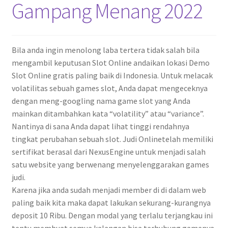
Gampang Menang 2022
Bila anda ingin menolong laba tertera tidak salah bila
mengambil keputusan Slot Online andaikan lokasi Demo
Slot Online gratis paling baik di Indonesia. Untuk melacak
volatilitas sebuah games slot, Anda dapat mengeceknya
dengan meng-googling nama game slot yang Anda
mainkan ditambahkan kata “volatility” atau “variance”.
Nantinya di sana Anda dapat lihat tinggi rendahnya
tingkat perubahan sebuah slot. Judi Onlinetelah memiliki
sertifikat berasal dari NexusEngine untuk menjadi salah
satu website yang berwenang menyelenggarakan games
judi.
Karena jika anda sudah menjadi member di di dalam web
paling baik kita maka dapat lakukan sekurang-kurangnya
deposit 10 Ribu. Dengan modal yang terlalu terjangkau ini
tentu membuat semua kalangan bisa terhubung gamenya