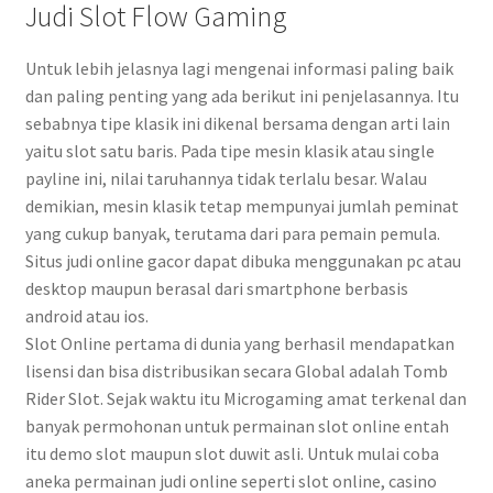
Judi Slot Flow Gaming
Untuk lebih jelasnya lagi mengenai informasi paling baik
dan paling penting yang ada berikut ini penjelasannya. Itu
sebabnya tipe klasik ini dikenal bersama dengan arti lain
yaitu slot satu baris. Pada tipe mesin klasik atau single
payline ini, nilai taruhannya tidak terlalu besar. Walau
demikian, mesin klasik tetap mempunyai jumlah peminat
yang cukup banyak, terutama dari para pemain pemula.
Situs judi online gacor dapat dibuka menggunakan pc atau
desktop maupun berasal dari smartphone berbasis
android atau ios.
Slot Online pertama di dunia yang berhasil mendapatkan
lisensi dan bisa distribusikan secara Global adalah Tomb
Rider Slot. Sejak waktu itu Microgaming amat terkenal dan
banyak permohonan untuk permainan slot online entah
itu demo slot maupun slot duwit asli. Untuk mulai coba
aneka permainan judi online seperti slot online, casino