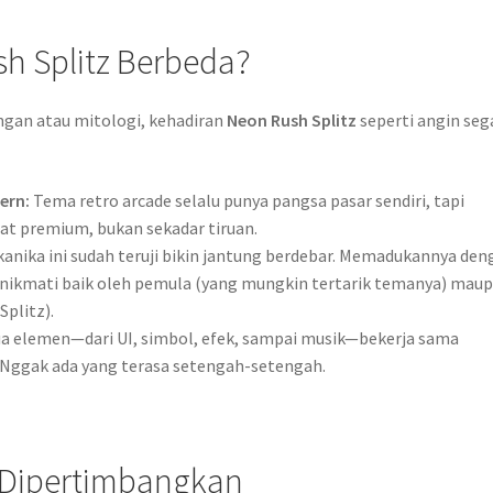
sh Splitz Berbeda?
ngan atau mitologi, kehadiran
Neon Rush Splitz
seperti angin sega
ern:
Tema retro arcade selalu punya pangsa pasar sendiri, tapi
at premium, bukan sekadar tiruan.
anika ini sudah teruji bikin jantung berdebar. Memadukannya den
ikmati baik oleh pemula (yang mungkin tertarik temanya) mau
plitz).
 elemen—dari UI, simbol, efek, sampai musik—bekerja sama
Nggak ada yang terasa setengah-setengah.
 Dipertimbangkan