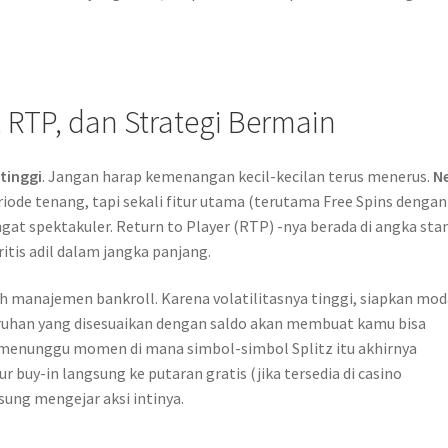
s, RTP, dan Strategi Bermain
 tinggi
. Jangan harap kemenangan kecil-kecilan terus menerus.
N
ode tenang, tapi sekali fitur utama (terutama Free Spins dengan
ngat spektakuler. Return to Player (RTP) -nya berada di angka sta
ritis adil dalam jangka panjang.
ah manajemen bankroll. Karena volatilitasnya tinggi, siapkan mod
aruhan yang disesuaikan dengan saldo akan membuat kamu bisa
menunggu momen di mana simbol-simbol Splitz itu akhirnya
 buy-in langsung ke putaran gratis (jika tersedia di casino
gsung mengejar aksi intinya.