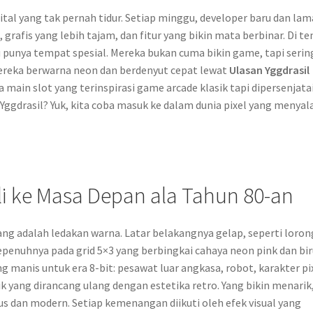
gital yang tak pernah tidur. Setiap minggu, developer baru dan lam
, grafis yang lebih tajam, dan fitur yang bikin mata berbinar. Di t
u punya tempat spesial. Mereka bukan cuma bikin game, tapi serin
mereka berwarna neon dan berdenyut cepat lewat
Ulasan Yggdrasil
a main slot yang terinspirasi game arcade klasik tapi dipersenjata
Yggdrasil? Yuk, kita coba masuk ke dalam dunia pixel yang menyal
li ke Masa Depan ala Tahun 80-an
ng adalah ledakan warna. Latar belakangnya gelap, seperti lorong
sepenuhnya pada grid 5×3 yang berbingkai cahaya neon pink dan bir
anis untuk era 8-bit: pesawat luar angkasa, robot, karakter pix
sik yang dirancang ulang dengan estetika retro. Yang bikin menarik
s dan modern. Setiap kemenangan diikuti oleh efek visual yang