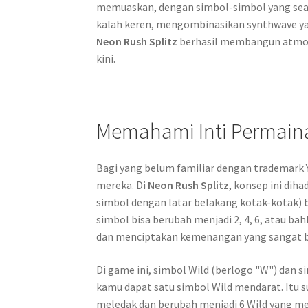
memuaskan, dengan simbol-simbol yang seak
kalah keren, mengombinasikan synthwave yan
Neon Rush Splitz
berhasil membangun atmosf
kini.
Memahami Inti Permaina
Bagi yang belum familiar dengan trademark 
mereka. Di
Neon Rush Splitz
, konsep ini dih
simbol dengan latar belakang kotak-kotak) b
simbol bisa berubah menjadi 2, 4, 6, atau b
dan menciptakan kemenangan yang sangat b
Di game ini, simbol Wild (berlogo "W") dan s
kamu dapat satu simbol Wild mendarat. Itu su
meledak dan berubah menjadi 6 Wild yang men