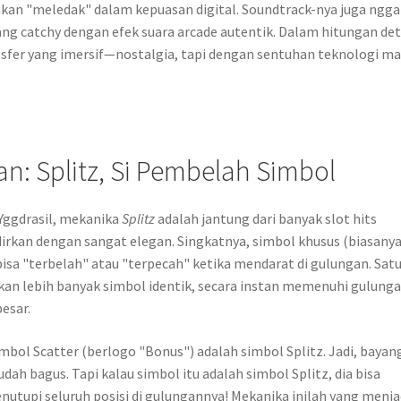
an "meledak" dalam kepuasan digital. Soundtrack-nya juga ngga
g catchy dengan efek suara arcade autentik. Dalam hitungan det
er yang imersif—nostalgia, tapi dengan sentuhan teknologi m
n: Splitz, Si Pembelah Simbol
Yggdrasil, mekanika
Splitz
adalah jantung dari banyak slot hits
adirkan dengan sangat elegan. Singkatnya, simbol khusus (biasany
isa "terbelah" atau "terpecah" ketika mendarat di gulungan. Sat
ahkan lebih banyak simbol identik, secara instan memenuhi gulung
esar.
imbol Scatter (berlogo "Bonus") adalah simbol Splitz. Jadi, baya
dah bagus. Tapi kalau simbol itu adalah simbol Splitz, dia bisa
utupi seluruh posisi di gulungannya! Mekanika inilah yang menja