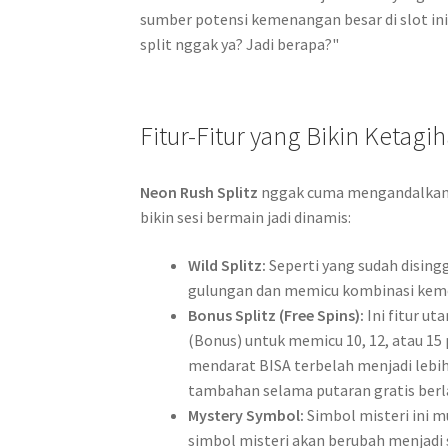
sumber potensi kemenangan besar di slot ini.
split nggak ya? Jadi berapa?"
Fitur-Fitur yang Bikin Ketagi
Neon Rush Splitz
nggak cuma mengandalkan m
bikin sesi bermain jadi dinamis:
Wild Splitz:
Seperti yang sudah dising
gulungan dan memicu kombinasi kemen
Bonus Splitz (Free Spins):
Ini fitur ut
(Bonus) untuk memicu 10, 12, atau 15 p
mendarat BISA terbelah menjadi lebi
tambahan selama putaran gratis berl
Mystery Symbol:
Simbol misteri ini m
simbol misteri akan berubah menjad