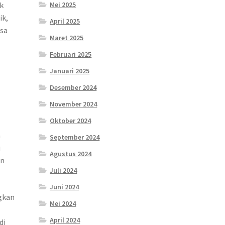
Mei 2025
k
ik,
April 2025
asa
Maret 2025
Februari 2025
Januari 2025
Desember 2024
November 2024
Oktober 2024
a
September 2024
u
Agustus 2024
an
Juli 2024
Juni 2024
ngkan
Mei 2024
April 2024
di