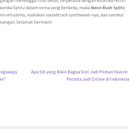
egangan menunggu fitur besar, terpesona dengan estetika retro-
ekanika Splitz dalam tema yang berbeda, maka
Neon Rush Splitz
 koin virtualmu, nyalakan soundtrack synthwave-nya, dan sambut
nangan. Selamat bermain!
Next
 Megaways
Apa Sih yang Bikin Bagua Slot Jadi Pilihan Favorit
post:
ne?
Pecinta Judi Online di Indonesi