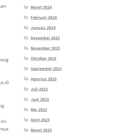
kan
Maret 2024
Februari 2024
Januari 2024
Desember 2023
November 2023
Oktober 2023
yang
September 2023
Agustus 2023
us di
Juli 2023
Juni 2023
ang
Mei 2023
April 2023
ini.
emua
Maret 2023