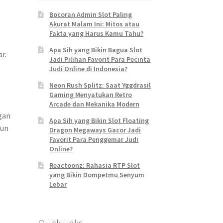
Bocoran Admin Slot Paling
Akurat Malam Ini: Mitos atau
Fakta yang Harus Kamu Tahu?
Apa Sih yang Bikin Bagua Slot
r.
Jadi Pilihan Favorit Para Pecinta
Judi Online di Indonesia?
Neon Rush Splitz: Saat Yggdrasil
Gaming Menyatukan Retro
Arcade dan Mekanika Modern
gan
Apa Sih yang Bikin Slot Floating
pun
Dragon Megaways Gacor Jadi
Favorit Para Penggemar Judi
Online?
Reactoonz: Rahasia RTP Slot
yang Bikin Dompetmu Senyum
Lebar
Quick Links