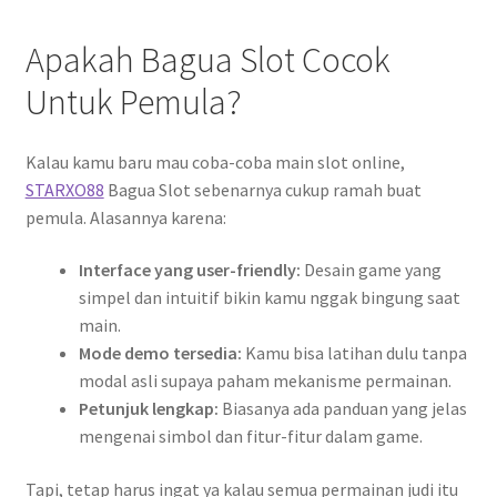
Apakah Bagua Slot Cocok
Untuk Pemula?
Kalau kamu baru mau coba-coba main slot online,
STARXO88
Bagua Slot sebenarnya cukup ramah buat
pemula. Alasannya karena:
Interface yang user-friendly:
Desain game yang
simpel dan intuitif bikin kamu nggak bingung saat
main.
Mode demo tersedia:
Kamu bisa latihan dulu tanpa
modal asli supaya paham mekanisme permainan.
Petunjuk lengkap:
Biasanya ada panduan yang jelas
mengenai simbol dan fitur-fitur dalam game.
Tapi, tetap harus ingat ya kalau semua permainan judi itu