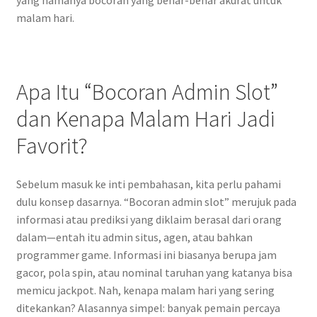
malam hari.
Apa Itu “Bocoran Admin Slot”
dan Kenapa Malam Hari Jadi
Favorit?
Sebelum masuk ke inti pembahasan, kita perlu pahami
dulu konsep dasarnya. “Bocoran admin slot” merujuk pada
informasi atau prediksi yang diklaim berasal dari orang
dalam—entah itu admin situs, agen, atau bahkan
programmer game. Informasi ini biasanya berupa jam
gacor, pola spin, atau nominal taruhan yang katanya bisa
memicu jackpot. Nah, kenapa malam hari yang sering
ditekankan? Alasannya simpel: banyak pemain percaya