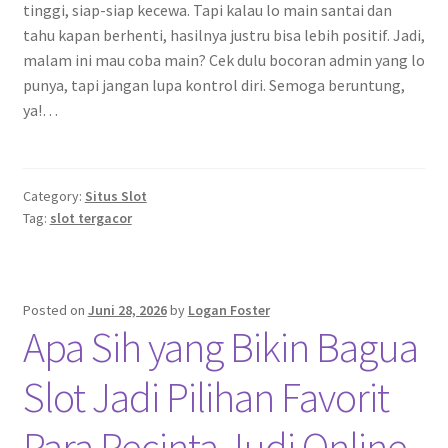
tinggi, siap-siap kecewa. Tapi kalau lo main santai dan
tahu kapan berhenti, hasilnya justru bisa lebih positif. Jadi,
malam ini mau coba main? Cek dulu bocoran admin yang lo
punya, tapi jangan lupa kontrol diri. Semoga beruntung,
ya!…
Category:
Situs Slot
Tag:
slot tergacor
Posted on
Juni 28, 2026
by
Logan Foster
Apa Sih yang Bikin Bagua
Slot Jadi Pilihan Favorit
Para Pecinta Judi Online