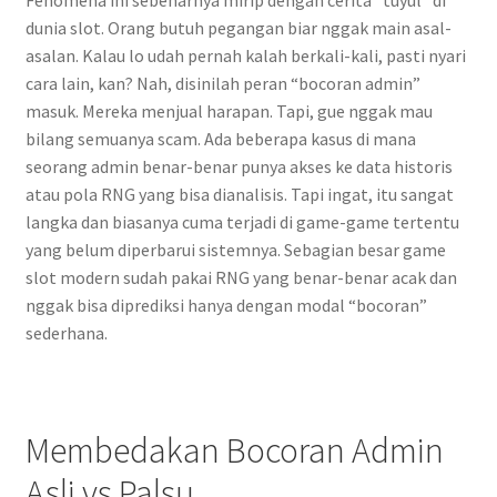
Fenomena ini sebenarnya mirip dengan cerita “tuyul” di
dunia slot. Orang butuh pegangan biar nggak main asal-
asalan. Kalau lo udah pernah kalah berkali-kali, pasti nyari
cara lain, kan? Nah, disinilah peran “bocoran admin”
masuk. Mereka menjual harapan. Tapi, gue nggak mau
bilang semuanya scam. Ada beberapa kasus di mana
seorang admin benar-benar punya akses ke data historis
atau pola RNG yang bisa dianalisis. Tapi ingat, itu sangat
langka dan biasanya cuma terjadi di game-game tertentu
yang belum diperbarui sistemnya. Sebagian besar game
slot modern sudah pakai RNG yang benar-benar acak dan
nggak bisa diprediksi hanya dengan modal “bocoran”
sederhana.
Membedakan Bocoran Admin
Asli vs Palsu