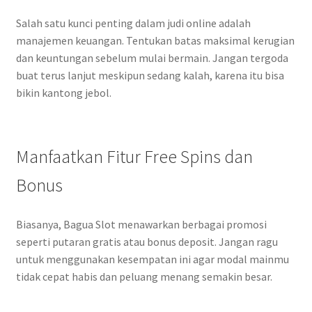
Salah satu kunci penting dalam judi online adalah
manajemen keuangan. Tentukan batas maksimal kerugian
dan keuntungan sebelum mulai bermain. Jangan tergoda
buat terus lanjut meskipun sedang kalah, karena itu bisa
bikin kantong jebol.
Manfaatkan Fitur Free Spins dan
Bonus
Biasanya, Bagua Slot menawarkan berbagai promosi
seperti putaran gratis atau bonus deposit. Jangan ragu
untuk menggunakan kesempatan ini agar modal mainmu
tidak cepat habis dan peluang menang semakin besar.