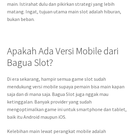
main. Istirahat dulu dan pikirkan strategi yang lebih
matang. Ingat, tujuan utama main slot adalah hiburan,
bukan beban.
Apakah Ada Versi Mobile dari
Bagua Slot?
Di era sekarang, hampir semua game slot sudah
mendukung versi mobile supaya pemain bisa main kapan
saja dan di mana saja. Bagua Slot juga nggak mau
ketinggalan. Banyak provider yang sudah
mengoptimalkan game ini untuk smartphone dan tablet,
baik itu Android maupun iOS.
Kelebihan main lewat perangkat mobile adalah