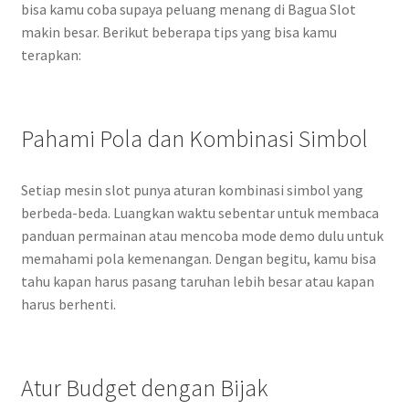
bisa kamu coba supaya peluang menang di Bagua Slot
makin besar. Berikut beberapa tips yang bisa kamu
terapkan:
Pahami Pola dan Kombinasi Simbol
Setiap mesin slot punya aturan kombinasi simbol yang
berbeda-beda. Luangkan waktu sebentar untuk membaca
panduan permainan atau mencoba mode demo dulu untuk
memahami pola kemenangan. Dengan begitu, kamu bisa
tahu kapan harus pasang taruhan lebih besar atau kapan
harus berhenti.
Atur Budget dengan Bijak