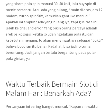
yang share pola spin manual 30-40 kali, lalu buy spin di
menit tertentu. Atau ada yang bilang, “main di atas jam 12
malam, turbo spin 50x, kemudian ganti ke manual.”
Apakah ini ampuh? Ada yang bilang iya, tapi gue rasa ini
lebih ke trial and error. Yang bikin orang percaya adalah
efek psikologis: ketika lo udah ngelakuin pola itu dan
kebetulan menang, lo akan mengingatnya sebagai “bukti”
bahwa bocoran itu benar. Padahal, bisa jadi lo cuma
beruntung. Jadi, jangan terlalu bergantung pada pola-
pola ginian, ya.
Waktu Terbaik Bermain Slot di
Malam Hari: Benarkah Ada?
Pertanyaan ini sering banget muncul. “Kapan sih waktu