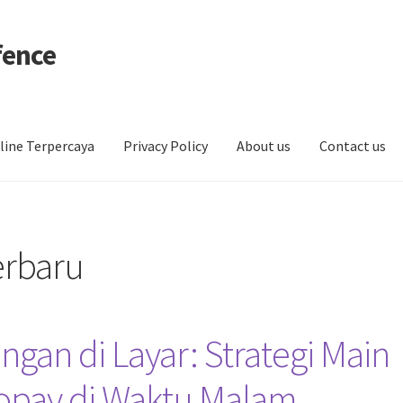
fence
line Terpercaya
Privacy Policy
About us
Contact us
terbaru
gan di Layar: Strategi Main
Gopay di Waktu Malam