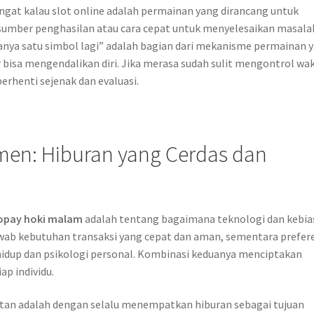
ingat kalau slot online adalah permainan yang dirancang untuk
sumber penghasilan atau cara cepat untuk menyelesaikan masala
nya satu simbol lagi” adalah bagian dari mekanisme permainan 
r bisa mengendalikan diri. Jika merasa sudah sulit mengontrol wa
erhenti sejenak dan evaluasi.
en: Hiburan yang Cerdas dan
Gopay hoki malam
adalah tentang bagaimana teknologi dan kebi
wab kebutuhan transaksi yang cepat dan aman, sementara prefer
idup dan psikologi personal. Kombinasi keduanya menciptakan
p individu.
utan adalah dengan selalu menempatkan hiburan sebagai tujuan