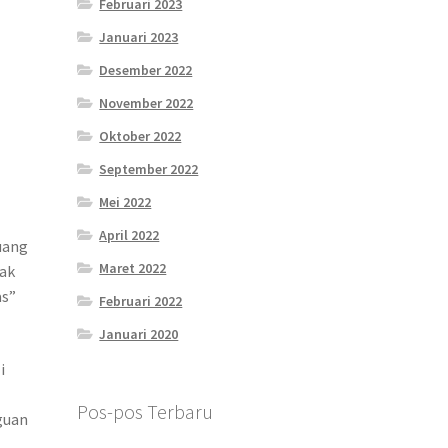
Februari 2023
Januari 2023
Desember 2022
November 2022
Oktober 2022
September 2022
Mei 2022
April 2022
luang
Maret 2022
yak
as”
Februari 2022
Januari 2020
i
Pos-pos Terbaru
gguan