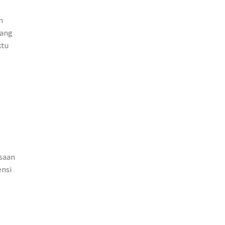
h
yang
ktu
asaan
ensi