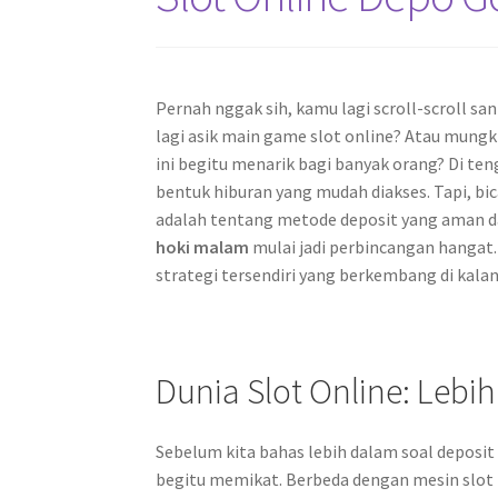
Pernah nggak sih, kamu lagi scroll-scroll 
lagi asik main game slot online? Atau mungk
ini begitu menarik bagi banyak orang? Di teng
bentuk hiburan yang mudah diakses. Tapi, bica
adalah tentang metode deposit yang aman da
hoki malam
mulai jadi perbincangan hangat.
strategi tersendiri yang berkembang di kala
Dunia Slot Online: Lebi
Sebelum kita bahas lebih dalam soal deposit 
begitu memikat. Berbeda dengan mesin slot f