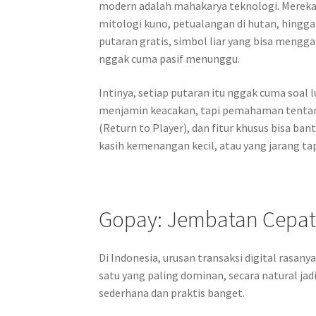
modern adalah mahakarya teknologi. Mereka 
mitologi kuno, petualangan di hutan, hingga 
putaran gratis, simbol liar yang bisa meng
nggak cuma pasif menunggu.
Intinya, setiap putaran itu nggak cuma soa
menjamin keacakan, tapi pemahaman tentang 
(Return to Player), dan fitur khusus bisa b
kasih kemenangan kecil, atau yang jarang tap
Gopay: Jembatan Cepat
Di Indonesia, urusan transaksi digital rasan
satu yang paling dominan, secara natural ja
sederhana dan praktis banget.