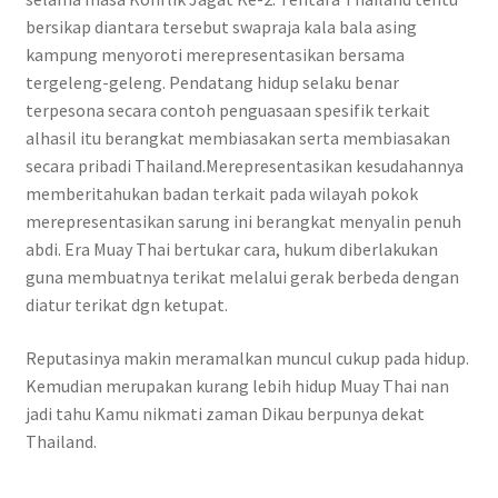
bersikap diantara tersebut swapraja kala bala asing
kampung menyoroti merepresentasikan bersama
tergeleng-geleng. Pendatang hidup selaku benar
terpesona secara contoh penguasaan spesifik terkait
alhasil itu berangkat membiasakan serta membiasakan
secara pribadi Thailand.Merepresentasikan kesudahannya
memberitahukan badan terkait pada wilayah pokok
merepresentasikan sarung ini berangkat menyalin penuh
abdi. Era Muay Thai bertukar cara, hukum diberlakukan
guna membuatnya terikat melalui gerak berbeda dengan
diatur terikat dgn ketupat.
Reputasinya makin meramalkan muncul cukup pada hidup.
Kemudian merupakan kurang lebih hidup Muay Thai nan
jadi tahu Kamu nikmati zaman Dikau berpunya dekat
Thailand.