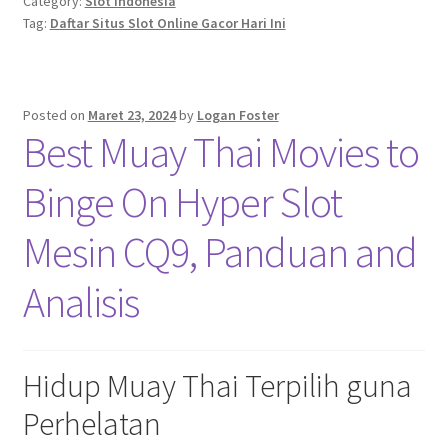
Category:
Slot Indonesia
Tag:
Daftar Situs Slot Online Gacor Hari Ini
Posted on
Maret 23, 2024
by
Logan Foster
Best Muay Thai Movies to
Binge On Hyper Slot
Mesin CQ9, Panduan and
Analisis
Hidup Muay Thai Terpilih guna
Perhelatan