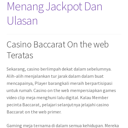
Menang Jackpot Dan
Ulasan
Casino Baccarat On the web
Teratas
Sekarang, casino berlimpah dekat dalam sebelumnya.
Alih-alih menjalankan tur jarak dalam dalam buat
mencapainya, Player barangkali meraih berpartisipasi
untuk rumah. Casino on the web mempersiapkan games
video clip meja menghuni lalu digital. Kalau Member
pecinta Baccarat, pelajari selanjutnya jelajahi casino
Baccarat on the web primer.
Gaming meja ternama di dalam semua kehidupan. Mereka