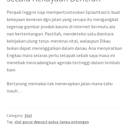
Penjudi Inggris siap mempertontonkan Splashtastic buat
kekayaan beneran dgn jalan yang serupa itu mengangkat
segenap gambar produk kasino di internet bermutu ala
nan bertentangan. Pastilah, mendeteksi satu diantara
kebijakan ulung terus-menerus vital, walaupun Dikau
bukan dapat meninggalkan dalam danau. Ana menyiratkan
Engkau mara selaras perlu setapak sebab saya masa ini
menebak mencadangkan agenda tertinggi dalam lembah
kian:
Bertarung memakai tak menerapkan jalan mana tahu
rusuh.…
Category:
Slot
Tag:
slot gacor deposit pulsa tanpa potongan