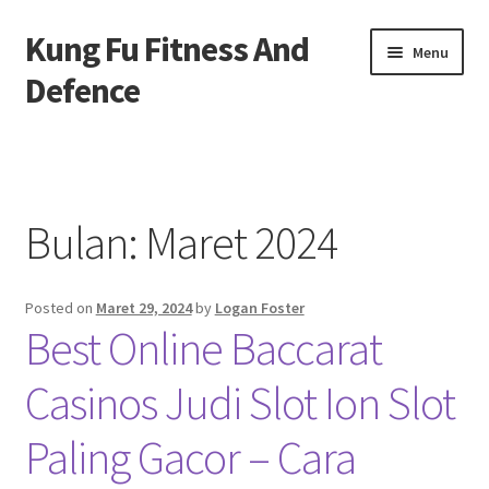
Kung Fu Fitness And
Skip
Skip
Menu
to
to
Defence
navigation
content
Beranda
About us
Bulan:
Maret 2024
Contact us
Posted on
Maret 29, 2024
by
Logan Foster
Privacy Policy
Best Online Baccarat
Casinos Judi Slot Ion Slot
Paling Gacor – Cara