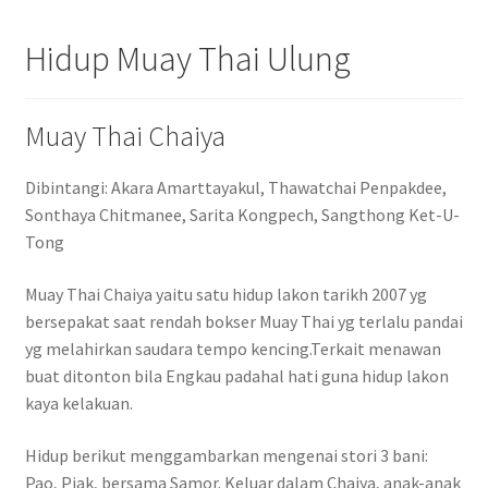
Hidup Muay Thai Ulung
Muay Thai Chaiya
Dibintangi: Akara Amarttayakul, Thawatchai Penpakdee,
Sonthaya Chitmanee, Sarita Kongpech, Sangthong Ket-U-
Tong
Muay Thai Chaiya yaitu satu hidup lakon tarikh 2007 yg
bersepakat saat rendah bokser Muay Thai yg terlalu pandai
yg melahirkan saudara tempo kencing.Terkait menawan
buat ditonton bila Engkau padahal hati guna hidup lakon
kaya kelakuan.
Hidup berikut menggambarkan mengenai stori 3 bani:
Pao, Piak, bersama Samor. Keluar dalam Chaiya, anak-anak