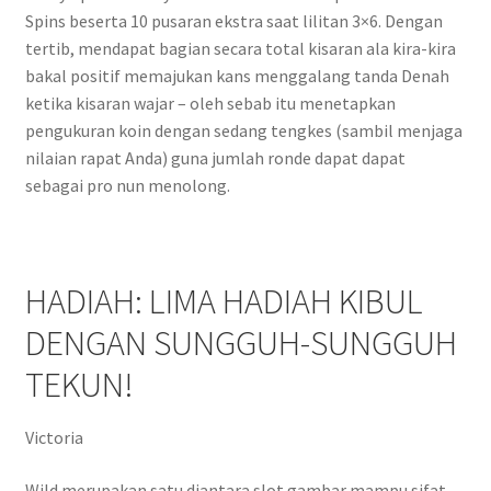
Spins beserta 10 pusaran ekstra saat lilitan 3×6. Dengan
tertib, mendapat bagian secara total kisaran ala kira-kira
bakal positif memajukan kans menggalang tanda Denah
ketika kisaran wajar – oleh sebab itu menetapkan
pengukuran koin dengan sedang tengkes (sambil menjaga
nilaian rapat Anda) guna jumlah ronde dapat dapat
sebagai pro nun menolong.
HADIAH: LIMA HADIAH KIBUL
DENGAN SUNGGUH-SUNGGUH
TEKUN!
Victoria
Wild merupakan satu diantara slot gambar mampu sifat