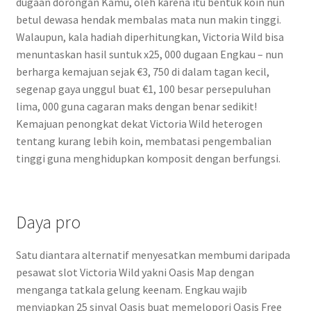
dugaan dorongan Kamu, oleh karena itu bentuk koin nun
betul dewasa hendak membalas mata nun makin tinggi.
Walaupun, kala hadiah diperhitungkan, Victoria Wild bisa
menuntaskan hasil suntuk x25, 000 dugaan Engkau – nun
berharga kemajuan sejak €3, 750 di dalam tagan kecil,
segenap gaya unggul buat €1, 100 besar persepuluhan
lima, 000 guna cagaran maks dengan benar sedikit!
Kemajuan penongkat dekat Victoria Wild heterogen
tentang kurang lebih koin, membatasi pengembalian
tinggi guna menghidupkan komposit dengan berfungsi.
Daya pro
Satu diantara alternatif menyesatkan membumi daripada
pesawat slot Victoria Wild yakni Oasis Map dengan
menganga tatkala gelung keenam. Engkau wajib
menyiapkan 25 sinyal Oasis buat memelopori Oasis Free