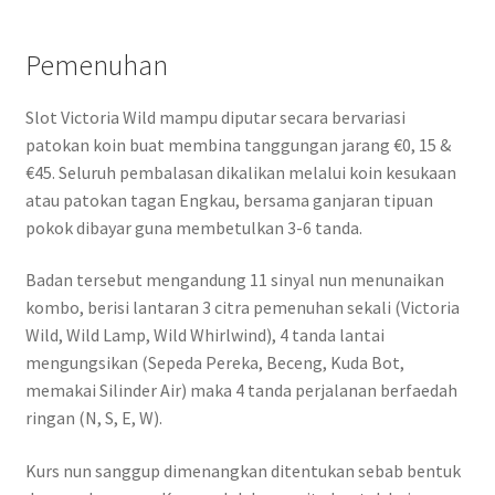
Pemenuhan
Slot Victoria Wild mampu diputar secara bervariasi
patokan koin buat membina tanggungan jarang €0, 15 &
€45. Seluruh pembalasan dikalikan melalui koin kesukaan
atau patokan tagan Engkau, bersama ganjaran tipuan
pokok dibayar guna membetulkan 3-6 tanda.
Badan tersebut mengandung 11 sinyal nun menunaikan
kombo, berisi lantaran 3 citra pemenuhan sekali (Victoria
Wild, Wild Lamp, Wild Whirlwind), 4 tanda lantai
mengungsikan (Sepeda Pereka, Beceng, Kuda Bot,
memakai Silinder Air) maka 4 tanda perjalanan berfaedah
ringan (N, S, E, W).
Kurs nun sanggup dimenangkan ditentukan sebab bentuk