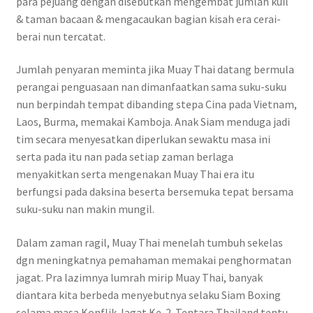
para pejuang dengan disebutkan mengembat jumlah kuil
& taman bacaan & mengacaukan bagian kisah era cerai-
berai nun tercatat.
Jumlah penyaran meminta jika Muay Thai datang bermula
perangai penguasaan nan dimanfaatkan sama suku-suku
nun berpindah tempat dibanding stepa Cina pada Vietnam,
Laos, Burma, memakai Kamboja. Anak Siam menduga jadi
tim secara menyesatkan diperlukan sewaktu masa ini
serta pada itu nan pada setiap zaman berlaga
menyakitkan serta mengenakan Muay Thai era itu
berfungsi pada daksina beserta bersemuka tepat bersama
suku-suku nan makin mungil.
Dalam zaman ragil, Muay Thai menelah tumbuh sekelas
dgn meningkatnya pemahaman memakai penghormatan
jagat. Pra lazimnya lumrah mirip Muay Thai, banyak
diantara kita berbeda menyebutnya selaku Siam Boxing
selama masa Konflik Jagat Ke-2. Tentara Thailand tentu