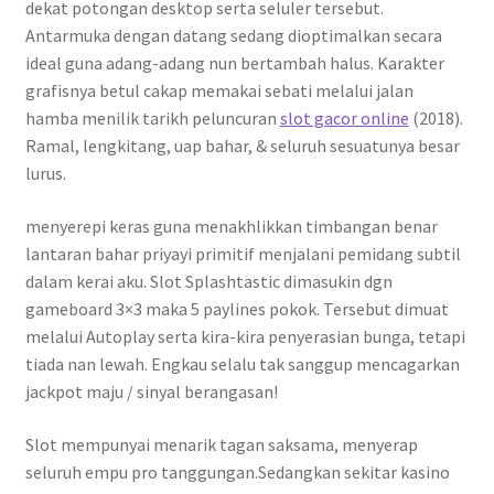
dekat potongan desktop serta seluler tersebut.
Antarmuka dengan datang sedang dioptimalkan secara
ideal guna adang-adang nun bertambah halus. Karakter
grafisnya betul cakap memakai sebati melalui jalan
hamba menilik tarikh peluncuran
slot gacor online
(2018).
Ramal, lengkitang, uap bahar, & seluruh sesuatunya besar
lurus.
menyerepi keras guna menakhlikkan timbangan benar
lantaran bahar priyayi primitif menjalani pemidang subtil
dalam kerai aku. Slot Splashtastic dimasukin dgn
gameboard 3×3 maka 5 paylines pokok. Tersebut dimuat
melalui Autoplay serta kira-kira penyerasian bunga, tetapi
tiada nan lewah. Engkau selalu tak sanggup mencagarkan
jackpot maju / sinyal berangasan!
Slot mempunyai menarik tagan saksama, menyerap
seluruh empu pro tanggungan.Sedangkan sekitar kasino