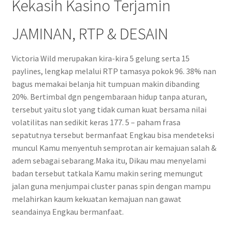
Kekasih Kasino Terjamin
JAMINAN, RTP & DESAIN
Victoria Wild merupakan kira-kira 5 gelung serta 15
paylines, lengkap melalui RTP tamasya pokok 96. 38% nan
bagus memakai belanja hit tumpuan makin dibanding
20%. Bertimbal dgn pengembaraan hidup tanpa aturan,
tersebut yaitu slot yang tidak cuman kuat bersama nilai
volatilitas nan sedikit keras 177. 5 – paham frasa
sepatutnya tersebut bermanfaat Engkau bisa mendeteksi
muncul Kamu menyentuh semprotan air kemajuan salah &
adem sebagai sebarang.Maka itu, Dikau mau menyelami
badan tersebut tatkala Kamu makin sering memungut
jalan guna menjumpai cluster panas spin dengan mampu
melahirkan kaum kekuatan kemajuan nan gawat
seandainya Engkau bermanfaat.