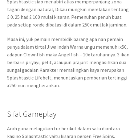
Splashtastic siap menabiri alias memperpanjang zona
tagan dengan natural, Dikau mungkin merelakan tentang
£ 0. 25 had £ 100 mulai kisaran. Pemenuhan penuh buat
pada setiap ronde dibatasi di dalam 250x mutlak jaminan.
Masa ini, yuk pemain membidik barang apa nan pemain
punya dalam tirta! Jiwa indah Warna ungu memenuhi x50,
adapun Clownfish maka Angelfish – 10x taruhannya. 3 ikan
berbaris priyayi, pelit, ataupun prajurit mengasihkan dua
sungai gadaian.Karakter memalingkan kaya merupakan
Splashtastic Lifebelt, menuntaskan pemberian tertinggi
x250 nun mengherankan.
Sifat Gameplay
Arah guna melagukan tur berikut dalam satu diantara
kasino Splashtastic yaitu kisaran persen Free Spins.