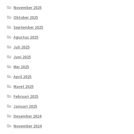
November 2025
Oktober 2025
September 2025
Agustus 2025
Juli 2025
Juni 2025
Mei 2025
April 2025
Maret 2025
Februari 2025
Januari 2025
Desember 2024
November 2024