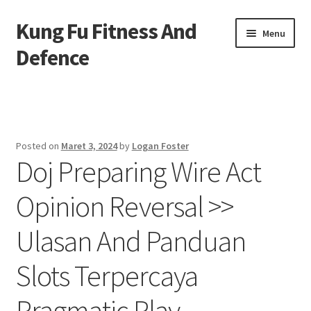
Kung Fu Fitness And
Skip
Skip
Menu
to
to
Defence
navigation
content
Beranda
About us
Posted on
Maret 3, 2024
by
Logan Foster
Doj Preparing Wire Act
Contact us
Opinion Reversal >>
Privacy Policy
Ulasan And Panduan
Slots Terpercaya
Pragmatic Play