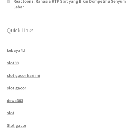
Reactoonz: Rahasia RTP Slot yang Bikin Dompetmu Senyum
Lebar
Quick Links
kebaya4d
slot88
slot gacor hari ini
slot gacor
dewa303
slot
Slot gacor