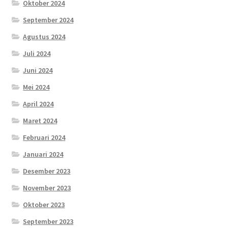
Oktober 2024
September 2024
Agustus 2024
Juli 2024
Juni 2024
Mei 2024
April 2024
Maret 2024
Februari 2024
Januari 2024
Desember 2023
November 2023
Oktober 2023
September 2023