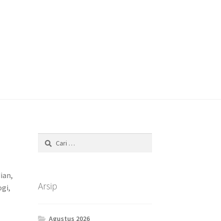
Cari
untuk:
ian,
Arsip
ogi,
Agustus 2026