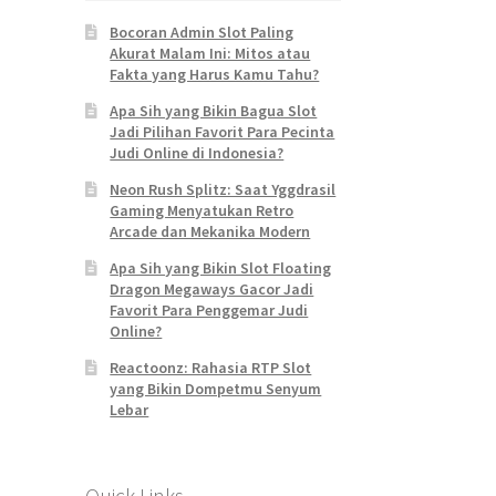
Bocoran Admin Slot Paling
Akurat Malam Ini: Mitos atau
Fakta yang Harus Kamu Tahu?
Apa Sih yang Bikin Bagua Slot
Jadi Pilihan Favorit Para Pecinta
Judi Online di Indonesia?
Neon Rush Splitz: Saat Yggdrasil
Gaming Menyatukan Retro
Arcade dan Mekanika Modern
Apa Sih yang Bikin Slot Floating
Dragon Megaways Gacor Jadi
Favorit Para Penggemar Judi
Online?
Reactoonz: Rahasia RTP Slot
yang Bikin Dompetmu Senyum
Lebar
Quick Links