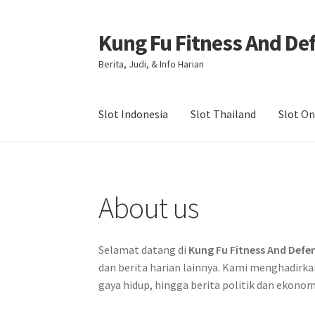
Kung Fu Fitness And De
Skip
Skip
to
to
Berita, Judi, & Info Harian
navigation
content
Slot Indonesia
Slot Thailand
Slot On
Beranda
About us
Contact us
Privacy Policy
About us
Selamat datang di
Kung Fu Fitness And Defe
dan berita harian lainnya. Kami menghadirka
gaya hidup, hingga berita politik dan ekonom