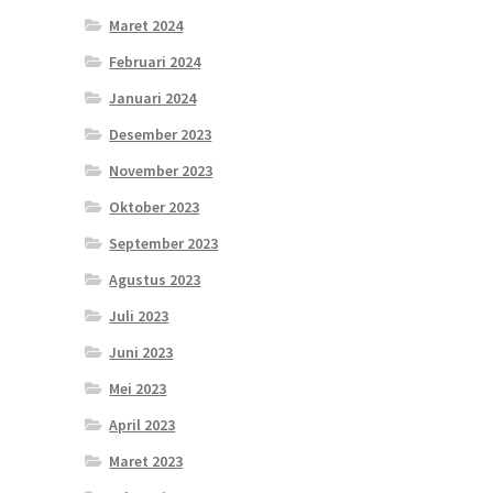
Maret 2024
Februari 2024
Januari 2024
Desember 2023
November 2023
Oktober 2023
September 2023
Agustus 2023
Juli 2023
Juni 2023
Mei 2023
April 2023
Maret 2023