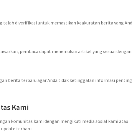
 telah diverifikasi untuk memastikan keakuratan berita yang An
 tawarkan, pembaca dapat menemukan artikel yang sesuai dengan
n berita terbaru agar Anda tidak ketinggalan informasi penting
tas Kami
gan komunitas kami dengan mengikuti media sosial kami atau
 update terbaru.