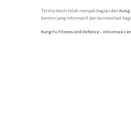
Terima kasih telah menjadi bagian dari
Kung 
konten yang informatif dan bermanfaat bagi
Kung Fu Fitness And Defence – Informasi L