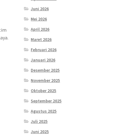
Juni 2026
Mei 2026
April 2026
tim
aya.
Maret 2026
Februari 2026
Januari 2026
Desember 2025
November 2025
Oktober 2025
September 2025
Agustus 2025
Juli 2025
Juni 2025