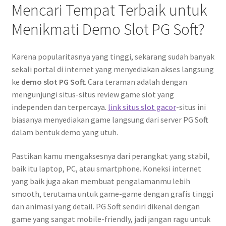
Mencari Tempat Terbaik untuk
Menikmati Demo Slot PG Soft?
Karena popularitasnya yang tinggi, sekarang sudah banyak
sekali portal di internet yang menyediakan akses langsung
ke
demo slot PG Soft
. Cara teraman adalah dengan
mengunjungi situs-situs review game slot yang
independen dan terpercaya.
link situs slot gacor
-situs ini
biasanya menyediakan game langsung dari server PG Soft
dalam bentuk demo yang utuh.
Pastikan kamu mengaksesnya dari perangkat yang stabil,
baik itu laptop, PC, atau smartphone. Koneksi internet
yang baik juga akan membuat pengalamanmu lebih
smooth, terutama untuk game-game dengan grafis tinggi
dan animasi yang detail. PG Soft sendiri dikenal dengan
game yang sangat mobile-friendly, jadi jangan ragu untuk