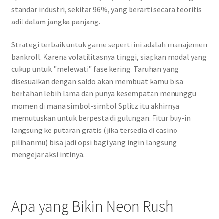
standar industri, sekitar 96%, yang berarti secara teoritis
adil dalam jangka panjang.
Strategi terbaik untuk game seperti ini adalah manajemen
bankroll. Karena volatilitasnya tinggi, siapkan modal yang
cukup untuk "melewati" fase kering. Taruhan yang
disesuaikan dengan saldo akan membuat kamu bisa
bertahan lebih lama dan punya kesempatan menunggu
momen di mana simbol-simbol Splitz itu akhirnya
memutuskan untuk berpesta di gulungan. Fitur buy-in
langsung ke putaran gratis (jika tersedia di casino
pilihanmu) bisa jadi opsi bagi yang ingin langsung
mengejar aksi intinya.
Apa yang Bikin Neon Rush