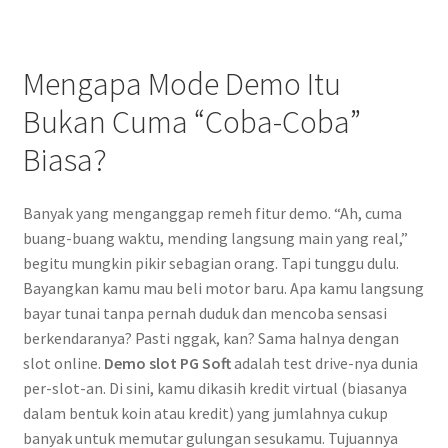
Mengapa Mode Demo Itu
Bukan Cuma “Coba-Coba”
Biasa?
Banyak yang menganggap remeh fitur demo. “Ah, cuma
buang-buang waktu, mending langsung main yang real,”
begitu mungkin pikir sebagian orang. Tapi tunggu dulu.
Bayangkan kamu mau beli motor baru. Apa kamu langsung
bayar tunai tanpa pernah duduk dan mencoba sensasi
berkendaranya? Pasti nggak, kan? Sama halnya dengan
slot online.
Demo slot PG Soft
adalah test drive-nya dunia
per-slot-an. Di sini, kamu dikasih kredit virtual (biasanya
dalam bentuk koin atau kredit) yang jumlahnya cukup
banyak untuk memutar gulungan sesukamu. Tujuannya