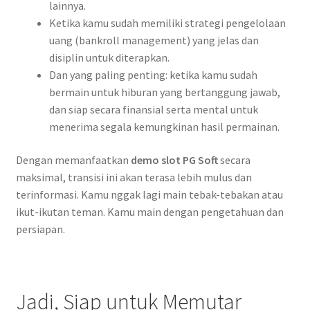
lainnya.
Ketika kamu sudah memiliki strategi pengelolaan
uang (bankroll management) yang jelas dan
disiplin untuk diterapkan.
Dan yang paling penting: ketika kamu sudah
bermain untuk hiburan yang bertanggung jawab,
dan siap secara finansial serta mental untuk
menerima segala kemungkinan hasil permainan.
Dengan memanfaatkan
demo slot PG Soft
secara
maksimal, transisi ini akan terasa lebih mulus dan
terinformasi. Kamu nggak lagi main tebak-tebakan atau
ikut-ikutan teman. Kamu main dengan pengetahuan dan
persiapan.
Jadi, Siap untuk Memutar