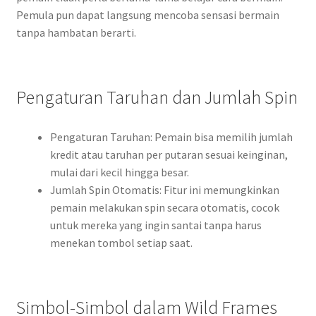
Pemula pun dapat langsung mencoba sensasi bermain
tanpa hambatan berarti.
Pengaturan Taruhan dan Jumlah Spin
Pengaturan Taruhan: Pemain bisa memilih jumlah
kredit atau taruhan per putaran sesuai keinginan,
mulai dari kecil hingga besar.
Jumlah Spin Otomatis: Fitur ini memungkinkan
pemain melakukan spin secara otomatis, cocok
untuk mereka yang ingin santai tanpa harus
menekan tombol setiap saat.
Simbol-Simbol dalam Wild Frames