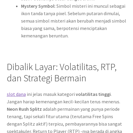
Mystery Symbol:
Simbol misteri ini muncul sebagai
ikon tanda tanya pixel. Sebelum putaran dimulai,
semua simbol misteri akan berubah menjadi simbol
biasa yang sama, berpotensi menciptakan
kemenangan beruntun.
Dibalik Layar: Volatilitas, RTP,
dan Strategi Bermain
slot dana
ini jelas masuk kategori
volatilitas tinggi
.
Jangan harap kemenangan kecil-kecilan terus menerus.
Neon Rush Splitz
adalah permainan yang punya periode
tenang, tapi sekali fitur utama (terutama Free Spins
dengan Splitz aktif) terpicu, pembayarannya bisa sangat
spektakuler. Return to Player (RTP) -nya berada di angka