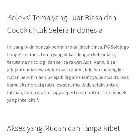
Koleksi Tema yang Luar Biasa dan
Cocok untuk Selera Indonesia
Ini yang bikin banyak pemain lokal jatuh cinta. PG Soft jago
banget meracik tema yang dekat dengan kultur kita,
terutama mitologi dan cerita rakyat Asia. Kamu bisa
jelajahi dunia dewa dalam satu game, lalu bertualang ke
hutan penuh makhluk ajaib di game lainnya. Semua itu bisa
kamu eksplorasi gratis lewat demo. Jadi, selain untuk
latihan, demo slot ini juga seperti menonton film pendek
yang interaktif.
Akses yang Mudah dan Tanpa Ribet