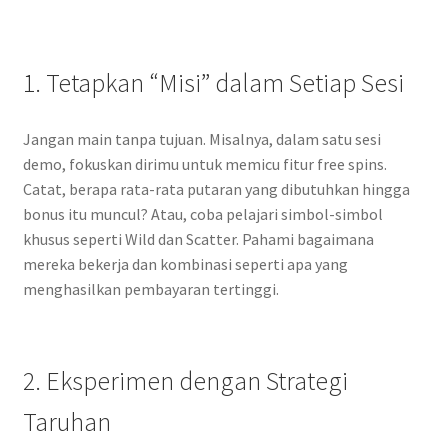
1. Tetapkan “Misi” dalam Setiap Sesi
Jangan main tanpa tujuan. Misalnya, dalam satu sesi
demo, fokuskan dirimu untuk memicu fitur free spins.
Catat, berapa rata-rata putaran yang dibutuhkan hingga
bonus itu muncul? Atau, coba pelajari simbol-simbol
khusus seperti Wild dan Scatter. Pahami bagaimana
mereka bekerja dan kombinasi seperti apa yang
menghasilkan pembayaran tertinggi.
2. Eksperimen dengan Strategi
Taruhan