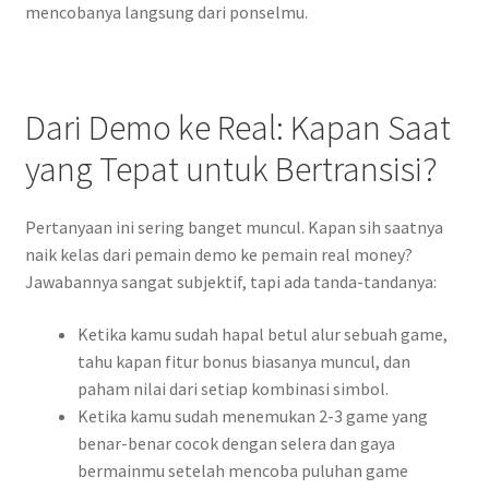
mencobanya langsung dari ponselmu.
Dari Demo ke Real: Kapan Saat
yang Tepat untuk Bertransisi?
Pertanyaan ini sering banget muncul. Kapan sih saatnya
naik kelas dari pemain demo ke pemain real money?
Jawabannya sangat subjektif, tapi ada tanda-tandanya:
Ketika kamu sudah hapal betul alur sebuah game,
tahu kapan fitur bonus biasanya muncul, dan
paham nilai dari setiap kombinasi simbol.
Ketika kamu sudah menemukan 2-3 game yang
benar-benar cocok dengan selera dan gaya
bermainmu setelah mencoba puluhan game