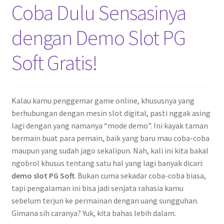
Coba Dulu Sensasinya
dengan Demo Slot PG
Soft Gratis!
Kalau kamu penggemar game online, khususnya yang
berhubungan dengan mesin slot digital, pasti nggak asing
lagi dengan yang namanya “mode demo”. Ini kayak taman
bermain buat para pemain, baik yang baru mau coba-coba
maupun yang sudah jago sekalipun. Nah, kali ini kita bakal
ngobrol khusus tentang satu hal yang lagi banyak dicari:
demo slot PG Soft
. Bukan cuma sekadar coba-coba biasa,
tapi pengalaman ini bisa jadi senjata rahasia kamu
sebelum terjun ke permainan dengan uang sungguhan.
Gimana sih caranya? Yuk, kita bahas lebih dalam.