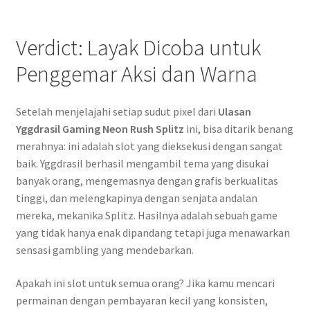
Verdict: Layak Dicoba untuk
Penggemar Aksi dan Warna
Setelah menjelajahi setiap sudut pixel dari
Ulasan
Yggdrasil Gaming Neon Rush Splitz
ini, bisa ditarik benang
merahnya: ini adalah slot yang dieksekusi dengan sangat
baik. Yggdrasil berhasil mengambil tema yang disukai
banyak orang, mengemasnya dengan grafis berkualitas
tinggi, dan melengkapinya dengan senjata andalan
mereka, mekanika Splitz. Hasilnya adalah sebuah game
yang tidak hanya enak dipandang tetapi juga menawarkan
sensasi gambling yang mendebarkan.
Apakah ini slot untuk semua orang? Jika kamu mencari
permainan dengan pembayaran kecil yang konsisten,