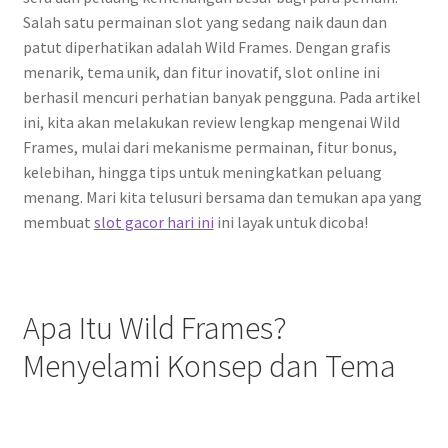
Salah satu permainan slot yang sedang naik daun dan
patut diperhatikan adalah Wild Frames. Dengan grafis
menarik, tema unik, dan fitur inovatif, slot online ini
berhasil mencuri perhatian banyak pengguna. Pada artikel
ini, kita akan melakukan review lengkap mengenai Wild
Frames, mulai dari mekanisme permainan, fitur bonus,
kelebihan, hingga tips untuk meningkatkan peluang
menang. Mari kita telusuri bersama dan temukan apa yang
membuat
slot gacor hari ini
ini layak untuk dicoba!
Apa Itu Wild Frames?
Menyelami Konsep dan Tema