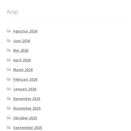
Arsip
Agustus 2026
Juni 2026
Mei 2026
April 2026
Maret 2026
Februari 2026
Januari 2026
Desember 2025
November 2025
Oktober 2025
September 2025