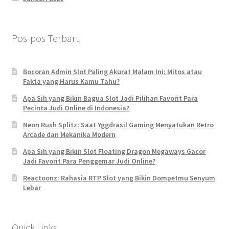
Pos-pos Terbaru
Bocoran Admin Slot Paling Akurat Malam Ini: Mitos atau
Fakta yang Harus Kamu Tahu?
Apa Sih yang Bikin Bagua Slot Jadi Pilihan Favorit Para
Pecinta Judi Online di Indonesia?
Neon Rush Splitz: Saat Yggdrasil Gaming Menyatukan Retro
Arcade dan Mekanika Modern
Apa Sih yang Bikin Slot Floating Dragon Megaways Gacor
Jadi Favorit Para Penggemar Judi Online?
Reactoonz: Rahasia RTP Slot yang Bikin Dompetmu Senyum
Lebar
Quick Links