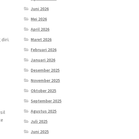
Juni 2026
Mei 2026
April 2026
diri.
Maret 2026
Februari 2026
Januari 2026
Desember 2025
November 2025
Oktober 2025
September 2025
Agustus 2025
sil
te
Juli 2025
Juni 2025