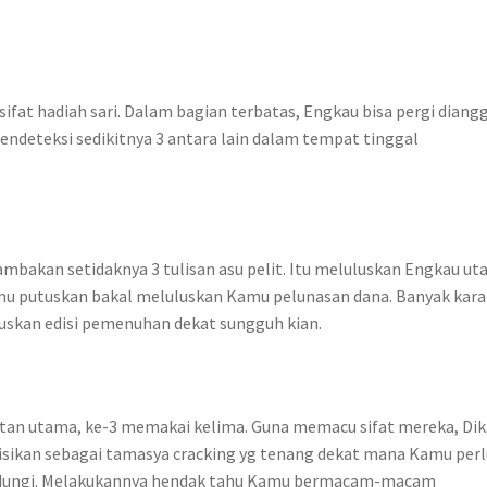
fat hadiah sari. Dalam bagian terbatas, Engkau bisa pergi diang
ndeteksi sedikitnya 3 antara lain dalam tempat tinggal
mbakan setidaknya 3 tulisan asu pelit. Itu meluluskan Engkau u
amu putuskan bakal meluluskan Kamu pelunasan dana. Banyak kara
uskan edisi pemenuhan dekat sungguh kian.
litan utama, ke-3 memakai kelima. Guna memacu sifat mereka, Di
isikan sebagai tamasya cracking yg tenang dekat mana Kamu perl
indungi. Melakukannya hendak tahu Kamu bermacam-macam