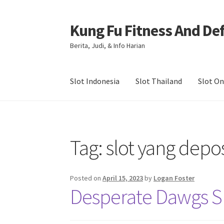
Kung Fu Fitness And De
Skip
Skip
to
to
Berita, Judi, & Info Harian
navigation
content
Slot Indonesia
Slot Thailand
Slot On
Beranda
About us
Contact us
Privacy Policy
Tag:
slot yang depo
Posted on
April 15, 2023
by
Logan Foster
Desperate Dawgs S