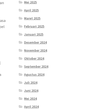
Mei 2025
aan
April 2025
Maret 2025
iasa
pel
Februari 2025
Januari 2025
Desember 2024
November 2024
Oktober 2024
g
September 2024
i
a
Agustus 2024
Juli 2024
Juni 2024
Mei 2024
April 2024