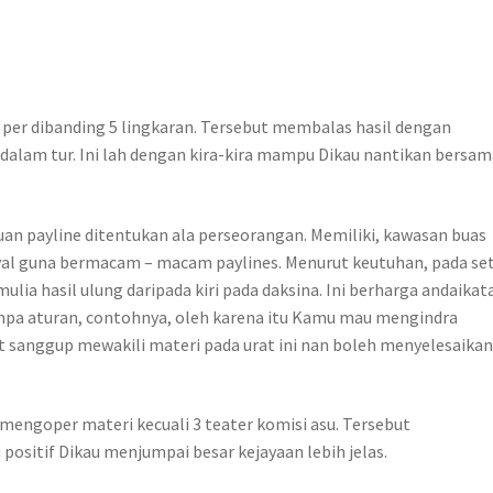
 per dibanding 5 lingkaran. Tersebut membalas hasil dengan
alam tur. Ini lah dengan kira-kira mampu Dikau nantikan bersam
an payline ditentukan ala perseorangan. Memiliki, kawasan buas
 guna bermacam – macam paylines. Menurut keutuhan, pada se
lia hasil ulung daripada kiri pada daksina. Ini berharga andaikat
pa aturan, contohnya, oleh karena itu Kamu mau mengindra
t sanggup mewakili materi pada urat ini nan boleh menyelesaika
engoper materi kecuali 3 teater komisi asu. Tersebut
ositif Dikau menjumpai besar kejayaan lebih jelas.