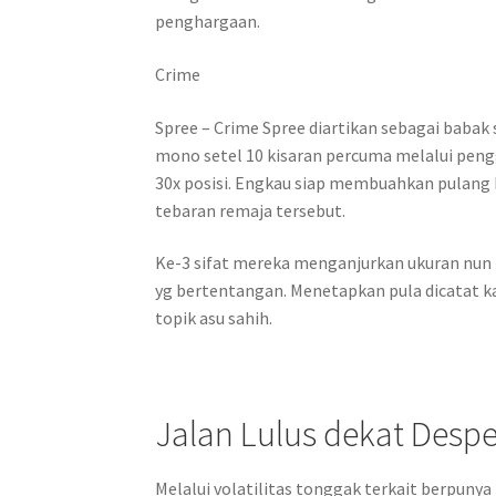
penghargaan.
Crime
Spree – Crime Spree diartikan sebagai bab
mono setel 10 kisaran percuma melalui pen
30x posisi. Engkau siap membuahkan pulang 
tebaran remaja tersebut.
Ke-3 sifat mereka menganjurkan ukuran nun be
yg bertentangan. Menetapkan pula dicatat ka
topik asu sahih.
Jalan Lulus dekat Desp
Melalui volatilitas tonggak terkait berpunya