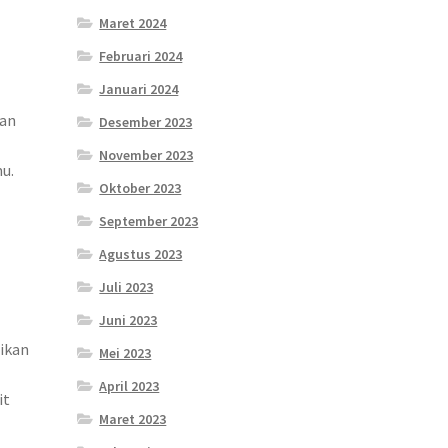
Maret 2024
Februari 2024
Januari 2024
nan
Desember 2023
November 2023
u.
Oktober 2023
September 2023
Agustus 2023
Juli 2023
Juni 2023
tikan
Mei 2023
April 2023
it
Maret 2023