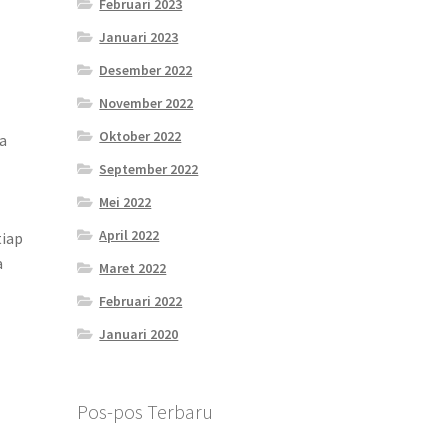
Februari 2023
Januari 2023
Desember 2022
November 2022
Oktober 2022
a
September 2022
Mei 2022
April 2022
tiap
a
Maret 2022
Februari 2022
n
Januari 2020
Pos-pos Terbaru