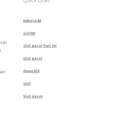
kebaya4d
slot88
esar
slot gacor hari ini
k
slot gacor
dewa303
lan
slot
Slot gacor