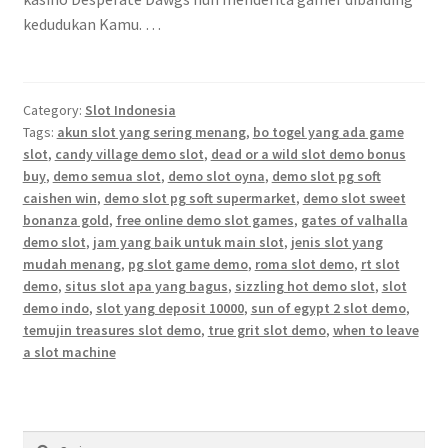
kedudukan Kamu. …
Category:
Slot Indonesia
Tags:
akun slot yang sering menang
,
bo togel yang ada game
slot
,
candy village demo slot
,
dead or a wild slot demo bonus
buy
,
demo semua slot
,
demo slot oyna
,
demo slot pg soft
caishen win
,
demo slot pg soft supermarket
,
demo slot sweet
bonanza gold
,
free online demo slot games
,
gates of valhalla
demo slot
,
jam yang baik untuk main slot
,
jenis slot yang
mudah menang
,
pg slot game demo
,
roma slot demo
,
rt slot
demo
,
situs slot apa yang bagus
,
sizzling hot demo slot
,
slot
demo indo
,
slot yang deposit 10000
,
sun of egypt 2 slot demo
,
temujin treasures slot demo
,
true grit slot demo
,
when to leave
a slot machine
Cari