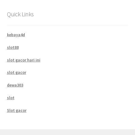
Quick Links
kebaya4d
slot88
slot gacor hari ini
slot gacor
dewa303
slot
Slot gacor