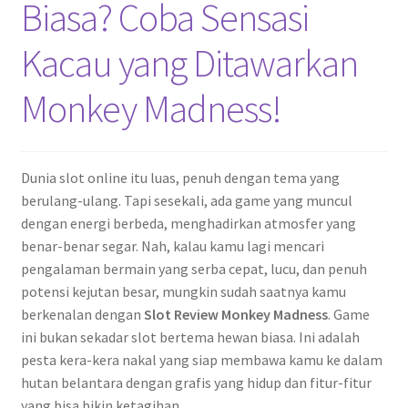
Biasa? Coba Sensasi
Kacau yang Ditawarkan
Monkey Madness!
Dunia slot online itu luas, penuh dengan tema yang
berulang-ulang. Tapi sesekali, ada game yang muncul
dengan energi berbeda, menghadirkan atmosfer yang
benar-benar segar. Nah, kalau kamu lagi mencari
pengalaman bermain yang serba cepat, lucu, dan penuh
potensi kejutan besar, mungkin sudah saatnya kamu
berkenalan dengan
Slot Review Monkey Madness
. Game
ini bukan sekadar slot bertema hewan biasa. Ini adalah
pesta kera-kera nakal yang siap membawa kamu ke dalam
hutan belantara dengan grafis yang hidup dan fitur-fitur
yang bisa bikin ketagihan.