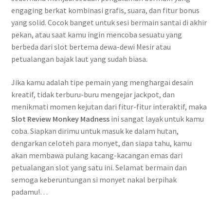
engaging berkat kombinasi grafis, suara, dan fitur bonus
yang solid. Cocok banget untuk sesi bermain santai di akhir
pekan, atau saat kamu ingin mencoba sesuatu yang
berbeda dari slot bertema dewa-dewi Mesir atau
petualangan bajak laut yang sudah biasa.
Jika kamu adalah tipe pemain yang menghargai desain
kreatif, tidak terburu-buru mengejar jackpot, dan
menikmati momen kejutan dari fitur-fitur interaktif, maka
Slot Review Monkey Madness
ini sangat layak untuk kamu
coba. Siapkan dirimu untuk masuk ke dalam hutan,
dengarkan celoteh para monyet, dan siapa tahu, kamu
akan membawa pulang kacang-kacangan emas dari
petualangan slot yang satu ini. Selamat bermain dan
semoga keberuntungan si monyet nakal berpihak
padamu!…