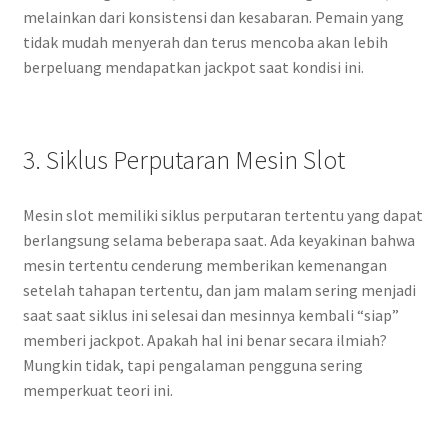
melainkan dari konsistensi dan kesabaran. Pemain yang
tidak mudah menyerah dan terus mencoba akan lebih
berpeluang mendapatkan jackpot saat kondisi ini.
3. Siklus Perputaran Mesin Slot
Mesin slot memiliki siklus perputaran tertentu yang dapat
berlangsung selama beberapa saat. Ada keyakinan bahwa
mesin tertentu cenderung memberikan kemenangan
setelah tahapan tertentu, dan jam malam sering menjadi
saat saat siklus ini selesai dan mesinnya kembali “siap”
memberi jackpot. Apakah hal ini benar secara ilmiah?
Mungkin tidak, tapi pengalaman pengguna sering
memperkuat teori ini.