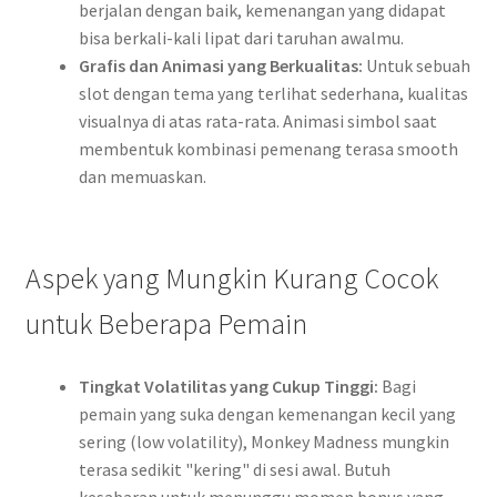
berjalan dengan baik, kemenangan yang didapat
bisa berkali-kali lipat dari taruhan awalmu.
Grafis dan Animasi yang Berkualitas:
Untuk sebuah
slot dengan tema yang terlihat sederhana, kualitas
visualnya di atas rata-rata. Animasi simbol saat
membentuk kombinasi pemenang terasa smooth
dan memuaskan.
Aspek yang Mungkin Kurang Cocok
untuk Beberapa Pemain
Tingkat Volatilitas yang Cukup Tinggi:
Bagi
pemain yang suka dengan kemenangan kecil yang
sering (low volatility), Monkey Madness mungkin
terasa sedikit "kering" di sesi awal. Butuh
kesabaran untuk menunggu momen bonus yang