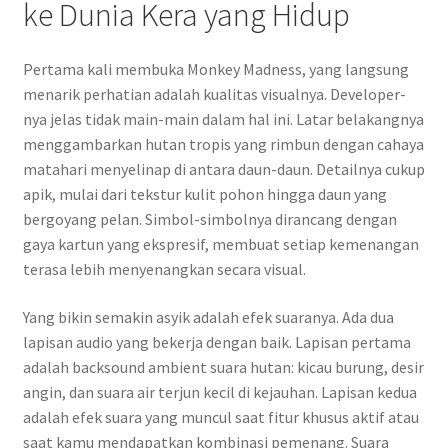
ke Dunia Kera yang Hidup
Pertama kali membuka Monkey Madness, yang langsung
menarik perhatian adalah kualitas visualnya. Developer-
nya jelas tidak main-main dalam hal ini. Latar belakangnya
menggambarkan hutan tropis yang rimbun dengan cahaya
matahari menyelinap di antara daun-daun. Detailnya cukup
apik, mulai dari tekstur kulit pohon hingga daun yang
bergoyang pelan. Simbol-simbolnya dirancang dengan
gaya kartun yang ekspresif, membuat setiap kemenangan
terasa lebih menyenangkan secara visual.
Yang bikin semakin asyik adalah efek suaranya. Ada dua
lapisan audio yang bekerja dengan baik. Lapisan pertama
adalah backsound ambient suara hutan: kicau burung, desir
angin, dan suara air terjun kecil di kejauhan. Lapisan kedua
adalah efek suara yang muncul saat fitur khusus aktif atau
saat kamu mendapatkan kombinasi pemenang. Suara