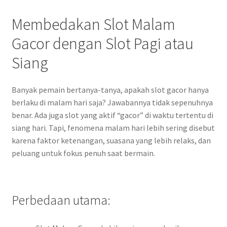
Membedakan Slot Malam
Gacor dengan Slot Pagi atau
Siang
Banyak pemain bertanya-tanya, apakah slot gacor hanya
berlaku di malam hari saja? Jawabannya tidak sepenuhnya
benar. Ada juga slot yang aktif “gacor” di waktu tertentu di
siang hari. Tapi, fenomena malam hari lebih sering disebut
karena faktor ketenangan, suasana yang lebih relaks, dan
peluang untuk fokus penuh saat bermain.
Perbedaan utama: