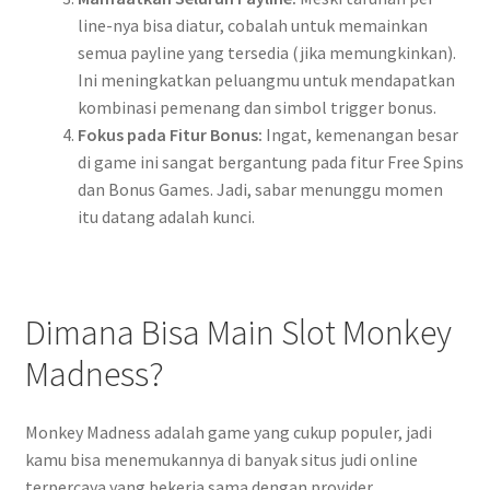
line-nya bisa diatur, cobalah untuk memainkan
semua payline yang tersedia (jika memungkinkan).
Ini meningkatkan peluangmu untuk mendapatkan
kombinasi pemenang dan simbol trigger bonus.
Fokus pada Fitur Bonus:
Ingat, kemenangan besar
di game ini sangat bergantung pada fitur Free Spins
dan Bonus Games. Jadi, sabar menunggu momen
itu datang adalah kunci.
Dimana Bisa Main Slot Monkey
Madness?
Monkey Madness adalah game yang cukup populer, jadi
kamu bisa menemukannya di banyak situs judi online
terpercaya yang bekerja sama dengan provider