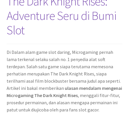
The Dark Knight Rises:
Adventure Seru di Bumi
Slot
Di Dalam alam game slot daring, Microgaming pernah
lama terkenal selaku salah no. 1 penyedia alat soft
terdepan. Salah satu game siapa terutama memesona
perhatian merupakan The Dark Knight Rises, siapa
terilhami asal film blockbuster bersama judul apa seperti.
Artikel ini bakal memberikan
ulasan mendalam mengenai
Microgaming The Dark Knight Rises
, menggali fitur-fitur,
prosedur permainan, dan alasan mengapa permainan ini
patut untuk diujicoba oleh para fans slot gacor.