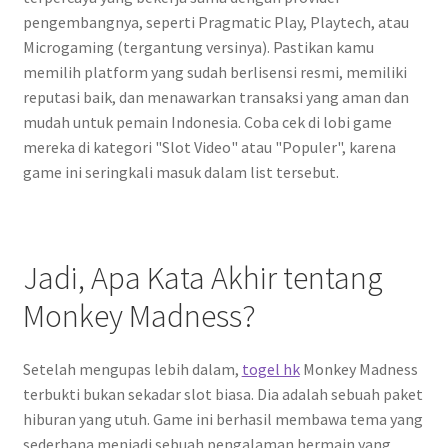
pengembangnya, seperti Pragmatic Play, Playtech, atau
Microgaming (tergantung versinya). Pastikan kamu
memilih platform yang sudah berlisensi resmi, memiliki
reputasi baik, dan menawarkan transaksi yang aman dan
mudah untuk pemain Indonesia. Coba cek di lobi game
mereka di kategori "Slot Video" atau "Populer", karena
game ini seringkali masuk dalam list tersebut.
Jadi, Apa Kata Akhir tentang
Monkey Madness?
Setelah mengupas lebih dalam,
togel hk
Monkey Madness
terbukti bukan sekadar slot biasa. Dia adalah sebuah paket
hiburan yang utuh. Game ini berhasil membawa tema yang
sederhana menjadi sebuah pengalaman bermain yang