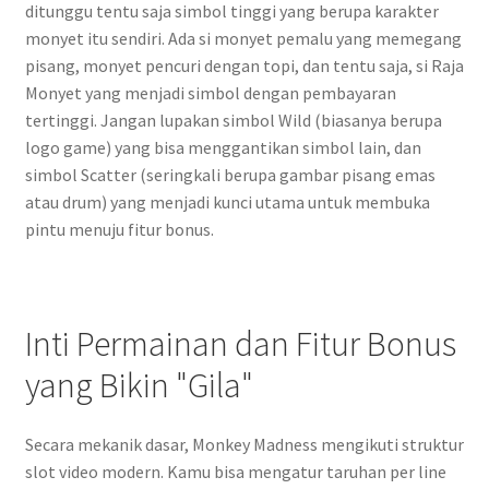
ditunggu tentu saja simbol tinggi yang berupa karakter
monyet itu sendiri. Ada si monyet pemalu yang memegang
pisang, monyet pencuri dengan topi, dan tentu saja, si Raja
Monyet yang menjadi simbol dengan pembayaran
tertinggi. Jangan lupakan simbol Wild (biasanya berupa
logo game) yang bisa menggantikan simbol lain, dan
simbol Scatter (seringkali berupa gambar pisang emas
atau drum) yang menjadi kunci utama untuk membuka
pintu menuju fitur bonus.
Inti Permainan dan Fitur Bonus
yang Bikin "Gila"
Secara mekanik dasar, Monkey Madness mengikuti struktur
slot video modern. Kamu bisa mengatur taruhan per line