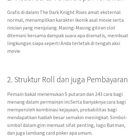
Grafis di dalam The Dark Knight Rises amat eksternal
normal, menampilkan karakter ikonik asal movie serta
rincian yang menjulang. Masing-Masing giliran slot
ditemani bersama dampak suara apa dramatis, membuat
lingkungan siapa seperti Anda terletak di tengah aksi
movie.
2. Struktur Roll dan juga Pembayaran
Pemain bakal menemukan 5 putaran dan 243 cara bagi
menang dalam permainan ini.Serta banyaknya cara bagi
memperoleh kombinasi kejayaan, probabilitas bagi
mendapatkan hadiah besar semakin meningkat. Simbol-
simbol dalam gim memuat sifat penting, logo Batman,
dan juga lambang card poker apa umum.