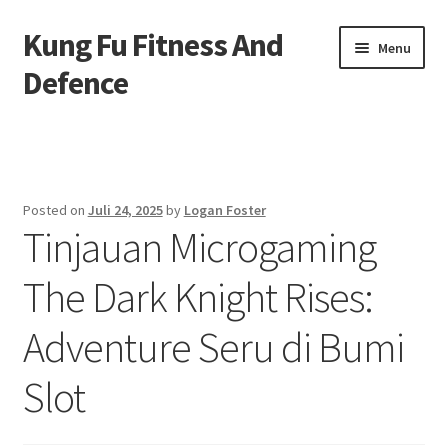
Kung Fu Fitness And
Skip
Skip
Menu
to
to
Defence
navigation
content
Beranda
About us
Posted on
Juli 24, 2025
by
Logan Foster
Tinjauan Microgaming
Contact us
The Dark Knight Rises:
Privacy Policy
Adventure Seru di Bumi
Slot