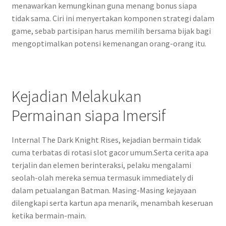
menawarkan kemungkinan guna menang bonus siapa
tidak sama. Ciri ini menyertakan komponen strategi dalam
game, sebab partisipan harus memilih bersama bijak bagi
mengoptimalkan potensi kemenangan orang-orang itu.
Kejadian Melakukan
Permainan siapa Imersif
Internal The Dark Knight Rises, kejadian bermain tidak
cuma terbatas di rotasi slot gacor umum.Serta cerita apa
terjalin dan elemen berinteraksi, pelaku mengalami
seolah-olah mereka semua termasuk immediately di
dalam petualangan Batman. Masing-Masing kejayaan
dilengkapi serta kartun apa menarik, menambah keseruan
ketika bermain-main.