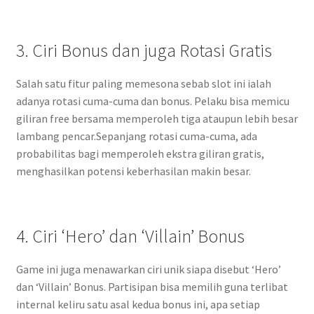
3. Ciri Bonus dan juga Rotasi Gratis
Salah satu fitur paling memesona sebab slot ini ialah
adanya rotasi cuma-cuma dan bonus. Pelaku bisa memicu
giliran free bersama memperoleh tiga ataupun lebih besar
lambang pencar.Sepanjang rotasi cuma-cuma, ada
probabilitas bagi memperoleh ekstra giliran gratis,
menghasilkan potensi keberhasilan makin besar.
4. Ciri ‘Hero’ dan ‘Villain’ Bonus
Game ini juga menawarkan ciri unik siapa disebut ‘Hero’
dan ‘Villain’ Bonus. Partisipan bisa memilih guna terlibat
internal keliru satu asal kedua bonus ini, apa setiap