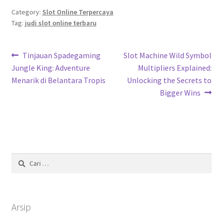
Category:
Slot Online Terpercaya
Tag:
judi slot online terbaru
Navigasi
Previous
Next
Tinjauan Spadegaming
Slot Machine Wild Symbol
post:
post:
Jungle King: Adventure
Multipliers Explained:
pos
Menarik di Belantara Tropis
Unlocking the Secrets to
Bigger Wins
Cari
untuk:
Arsip