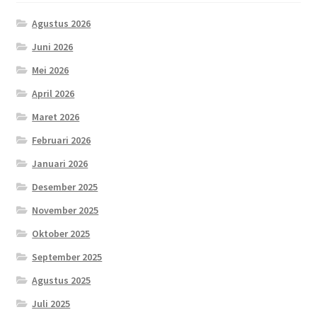
Agustus 2026
Juni 2026
Mei 2026
April 2026
Maret 2026
Februari 2026
Januari 2026
Desember 2025
November 2025
Oktober 2025
September 2025
Agustus 2025
Juli 2025