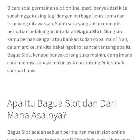
Bicara soal permainan slot online, pasti banyak dari kita
sudah nggak asing lagi dengan berbagai jenis tema dan
fitur yang ditawarkan. Salah satu yang cukup menarik
perhatian belakangan ini adalah
Bagua Slot
. Mungkin
kamu pernah dengar atau bahkan sudah coba main? Nah,
dalam artikel ini kita bakal ngobrol santai tentang apa itu
Bagua Slot, kenapa banyak orang suka mainin, dan gimana
cara mainnya supaya makin asik dan untung. Yuk, simak
sampai habis!
Apa Itu Bagua Slot dan Dari
Mana Asalnya?
Bagua Slot adalah sebuah permainan mesin slot online
yang mengusung tema filosofi Tiongkok kuno, khususnya