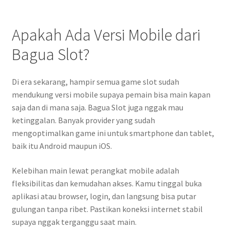
Apakah Ada Versi Mobile dari
Bagua Slot?
Di era sekarang, hampir semua game slot sudah
mendukung versi mobile supaya pemain bisa main kapan
saja dan di mana saja. Bagua Slot juga nggak mau
ketinggalan. Banyak provider yang sudah
mengoptimalkan game ini untuk smartphone dan tablet,
baik itu Android maupun iOS.
Kelebihan main lewat perangkat mobile adalah
fleksibilitas dan kemudahan akses. Kamu tinggal buka
aplikasi atau browser, login, dan langsung bisa putar
gulungan tanpa ribet. Pastikan koneksi internet stabil
supaya nggak terganggu saat main.