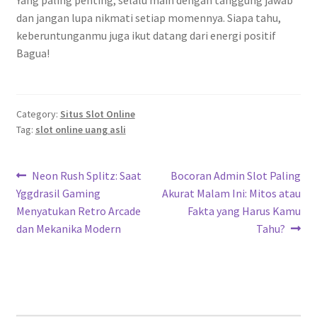
dan jangan lupa nikmati setiap momennya. Siapa tahu,
keberuntunganmu juga ikut datang dari energi positif
Bagua!
Category:
Situs Slot Online
Tag:
slot online uang asli
Navigasi
Previous
Next
Neon Rush Splitz: Saat
Bocoran Admin Slot Paling
post:
post:
Yggdrasil Gaming
Akurat Malam Ini: Mitos atau
pos
Menyatukan Retro Arcade
Fakta yang Harus Kamu
dan Mekanika Modern
Tahu?