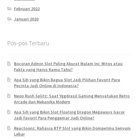
Februari 2022
Januari 2020
Pos-pos Terbaru
Bocoran Admin Slot Paling Akurat Malam Ini: Mitos atau
Fakta yang Harus Kamu Tahu?
Apa Sih yang Bikin Bagua Slot Jadi Pilihan Favorit Para
Pecinta Judi Online di Indonesia?
Neon Rush Splitz: Saat Yggdrasil Gaming Menyatukan Retro
Arcade dan Mekanika Modern
Apa Sih yang Bikin Slot Floating Dragon Megaways Gacor
Jadi Favorit Para Penggemar Judi Online?
Reactoonz: Rahasia RTP Slot yang Bikin Dompetmu Senyum
Lebar