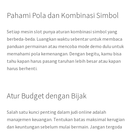
Pahami Pola dan Kombinasi Simbol
Setiap mesin slot punya aturan kombinasi simbol yang
berbeda-beda. Luangkan waktu sebentar untuk membaca
panduan permainan atau mencoba mode demo dulu untuk
memahami pola kemenangan. Dengan begitu, kamu bisa
tahu kapan harus pasang taruhan lebih besar atau kapan
harus berhenti.
Atur Budget dengan Bijak
Salah satu kunci penting dalam judi online adalah
manajemen keuangan. Tentukan batas maksimal kerugian
dan keuntungan sebelum mulai bermain. Jangan tergoda