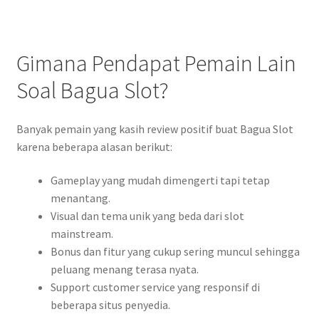
Gimana Pendapat Pemain Lain
Soal Bagua Slot?
Banyak pemain yang kasih review positif buat Bagua Slot
karena beberapa alasan berikut:
Gameplay yang mudah dimengerti tapi tetap
menantang.
Visual dan tema unik yang beda dari slot
mainstream.
Bonus dan fitur yang cukup sering muncul sehingga
peluang menang terasa nyata.
Support customer service yang responsif di
beberapa situs penyedia.