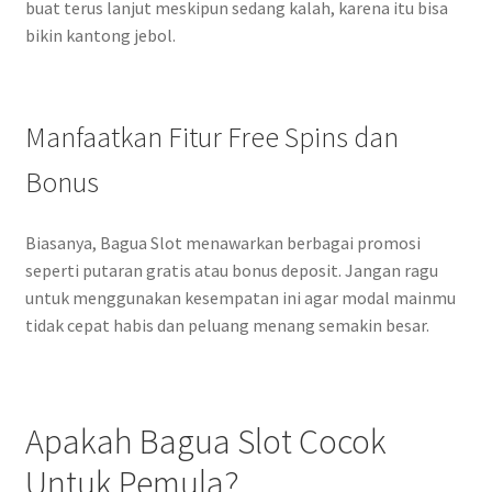
buat terus lanjut meskipun sedang kalah, karena itu bisa
bikin kantong jebol.
Manfaatkan Fitur Free Spins dan
Bonus
Biasanya, Bagua Slot menawarkan berbagai promosi
seperti putaran gratis atau bonus deposit. Jangan ragu
untuk menggunakan kesempatan ini agar modal mainmu
tidak cepat habis dan peluang menang semakin besar.
Apakah Bagua Slot Cocok
Untuk Pemula?