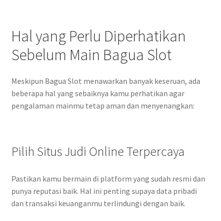
Hal yang Perlu Diperhatikan
Sebelum Main Bagua Slot
Meskipun Bagua Slot menawarkan banyak keseruan, ada
beberapa hal yang sebaiknya kamu perhatikan agar
pengalaman mainmu tetap aman dan menyenangkan:
Pilih Situs Judi Online Terpercaya
Pastikan kamu bermain di platform yang sudah resmi dan
punya reputasi baik. Hal ini penting supaya data pribadi
dan transaksi keuanganmu terlindungi dengan baik.