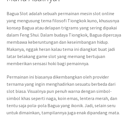
Bagua Slot adalah sebuah permainan mesin slot online
yang mengusung tema filosofi Tiongkok kuno, khususnya
konsep Bagua atau delapan trigrams yang sering dipakai
dalam Feng Shui. Dalam budaya Tiongkok, Bagua dipercaya
membawa keberuntungan dan keseimbangan hidup.
Makanya, nggak heran kalau tema ini diangkat buat jadi
latar belakang game slot yang memang bertujuan
memberikan sensasi hoki bagi pemainnya.
Permainan ini biasanya dikembangkan oleh provider
ternama yang ingin menghadirkan sesuatu berbeda dari
slot biasa. Visualnya pun penuh warna dengan simbol-
simbol khas seperti naga, koin emas, lentera merah, dan
tentu saja pola-pola Bagua yang ikonik. Jadi, selain seru
untuk dimainkan, tampilannya juga enak dipandang mata.