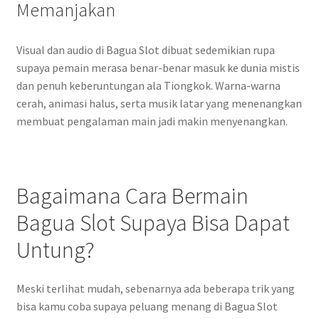
Memanjakan
Visual dan audio di Bagua Slot dibuat sedemikian rupa
supaya pemain merasa benar-benar masuk ke dunia mistis
dan penuh keberuntungan ala Tiongkok. Warna-warna
cerah, animasi halus, serta musik latar yang menenangkan
membuat pengalaman main jadi makin menyenangkan.
Bagaimana Cara Bermain
Bagua Slot Supaya Bisa Dapat
Untung?
Meski terlihat mudah, sebenarnya ada beberapa trik yang
bisa kamu coba supaya peluang menang di Bagua Slot