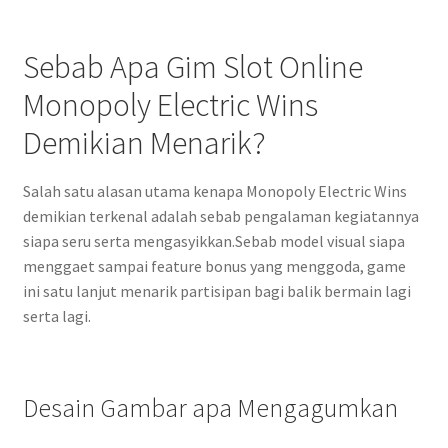
Sebab Apa Gim Slot Online
Monopoly Electric Wins
Demikian Menarik?
Salah satu alasan utama kenapa Monopoly Electric Wins
demikian terkenal adalah sebab pengalaman kegiatannya
siapa seru serta mengasyikkan.Sebab model visual siapa
menggaet sampai feature bonus yang menggoda, game
ini satu lanjut menarik partisipan bagi balik bermain lagi
serta lagi.
Desain Gambar apa Mengagumkan