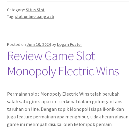
Category:
Situs Slot
Tag:
slot online uang asli
Posted on
Juni 10, 2024
by
Logan Foster
Review Game Slot
Monopoly Electric Wins
Permainan slot Monopoly Electric Wins telah berubah
salah satu gim siapa ter- terkenal dalam golongan fans
taruhan on line. Dengan topik Monopoli siapa ikonik dan
juga feature permainan apa menghibur, tidak heran alasan
game ini melimpah disukai oleh kelompok pemain.