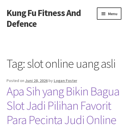
Kung Fu Fitness And
Skip
Skip
Menu
to
to
Defence
navigation
content
Beranda
About us
Tag:
slot online uang asli
Contact us
Posted on
Juni 28, 2026
by
Logan Foster
Privacy Policy
Apa Sih yang Bikin Bagua
Slot Jadi Pilihan Favorit
Para Pecinta Judi Online