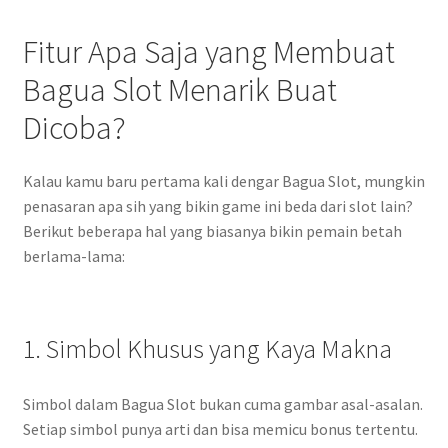
Fitur Apa Saja yang Membuat
Bagua Slot Menarik Buat
Dicoba?
Kalau kamu baru pertama kali dengar Bagua Slot, mungkin
penasaran apa sih yang bikin game ini beda dari slot lain?
Berikut beberapa hal yang biasanya bikin pemain betah
berlama-lama:
1. Simbol Khusus yang Kaya Makna
Simbol dalam Bagua Slot bukan cuma gambar asal-asalan.
Setiap simbol punya arti dan bisa memicu bonus tertentu.