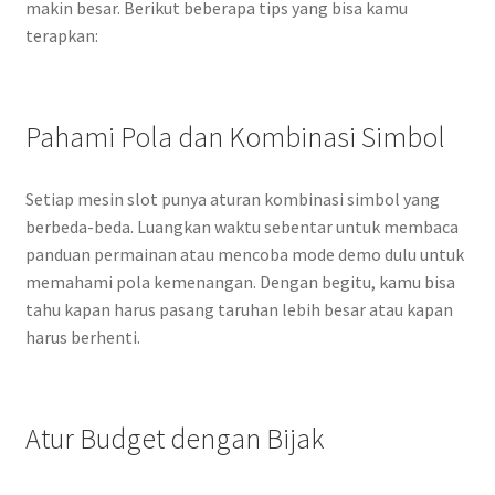
makin besar. Berikut beberapa tips yang bisa kamu
terapkan:
Pahami Pola dan Kombinasi Simbol
Setiap mesin slot punya aturan kombinasi simbol yang
berbeda-beda. Luangkan waktu sebentar untuk membaca
panduan permainan atau mencoba mode demo dulu untuk
memahami pola kemenangan. Dengan begitu, kamu bisa
tahu kapan harus pasang taruhan lebih besar atau kapan
harus berhenti.
Atur Budget dengan Bijak