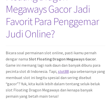
Megaways Gacor Jadi
Favorit Para Penggemar
Judi Online?
Bicara soal permainan slot online, pasti kamu pernah
dengar nama
Slot Floating Dragon Megaways Gacor
.
Game ini memang lagi naik daun dan banyak diburu para
pecinta slot di Indonesia. Tapi,
slot88
apa sebenarnya yang
membuat slot ini begitu spesial dan sering disebut
“gacor”? Yuk, kita kulik lebih dalam tentang seluk-beluk
slot Floating Dragon Megaways dan kenapa banyak
pemain yang betah main terus!