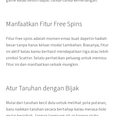
Manfaatkan Fitur Free Spins
Fitur free spins adalah momen emas buat dapetin hadiah
besar tanpa harus keluar modal tambahan. Biasanya, fitur
ini aktif kalau kamu berhasil mendapatkan tiga atau lebih
simbol Scatter. Selalu perhatikan peluang untuk memicu
fitur ini dan manfaatkan sebaik mungkin.
Atur Taruhan dengan Bijak
Mulai dari taruhan kecil dulu untuk melihat pola putaran,
baru naikkan taruhan secara bertahap kalau merasa hoki
mulai berpihak. Jangan langsung all-in karena risiko