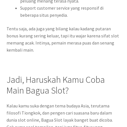
peluang menang terasa nyata.
Support customer service yang responsif di
beberapa situs penyedia.
Tentu saja, ada juga yang bilang kalau kadang putaran
bonus kurang sering keluar, tapi itu wajar karena sifat slot
memang acak. Intinya, pemain merasa puas dan senang
kembali main.
Jadi, Haruskah Kamu Coba
Main Bagua Slot?
Kalau kamu suka dengan tema budaya Asia, terutama
filosofi Tiongkok, dan pengen cari suasana baru dalam
dunia slot online, Bagua Slot layak banget buat dicoba.
Gak cuma soal tampilan, tapi juga fitur-fitur yang