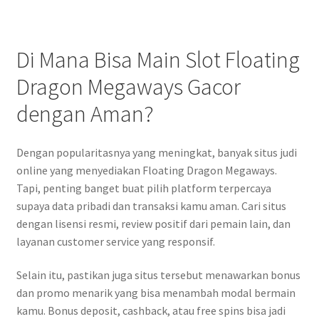
Di Mana Bisa Main Slot Floating
Dragon Megaways Gacor
dengan Aman?
Dengan popularitasnya yang meningkat, banyak situs judi
online yang menyediakan Floating Dragon Megaways.
Tapi, penting banget buat pilih platform terpercaya
supaya data pribadi dan transaksi kamu aman. Cari situs
dengan lisensi resmi, review positif dari pemain lain, dan
layanan customer service yang responsif.
Selain itu, pastikan juga situs tersebut menawarkan bonus
dan promo menarik yang bisa menambah modal bermain
kamu. Bonus deposit, cashback, atau free spins bisa jadi