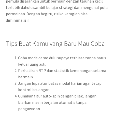
pemula disarankan untuk bermain dengan taruhan kecil
terlebih dahulu sambil belajar strategi dan mengenal pola
permainan. Dengan begitu, risiko kerugian bisa
diminimalisir.
Tips Buat Kamu yang Baru Mau Coba
Coba mode demo dulu supaya terbiasa tanpa harus
keluar uang asli.
Perhatikan RTP dan statistik kemenangan selama
bermain.
Jangan lupa atur batas modal harian agar tetap
kontrol keuangan.
Gunakan fitur auto-spin dengan bijak, jangan
biarkan mesin berjalan otomatis tanpa
pengawasan.