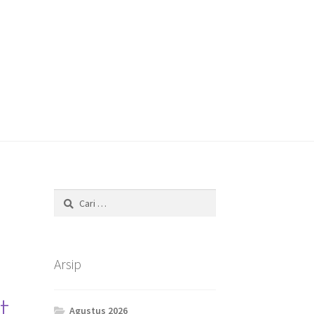
Cari
untuk:
Arsip
t
Agustus 2026