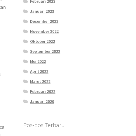
Februari 2023
kan
Januari 2023
Desember 2022
November 2022
Oktober 2022
September 2022
Mei 2022
April 2022
t
Maret 2022
Februari 2022
Januari 2020
Pos-pos Terbaru
ca
u