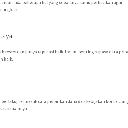
eruan, ada beberapa hal yang sebaiknya kamu perhatikan agar
nangkan:
rcaya
 resmi dan punya reputasi baik. Hal ini penting supaya data prib
n baik.
g berlaku, termasuk cara penarikan dana dan kebijakan bonus. Jan
uran mainnya.