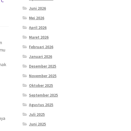
Juni 2026
Mei 2026
April 2026
Maret 2026
an
Februari 2026
amu
Januari 2026
mak
Desember 2025
November 2025
Oktober 2025
September 2025
Agustus 2025
Juli 2025
nya
Juni 2025