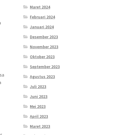
Maret 2024
Februari 2024
a
Januari 2024
Desember 2023
November 2023
Oktober 2023
September 2023
isa
Agustus 2023
a
Juli 2023
Juni 2023
Mei 2023
April 2023
Maret 2023
is