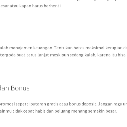
besar atau kapan harus berhenti.
 adalah manajemen keuangan. Tentukan batas maksimal kerugian d
rgoda buat terus lanjut meskipun sedang kalah, karena itu bisa
 dan Bonus
romosi seperti putaran gratis atau bonus deposit. Jangan ragu u
nmu tidak cepat habis dan peluang menang semakin besar.