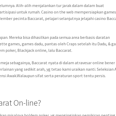
elumnya. Alih-alih menjalankan tur jarak dalam dalam buat
partisipasi untuk rumah. Casino on the web mempersiapkan game
Member pecinta Baccarat, pelajari selanjutnya jelajahi casino Bacc
an. Mereka bisa dihasilkan pada semua area berbasis daratan
ulette games, games dadu, pantas oleh Craps setelah itu Dadu, & 
em poker, Blackjack online, lalu Baccarat.
 meja sebagainya, Baccarat nyata di dalam atravesar online bener
rlainan yang sedikit arah, yg tetao kami uraikan nanti. Seleksian
nsi Awak.Walaupun sifat serta peraturan sport tentu persis.
arat On-line?
 bukan misalnya holdem poker, yg menginginkan pemikiran penting