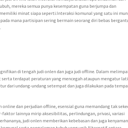
no tubuh, mereka semua punya kesempatan guna berjumpa dan
miliki minat siapa seperti.Interaksi komunal yang satu ini mun
 pada mana partisipan sering bermain seorang diri bebas bergan
.
gnifikan di tengah judi onlen dan juga judi offline. Dalam melimp
tat serta terdapat peraturan yang mencegah ataupun mengatur lat
ali diatur dari undang-undang setempat dan juga dilakukan pada tempa
n online dan perjudian offline, esensial guna memandang tak seke
faktor lainnya mirip aksesibilitas, perlindungan, privasi, variasi
derhananya, judi onlen memberikan kebebasan dan juga kenyaman
i komunal serta pengalaman tubuh yang unik.Alternatif antara