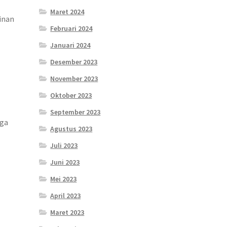
Maret 2024
ainan
Februari 2024
Januari 2024
Desember 2023
November 2023
Oktober 2023
September 2023
uga
Agustus 2023
Juli 2023
Juni 2023
Mei 2023
April 2023
Maret 2023