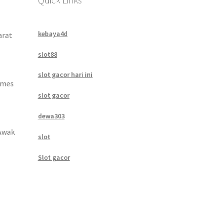
s
kebaya4d
arat
slot88
slot gacor hari ini
games
slot gacor
dewa303
 Awak
slot
Slot gacor
.