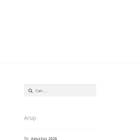
Cari
untuk:
Arsip
Agustus 2026