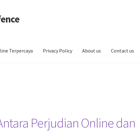
fence
line Terpercaya
Privacy Policy
About us
Contact us
 Antara Perjudian Online dan