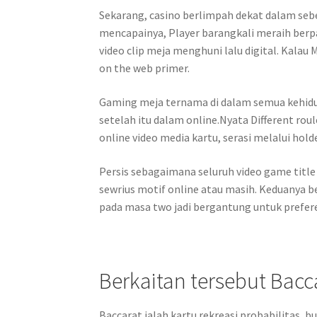
Sekarang, casino berlimpah dekat dalam seb
mencapainya, Player barangkali meraih ber
video clip meja menghuni lalu digital. Kalau 
on the web primer.
Gaming meja ternama di dalam semua kehidup
setelah itu dalam online.Nyata Different ro
online video media kartu, serasi melalui hold
Persis sebagaimana seluruh video game title
sewrius motif online atau masih. Keduanya be
pada masa two jadi bergantung untuk prefere
Berkaitan tersebut Bacc
Baccarat ialah kartu rekreasi probabilitas,