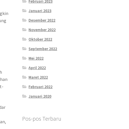
Februari 2023
Januari 2023
gkin
Desember 2022
tung
November 2022
Oktober 2022
September 2022
Mei 2022
April 2022
ah
Maret 2022
ihan
t-
Februari 2022
Januari 2020
dar
Pos-pos Terbaru
an,