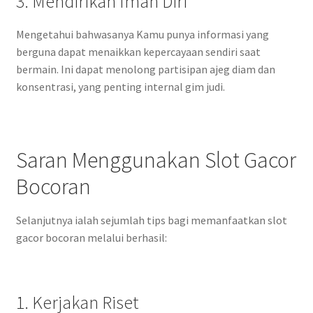
3. Mendirikan Iman Diri
Mengetahui bahwasanya Kamu punya informasi yang
berguna dapat menaikkan kepercayaan sendiri saat
bermain. Ini dapat menolong partisipan ajeg diam dan
konsentrasi, yang penting internal gim judi.
Saran Menggunakan Slot Gacor
Bocoran
Selanjutnya ialah sejumlah tips bagi memanfaatkan slot
gacor bocoran melalui berhasil:
1. Kerjakan Riset