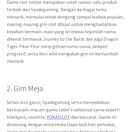
Game slot online merupakan salah nomor satu produk
terbaik dari Spadegaming. Dengan berbagai tema
menarik, memulai sebab dongeng sampai budaya populer,
masing-masing gim slot dibuat untuk menghadiahkan
kejadian bermain-main yang istimewa.Sejumlah nama
dikenal termasuk Journey to the Barat dan juga Dragon
Tiger. Fitur-fitur mirip giliran cuma-cuma, jackpot
progresif, serta ikon wild mengubah gim ini bertambah
menarik.
2. Gim Meja
Selain slot gacor, Spadegaming serta menyediakan
bermacam-macam game tabel tradisional sama seperti
blackjack, roulette,
YOKAISLOT
dan baccarat. Game ini
dirancang dengan antarmuka siapa baik hati pemakai,
maka dari itu pelaku segar juga bisa dengan sederhana