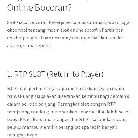
Online Bocoran?
Slot Gacor bocoran bekerja berlandaskan analisis dan juga
observasi tentang mesin slot online spesifik.Partisipan
apa berpengetahuan umumnya memperhatikan sedikit
alasan, sama seperti:
1. RTP SLOT (Return to Player)
RTP ialah perbandingan apa menunjukkan sejauh mana
banyak uang siapa akan diserahkan kembali bagi pemain di
dalam periode panjang. Perangkat slot dengan RTP
menjulang condong memberikan keberhasilan lebih besar
banyak kali. Bersama mengetahui RTP asal aneka mesin,
pelaku mampu memilih perangkat apa lebih banyak
menghasilkan.