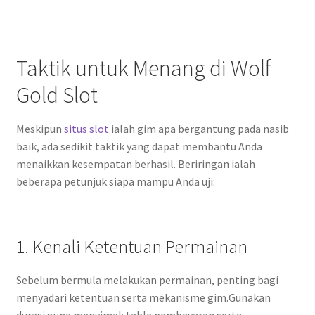
Taktik untuk Menang di Wolf
Gold Slot
Meskipun
situs slot
ialah gim apa bergantung pada nasib
baik, ada sedikit taktik yang dapat membantu Anda
menaikkan kesempatan berhasil. Beriringan ialah
beberapa petunjuk siapa mampu Anda uji:
1. Kenali Ketentuan Permainan
Sebelum bermula melakukan permainan, penting bagi
menyadari ketentuan serta mekanisme gim.Gunakan
durasi guna menyimak table pembayaran serta