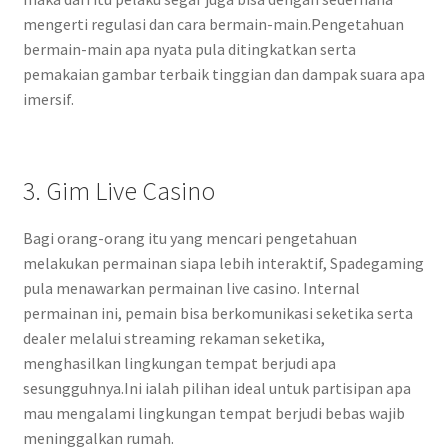
mengerti regulasi dan cara bermain-main.Pengetahuan
bermain-main apa nyata pula ditingkatkan serta
pemakaian gambar terbaik tinggian dan dampak suara apa
imersif.
3. Gim Live Casino
Bagi orang-orang itu yang mencari pengetahuan
melakukan permainan siapa lebih interaktif, Spadegaming
pula menawarkan permainan live casino. Internal
permainan ini, pemain bisa berkomunikasi seketika serta
dealer melalui streaming rekaman seketika,
menghasilkan lingkungan tempat berjudi apa
sesungguhnya.Ini ialah pilihan ideal untuk partisipan apa
mau mengalami lingkungan tempat berjudi bebas wajib
meninggalkan rumah.