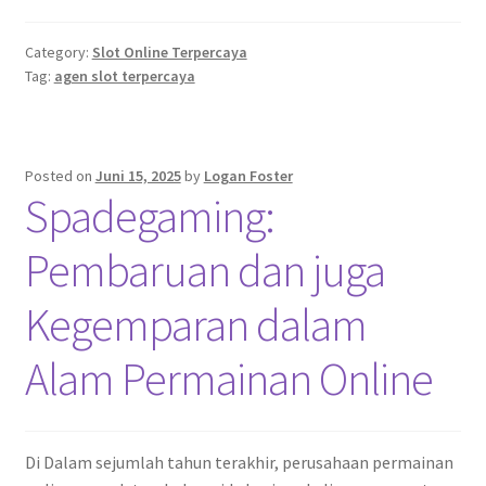
Category:
Slot Online Terpercaya
Tag:
agen slot terpercaya
Posted on
Juni 15, 2025
by
Logan Foster
Spadegaming:
Pembaruan dan juga
Kegemparan dalam
Alam Permainan Online
Di Dalam sejumlah tahun terakhir, perusahaan permainan