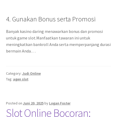
4. Gunakan Bonus serta Promosi
Banyak kasino daring menawarkan bonus dan promosi
untuk game slot.Manfaatkan tawaran ini untuk
meningkatkan bankroll Anda serta memperpanjang durasi
bermain Anda.…
Category:
Judi Online
Tag:
agen slot
Posted on
Juni 20, 2025
by
Logan Foster
Slot Online Bocoran: