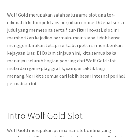
Wolf Gold merupakan salah satu game slot apa ter-
dikenal di kelompok fans perjudian online. Dikenal serta
judul yang memesona serta fitur-fitur inovasi, slot ini
memberikan kejadian bermain-main siapa tidak hanya
menggembirakan tetapi serta berpotensi memberikan
kejayaan luas. Di Dalam tinjauan ini, kita semua bakal
meninjau seluruh bagian penting dari Wolf Gold slot,
mulai dari gameplay, grafik, sampai taktik bagi
menang.Mari kita semua cari lebih besar internal perihal
permainan ini.
Intro Wolf Gold Slot
Wolf Gold merupakan permainan slot online yang