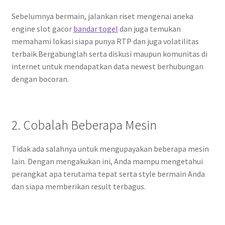
Sebelumnya bermain, jalankan riset mengenai aneka
engine slot gacor
bandar togel
dan juga temukan
memahami lokasi siapa punya RTP dan juga volatilitas
terbaik.Bergabunglah serta diskusi maupun komunitas di
internet untuk mendapatkan data newest berhubungan
dengan bocoran.
2. Cobalah Beberapa Mesin
Tidak ada salahnya untuk mengupayakan beberapa mesin
lain. Dengan mengakukan ini, Anda mampu mengetahui
perangkat apa terutama tepat serta style bermain Anda
dan siapa memberikan result terbagus.