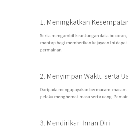
1. Meningkatkan Kesempat
Serta mengambil keuntungan data bocoran, p
mantap bagi memberikan kejayaan.Ini dapat 
permainan.
2. Menyimpan Waktu serta U
Daripada mengupayakan bermacam-macam 
pelaku menghemat masa serta uang. Pemain d
3. Mendirikan Iman Diri