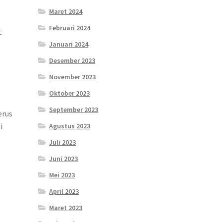
Maret 2024
Februari 2024
t
Januari 2024
Desember 2023
November 2023
Oktober 2023
September 2023
erus
i
Agustus 2023
Juli 2023
Juni 2023
Mei 2023
April 2023
Maret 2023