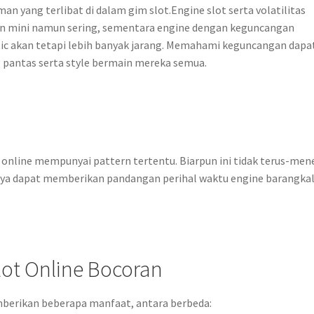
an yang terlibat di dalam gim slot.Engine slot serta volatilitas
 mini namun sering, sementara engine dengan keguncangan
ic akan tetapi lebih banyak jarang. Memahami keguncangan dapa
pantas serta style bermain mereka semua.
 online mempunyai pattern tertentu. Biarpun ini tidak terus-men
ya dapat memberikan pandangan perihal waktu engine barangkal
ot Online Bocoran
berikan beberapa manfaat, antara berbeda: