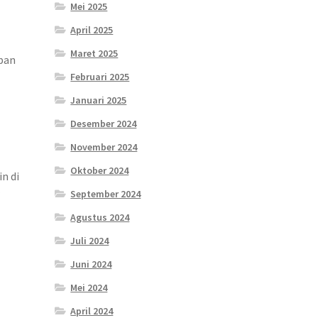
Mei 2025
April 2025
Maret 2025
ipan
Februari 2025
Januari 2025
Desember 2024
November 2024
Oktober 2024
n di
r
September 2024
Agustus 2024
Juli 2024
Juni 2024
Mei 2024
April 2024