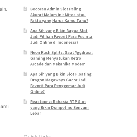
ain.
Bocoran Admin Slot Paling
Akurat Malam Ini: Mitos atau
Fakta yang Harus Kamu Tahu?
Apa Sih yang Bikin Bagua Slot
Jadi Pilihan Favorit Para Pecinta
Judi Online di Indonesia?
Neon Rush Splitz: Saat Yggdrasil
Gaming Menyatukan Retro
Arcade dan Mekanika Modern
Apa Sih yang Bikin Slot Floating
Dragon Megaways Gacor Jadi
Favorit Para Penggemar Judi
Online?
Reactoonz: Rahasia RTP Slot
hami
yang Bikin Dompetmu Senyum
Lebar
Quick Links