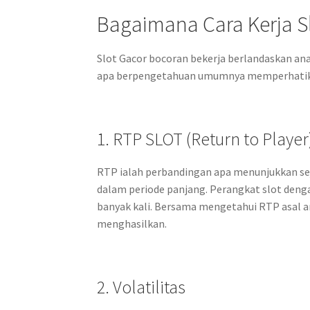
Bagaimana Cara Kerja S
Slot Gacor bocoran bekerja berlandaskan anal
apa berpengetahuan umumnya memperhatikan 
1. RTP SLOT (Return to Player
RTP ialah perbandingan apa menunjukkan sej
dalam periode panjang. Perangkat slot den
banyak kali. Bersama mengetahui RTP asal 
menghasilkan.
2. Volatilitas