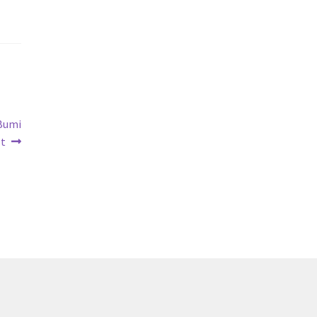
 Bumi
ot