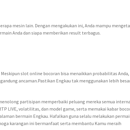
berapa mesin lain. Dengan mengakukan ini, Anda mampu mengeta
ermain Anda dan siapa memberikan result terbagus.
 Meskipun slot online bocoran bisa menaikkan probabilitas Anda,
engandung ancaman.Pastikan Engkau tak menggunakan lebih besa
menolong partisipan memperbaiki peluang mereka semua interna
RTP LIVE, volatilitas, dan model game, serta memakai kabar boco
alaman bermain Engkau. Hafalkan guna selalu melakukan perma
emoga karangan ini bermanfaat serta membantu Kamu meraih