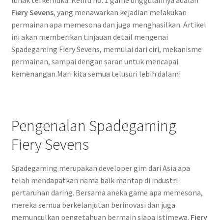
lunak terkemuka. Keliru no. 1 game unggulannya adalah
Fiery Sevens
, yang menawarkan kejadian melakukan
permainan apa memesona dan juga menghasilkan. Artikel
ini akan memberikan tinjauan detail mengenai
Spadegaming Fiery Sevens, memulai dari ciri, mekanisme
permainan, sampai dengan saran untuk mencapai
kemenangan.Mari kita semua telusuri lebih dalam!
Pengenalan Spadegaming
Fiery Sevens
Spadegaming merupakan developer gim dari Asia apa
telah mendapatkan nama baik mantap di industri
pertaruhan daring. Bersama aneka game apa memesona,
mereka semua berkelanjutan berinovasi dan juga
memunculkan pengetahuan bermain siapa istimewa.
Fiery