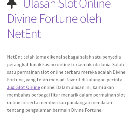
Ulasan Slot Online
Divine Fortune oleh
NetEnt
NetEnt telah lama dikenal sebagai salah satu penyedia
perangkat lunak kasino online terkemuka di dunia. Salah
satu permainan slot online terbaru mereka adalah Divine
Fortune, yang telah menjadi favorit di kalangan pecinta
Judi Slot Online
online. Dalam ulasan ini, kami akan
membahas berbagai fitur menarik dalam permainan slot
online ini serta memberikan pandangan mendalam
tentang pengalaman bermain Divine Fortune.