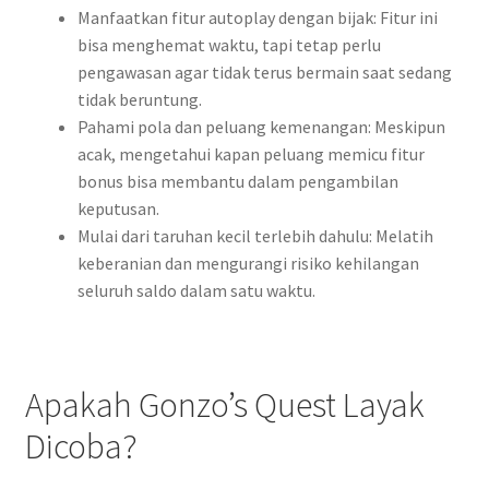
Manfaatkan fitur autoplay dengan bijak: Fitur ini
bisa menghemat waktu, tapi tetap perlu
pengawasan agar tidak terus bermain saat sedang
tidak beruntung.
Pahami pola dan peluang kemenangan: Meskipun
acak, mengetahui kapan peluang memicu fitur
bonus bisa membantu dalam pengambilan
keputusan.
Mulai dari taruhan kecil terlebih dahulu: Melatih
keberanian dan mengurangi risiko kehilangan
seluruh saldo dalam satu waktu.
Apakah Gonzo’s Quest Layak
Dicoba?