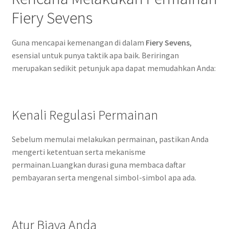
Fiery Sevens
Guna mencapai kemenangan di dalam
Fiery Sevens
,
esensial untuk punya taktik apa baik. Beriringan
merupakan sedikit petunjuk apa dapat memudahkan Anda:
Kenali Regulasi Permainan
Sebelum memulai melakukan permainan, pastikan Anda
mengerti ketentuan serta mekanisme
permainan.Luangkan durasi guna membaca daftar
pembayaran serta mengenal simbol-simbol apa ada.
Atur Biaya Anda