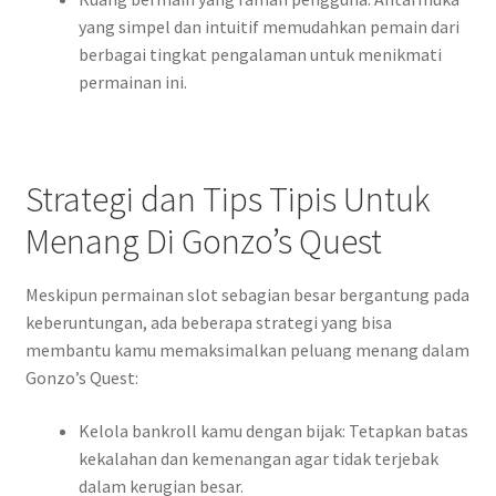
yang simpel dan intuitif memudahkan pemain dari
berbagai tingkat pengalaman untuk menikmati
permainan ini.
Strategi dan Tips Tipis Untuk
Menang Di Gonzo’s Quest
Meskipun permainan slot sebagian besar bergantung pada
keberuntungan, ada beberapa strategi yang bisa
membantu kamu memaksimalkan peluang menang dalam
Gonzo’s Quest:
Kelola bankroll kamu dengan bijak: Tetapkan batas
kekalahan dan kemenangan agar tidak terjebak
dalam kerugian besar.