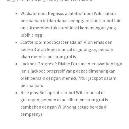
Wilds: Simbol Pegasus adalah simbol Wild dalam
permainan ini dan dapat menggantikan simbol lain
untuk membentuk kombinasi kemenangan yang
lebih tinggi.
Scatters: Simbol Scatter adalah Kilin emas dan
ketika 3 atau lebih muncul di gulungan, pemain
akan memicu putaran gratis.
Jackpot Progresif: Divine Fortune menawarkan tiga
jenis jackpot progresif yang dapat dimenangkan
oleh pemain dengan memicu fitur jackpot dalam
permainan.
Re-Spins: Setiap kali simbol Wild muncul di
gulungan, pemain akan diberi putaran gratis
tambahan dengan Wild yang tetap berada di
tempatnya.