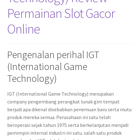
Permainan Slot Gacor
Online
Pengenalan perihal IGT
(International Game
Technology)
IGT (International Game Technology) merupakan
company pengembang perangkat lunak gim tempat
berjudi apa dikenal disebabkan penemuan baru serta mutu
produk mereka semua. Perusahaan ini satu telah
beroperasi sejak tahun 1975 serta berkelanjutan menjadi
pemimpin internal industri ini satu. salah satu produk