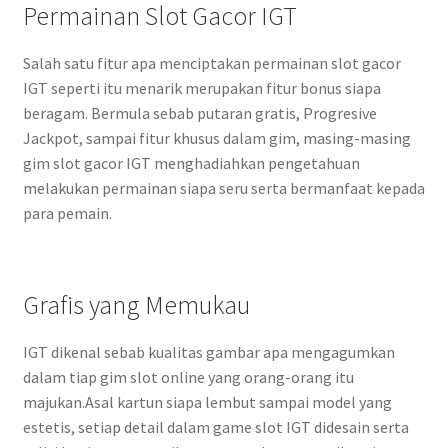
Permainan Slot Gacor IGT
Salah satu fitur apa menciptakan permainan slot gacor
IGT seperti itu menarik merupakan fitur bonus siapa
beragam. Bermula sebab putaran gratis, Progresive
Jackpot, sampai fitur khusus dalam gim, masing-masing
gim slot gacor IGT menghadiahkan pengetahuan
melakukan permainan siapa seru serta bermanfaat kepada
para pemain.
Grafis yang Memukau
IGT dikenal sebab kualitas gambar apa mengagumkan
dalam tiap gim slot online yang orang-orang itu
majukan.Asal kartun siapa lembut sampai model yang
estetis, setiap detail dalam game slot IGT didesain serta