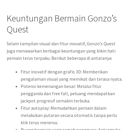
Keuntungan Bermain Gonzo’s
Quest
Selain tampilan visual dan fitur inovatif, Gonzo’s Quest
juga menawarkan berbagai keuntungan yang bikin hati
pemain terus terpaku. Berikut beberapa di antaranya:
Fitur inovatif dengan grafis 3D: Memberikan
pengalaman visual yang memikat dan terasa nyata.
Potensi kemenangan besar: Melalui fitur
pengganda dan free fall, peluang mendapatkan
jackpot progresif semakin terbuka.
Fitur autoplay: Memudahkan pemain dalam
melakukan putaran secara otomatis tanpa perlu
klik terus menerus.
Ruang bermain yang ramah pengguna: Antarmuka