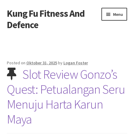
Kung Fu Fitness And
Skip
Skip
Menu
to
to
Defence
navigation
content
Beranda
About us
Posted on
Oktober 31, 2025
by
Logan Foster
Slot Review Gonzo’s
Contact us
Quest: Petualangan Seru
Privacy Policy
Menuju Harta Karun
Maya