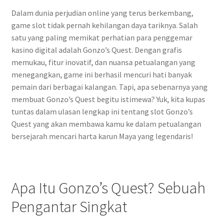
Dalam dunia perjudian online yang terus berkembang,
game slot tidak pernah kehilangan daya tariknya. Salah
satu yang paling memikat perhatian para penggemar
kasino digital adalah Gonzo’s Quest. Dengan grafis
memukau, fitur inovatif, dan nuansa petualangan yang
menegangkan, game ini berhasil mencuri hati banyak
pemain dari berbagai kalangan. Tapi, apa sebenarnya yang
membuat Gonzo’s Quest begitu istimewa? Yuk, kita kupas
tuntas dalam ulasan lengkap ini tentang slot Gonzo’s
Quest yang akan membawa kamu ke dalam petualangan
bersejarah mencari harta karun Maya yang legendaris!
Apa Itu Gonzo’s Quest? Sebuah
Pengantar Singkat