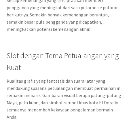
Setiap kemenangan yang tercipta akan memberi
pengganda yang meningkat dari satu putaran ke putaran
berikutnya. Semakin banyak kemenangan beruntun,
semakin besar pula pengganda yang didapatkan,
meningkatkan potensi kemenangan akhir.
Slot dengan Tema Petualangan yang
Kuat
Kualitas grafis yang fantastis dan suara latar yang
mendukung suasana petualangan membuat permainan ini
semakin menarik. Gambaran visual berupa patung-patung
Maya, peta kuno, dan simbol-simbol khas kota El Dorado
semuanya menambah kekayaan pengalaman bermain
Anda.