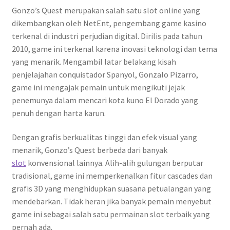
Gonzo’s Quest merupakan salah satu slot online yang
dikembangkan oleh NetEnt, pengembang game kasino
terkenal di industri perjudian digital. Dirilis pada tahun
2010, game ini terkenal karena inovasi teknologi dan tema
yang menarik. Mengambil latar belakang kisah
penjelajahan conquistador Spanyol, Gonzalo Pizarro,
game ini mengajak pemain untuk mengikuti jejak
penemunya dalam mencari kota kuno El Dorado yang
penuh dengan harta karun.
Dengan grafis berkualitas tinggi dan efek visual yang
menarik, Gonzo’s Quest berbeda dari banyak
slot
konvensional lainnya. Alih-alih gulungan berputar
tradisional, game ini memperkenalkan fitur cascades dan
grafis 3D yang menghidupkan suasana petualangan yang
mendebarkan. Tidak heran jika banyak pemain menyebut
game ini sebagai salah satu permainan slot terbaik yang
pernah ada.