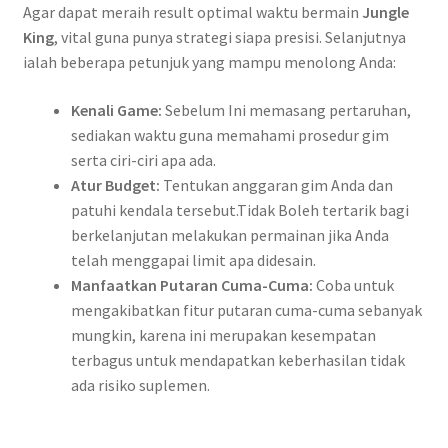
Agar dapat meraih result optimal waktu bermain
Jungle
King
, vital guna punya strategi siapa presisi. Selanjutnya
ialah beberapa petunjuk yang mampu menolong Anda:
Kenali Game:
Sebelum Ini memasang pertaruhan,
sediakan waktu guna memahami prosedur gim
serta ciri-ciri apa ada.
Atur Budget:
Tentukan anggaran gim Anda dan
patuhi kendala tersebut.Tidak Boleh tertarik bagi
berkelanjutan melakukan permainan jika Anda
telah menggapai limit apa didesain.
Manfaatkan Putaran Cuma-Cuma:
Coba untuk
mengakibatkan fitur putaran cuma-cuma sebanyak
mungkin, karena ini merupakan kesempatan
terbagus untuk mendapatkan keberhasilan tidak
ada risiko suplemen.