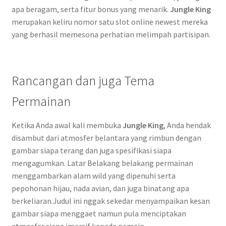
apa beragam, serta fitur bonus yang menarik.
Jungle King
merupakan keliru nomor satu slot online newest mereka
yang berhasil memesona perhatian melimpah partisipan.
Rancangan dan juga Tema
Permainan
Ketika Anda awal kali membuka
Jungle King
, Anda hendak
disambut dari atmosfer belantara yang rimbun dengan
gambar siapa terang dan juga spesifikasi siapa
mengagumkan. Latar Belakang belakang permainan
menggambarkan alam wild yang dipenuhi serta
pepohonan hijau, nada avian, dan juga binatang apa
berkeliaran.Judul ini nggak sekedar menyampaikan kesan
gambar siapa menggaet namun pula menciptakan