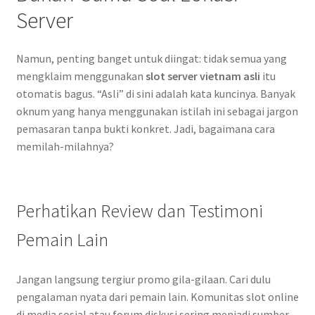
Server
Namun, penting banget untuk diingat: tidak semua yang
mengklaim menggunakan
slot server vietnam asli
itu
otomatis bagus. “Asli” di sini adalah kata kuncinya. Banyak
oknum yang hanya menggunakan istilah ini sebagai jargon
pemasaran tanpa bukti konkret. Jadi, bagaimana cara
memilah-milahnya?
Perhatikan Review dan Testimoni
Pemain Lain
Jangan langsung tergiur promo gila-gilaan. Cari dulu
pengalaman nyata dari pemain lain. Komunitas slot online
di media sosial atau forum diskusi sering menjadi sumber