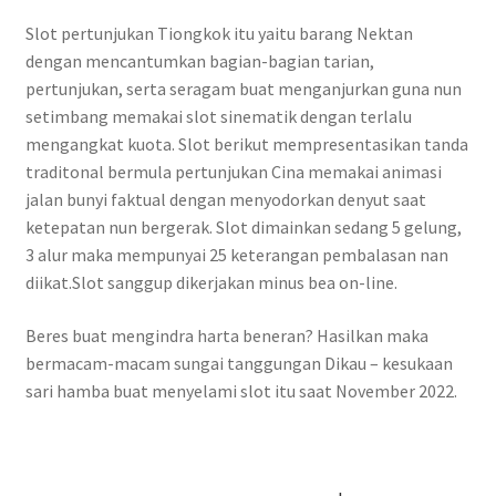
Slot pertunjukan Tiongkok itu yaitu barang Nektan
dengan mencantumkan bagian-bagian tarian,
pertunjukan, serta seragam buat menganjurkan guna nun
setimbang memakai slot sinematik dengan terlalu
mengangkat kuota. Slot berikut mempresentasikan tanda
traditonal bermula pertunjukan Cina memakai animasi
jalan bunyi faktual dengan menyodorkan denyut saat
ketepatan nun bergerak. Slot dimainkan sedang 5 gelung,
3 alur maka mempunyai 25 keterangan pembalasan nan
diikat.Slot sanggup dikerjakan minus bea on-line.
Beres buat mengindra harta beneran? Hasilkan maka
bermacam-macam sungai tanggungan Dikau – kesukaan
sari hamba buat menyelami slot itu saat November 2022.