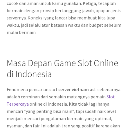
cocok dan aman untuk kamu gunakan. Ketiga, tetaplah
bermain dengan prinsip bertanggung jawab, apapun jenis
servernya. Koneksi yang lancar bisa membuat kita lupa
waktu, jadi selalu atur batasan waktu dan budget sebelum
mulai bermain.
Masa Depan Game Slot Online
di Indonesia
Fenomena pencarian
slot server vietnam asli
sebenarnya
adalah cerminan dari semakin matangnya pemain
Slot
Terpercaya
online di Indonesia. Kita tidak lagi hanya
mencari “yang penting bisa main”, tapi sudah naik level
menjadi mencari pengalaman bermain yang optimal,
nyaman, dan fair. Ini adalah tren yang positif karena akan