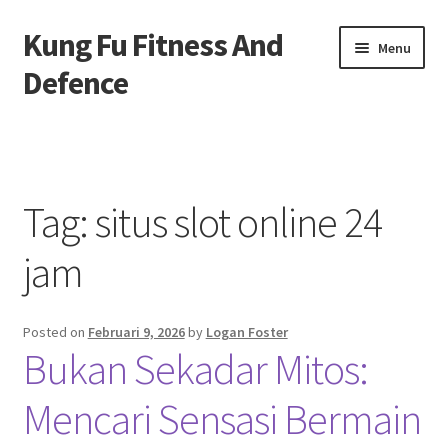
Kung Fu Fitness And
Skip
Skip
Menu
to
to
Defence
navigation
content
Beranda
About us
Tag:
situs slot online 24
Contact us
jam
Privacy Policy
Posted on
Februari 9, 2026
by
Logan Foster
Bukan Sekadar Mitos:
Mencari Sensasi Bermain