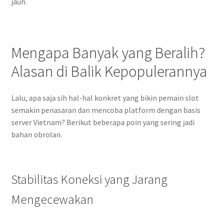
jauh.
Mengapa Banyak yang Beralih?
Alasan di Balik Kepopulerannya
Lalu, apa saja sih hal-hal konkret yang bikin pemain slot
semakin penasaran dan mencoba platform dengan basis
server Vietnam? Berikut beberapa poin yang sering jadi
bahan obrolan.
Stabilitas Koneksi yang Jarang
Mengecewakan