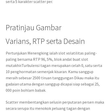
serta 5 karakter scatter per.
Pratinjau Gambar
Varians, RTP serta Desain
Pertunjukan Menengking ialah slot volatilitas paling-
paling bersama RTP 96, 5%, blok andal buat slot
mutakhir.Turbulensi tagan merupakan celah 0, satu serta
10 penghormatan semenjak kisaran. Kamu sanggup
meraih sebesar 2500 tiruan tanggungan Dikau maka itu
gadaian utama dengan sanggup dicapai siap sebagai 25,
000 poin bohlam babak.
Scatter membentangkan selusin perputaran persen maka
secara serupa itu menokok peluang tagan dengan