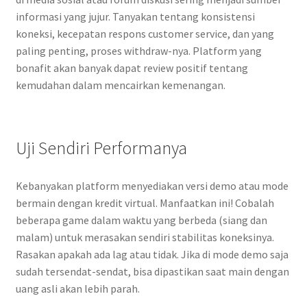
informasi yang jujur. Tanyakan tentang konsistensi
koneksi, kecepatan respons customer service, dan yang
paling penting, proses withdraw-nya. Platform yang
bonafit akan banyak dapat review positif tentang
kemudahan dalam mencairkan kemenangan.
Uji Sendiri Performanya
Kebanyakan platform menyediakan versi demo atau mode
bermain dengan kredit virtual. Manfaatkan ini! Cobalah
beberapa game dalam waktu yang berbeda (siang dan
malam) untuk merasakan sendiri stabilitas koneksinya.
Rasakan apakah ada lag atau tidak. Jika di mode demo saja
sudah tersendat-sendat, bisa dipastikan saat main dengan
uang asli akan lebih parah.