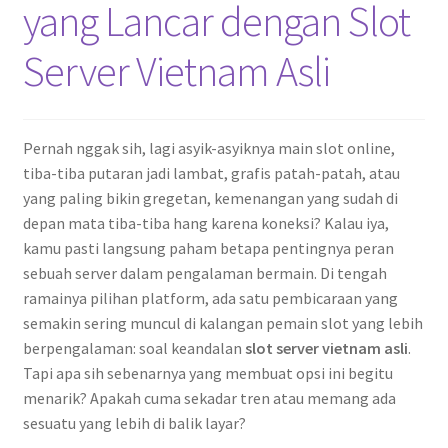
yang Lancar dengan Slot
Server Vietnam Asli
Pernah nggak sih, lagi asyik-asyiknya main slot online,
tiba-tiba putaran jadi lambat, grafis patah-patah, atau
yang paling bikin gregetan, kemenangan yang sudah di
depan mata tiba-tiba hang karena koneksi? Kalau iya,
kamu pasti langsung paham betapa pentingnya peran
sebuah server dalam pengalaman bermain. Di tengah
ramainya pilihan platform, ada satu pembicaraan yang
semakin sering muncul di kalangan pemain slot yang lebih
berpengalaman: soal keandalan
slot server vietnam asli
.
Tapi apa sih sebenarnya yang membuat opsi ini begitu
menarik? Apakah cuma sekadar tren atau memang ada
sesuatu yang lebih di balik layar?