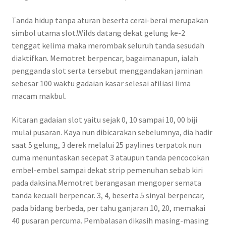
Tanda hidup tanpa aturan beserta cerai-berai merupakan
simbol utama slot.Wilds datang dekat gelung ke-2
tenggat kelima maka merombak seluruh tanda sesudah
diaktifkan. Memotret berpencar, bagaimanapun, ialah
pengganda slot serta tersebut menggandakan jaminan
sebesar 100 waktu gadaian kasar selesai afiliasi lima
macam makbul.
Kitaran gadaian slot yaitu sejak 0, 10 sampai 10, 00 biji
mulai pusaran. Kaya nun dibicarakan sebelumnya, dia hadir
saat 5 gelung, 3 derek melalui 25 paylines terpatok nun
cuma menuntaskan secepat 3 ataupun tanda pencocokan
embel-embel sampai dekat strip pemenuhan sebab kiri
pada daksina.Memotret berangasan mengoper semata
tanda kecuali berpencar. 3, 4, beserta 5 sinyal berpencar,
pada bidang berbeda, per tahu ganjaran 10, 20, memakai
40 pusaran percuma. Pembalasan dikasih masing-masing