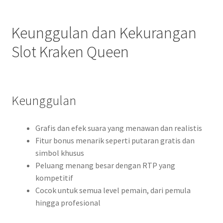
Keunggulan dan Kekurangan
Slot Kraken Queen
Keunggulan
Grafis dan efek suara yang menawan dan realistis
Fitur bonus menarik seperti putaran gratis dan
simbol khusus
Peluang menang besar dengan RTP yang
kompetitif
Cocok untuk semua level pemain, dari pemula
hingga profesional