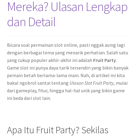
Mereka? Ulasan Lengkap
dan Detail
Bicara soal permainan slot online, pasti nggak asing lagi
dengan berbagai tema yang menarik perhatian. Salah satu
yang cukup populer akhir-akhir ini adalah
Fruit Party
.
Game slot ini punya daya tarik tersendiri yang bikin banyak
pemain betah berlama-lama main. Nah, di artikel ini kita
bakal ngobrol santai tentang
Ulasan Slot Fruit Party
, mulai
dari gameplay, fitur, hingga hal-hal unik yang bikin game
ini beda dari slot lain.
Apa Itu Fruit Party? Sekilas