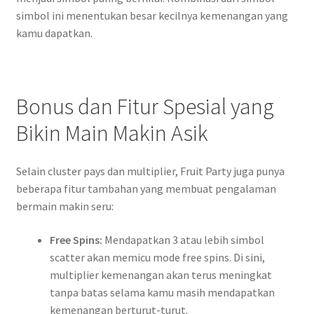
simbol ini menentukan besar kecilnya kemenangan yang
kamu dapatkan.
Bonus dan Fitur Spesial yang
Bikin Main Makin Asik
Selain cluster pays dan multiplier, Fruit Party juga punya
beberapa fitur tambahan yang membuat pengalaman
bermain makin seru:
Free Spins:
Mendapatkan 3 atau lebih simbol
scatter akan memicu mode free spins. Di sini,
multiplier kemenangan akan terus meningkat
tanpa batas selama kamu masih mendapatkan
kemenangan berturut-turut.