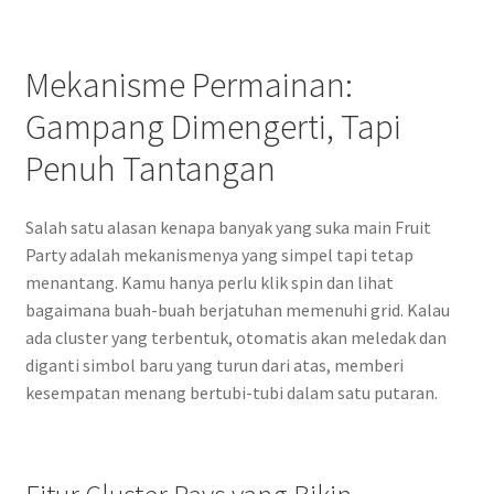
Mekanisme Permainan:
Gampang Dimengerti, Tapi
Penuh Tantangan
Salah satu alasan kenapa banyak yang suka main Fruit
Party adalah mekanismenya yang simpel tapi tetap
menantang. Kamu hanya perlu klik spin dan lihat
bagaimana buah-buah berjatuhan memenuhi grid. Kalau
ada cluster yang terbentuk, otomatis akan meledak dan
diganti simbol baru yang turun dari atas, memberi
kesempatan menang bertubi-tubi dalam satu putaran.