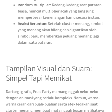
Random Multiplier:
Kadang-kadang saat putaran
biasa, muncul multiplier acak yang langsung
memperbesar kemenangan kamu secara instan.
Reaksi Beruntun:
Setelah cluster menang, simbol
yang menang akan hilang dan digantikan oleh
simbol baru, memberikan peluang menang lagi
dalam satu putaran.
Tampilan Visual dan Suara:
Simpel Tapi Memikat
Dari segi grafis, Fruit Party memang nggak neko-neko
dengan animasi yang terlalu kompleks. Namun, warna-
warna cerah dari buah-buahan serta efek ledakan saat
cluster menang membuat mata nggak bosan melihatnya.