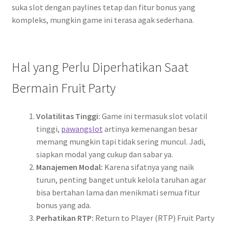
suka slot dengan paylines tetap dan fitur bonus yang
kompleks, mungkin game ini terasa agak sederhana.
Hal yang Perlu Diperhatikan Saat
Bermain Fruit Party
Volatilitas Tinggi:
Game ini termasuk slot volatil
tinggi,
pawangslot
artinya kemenangan besar
memang mungkin tapi tidak sering muncul. Jadi,
siapkan modal yang cukup dan sabar ya.
Manajemen Modal:
Karena sifatnya yang naik
turun, penting banget untuk kelola taruhan agar
bisa bertahan lama dan menikmati semua fitur
bonus yang ada.
Perhatikan RTP:
Return to Player (RTP) Fruit Party