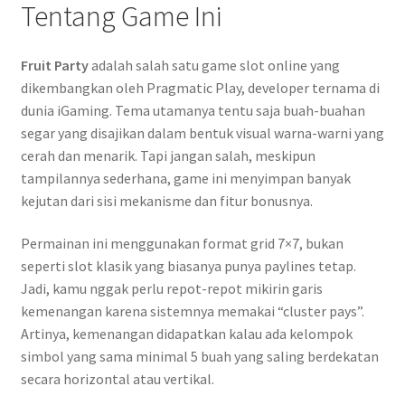
Tentang Game Ini
Fruit Party
adalah salah satu game slot online yang
dikembangkan oleh Pragmatic Play, developer ternama di
dunia iGaming. Tema utamanya tentu saja buah-buahan
segar yang disajikan dalam bentuk visual warna-warni yang
cerah dan menarik. Tapi jangan salah, meskipun
tampilannya sederhana, game ini menyimpan banyak
kejutan dari sisi mekanisme dan fitur bonusnya.
Permainan ini menggunakan format grid 7×7, bukan
seperti slot klasik yang biasanya punya paylines tetap.
Jadi, kamu nggak perlu repot-repot mikirin garis
kemenangan karena sistemnya memakai “cluster pays”.
Artinya, kemenangan didapatkan kalau ada kelompok
simbol yang sama minimal 5 buah yang saling berdekatan
secara horizontal atau vertikal.