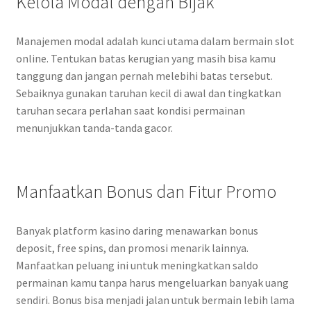
Kelola Modal dengan Bijak
Manajemen modal adalah kunci utama dalam bermain slot
online. Tentukan batas kerugian yang masih bisa kamu
tanggung dan jangan pernah melebihi batas tersebut.
Sebaiknya gunakan taruhan kecil di awal dan tingkatkan
taruhan secara perlahan saat kondisi permainan
menunjukkan tanda-tanda gacor.
Manfaatkan Bonus dan Fitur Promo
Banyak platform kasino daring menawarkan bonus
deposit, free spins, dan promosi menarik lainnya.
Manfaatkan peluang ini untuk meningkatkan saldo
permainan kamu tanpa harus mengeluarkan banyak uang
sendiri. Bonus bisa menjadi jalan untuk bermain lebih lama