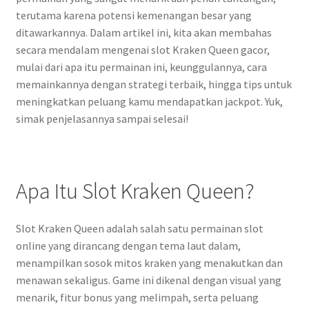
terutama karena potensi kemenangan besar yang
ditawarkannya. Dalam artikel ini, kita akan membahas
secara mendalam mengenai slot Kraken Queen gacor,
mulai dari apa itu permainan ini, keunggulannya, cara
memainkannya dengan strategi terbaik, hingga tips untuk
meningkatkan peluang kamu mendapatkan jackpot. Yuk,
simak penjelasannya sampai selesai!
Apa Itu Slot Kraken Queen?
Slot Kraken Queen adalah salah satu permainan slot
online yang dirancang dengan tema laut dalam,
menampilkan sosok mitos kraken yang menakutkan dan
menawan sekaligus. Game ini dikenal dengan visual yang
menarik, fitur bonus yang melimpah, serta peluang