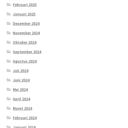
Februari 2025
Januari 2025
Desember 2024
November 2024
Oktober 2024
September 2024
Agustus 2024
Juli 2024
Juni 2024
Mei 2024
April 2024
Maret 2024
Februari 2024
Januari 2024