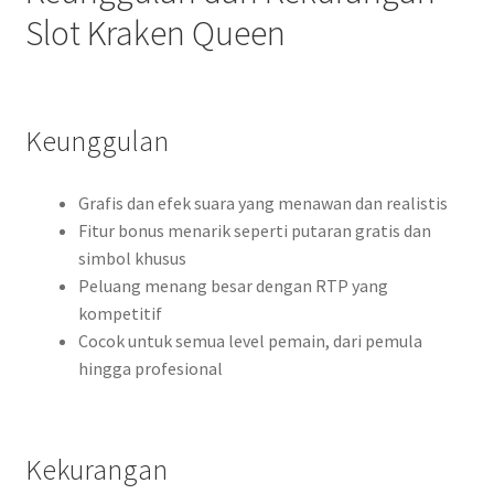
Slot Kraken Queen
Keunggulan
Grafis dan efek suara yang menawan dan realistis
Fitur bonus menarik seperti putaran gratis dan
simbol khusus
Peluang menang besar dengan RTP yang
kompetitif
Cocok untuk semua level pemain, dari pemula
hingga profesional
Kekurangan