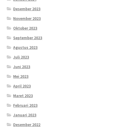
Desember 2023
November 2023
Oktober 2023
September 2023
Agustus 2023
Juli 2023
Juni 2023
Mei 2023
April 2023
Maret 2023
Februari 2023
Januari 2023
Desember 2022