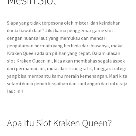
Siapa yang tidak terpesona oleh misteri dan keindahan
dunia bawah laut? Jika kamu penggemar game slot
dengan nuansa laut yang memukau dan mencari
pengalaman bermain yang berbeda dari biasanya, maka
Kraken Queen adalah pilihan yang tepat. Dalam ulasan
slot Kraken Queen ini, kita akan membahas segala aspek
dari permainan ini, mulai dari fitur, grafis, hingga strategi
yang bisa membantu kamu meraih kemenangan. Mari kita
selami dunia penuh keajaiban dan tantangan dari ratu raja
laut ini!
Apa Itu Slot Kraken Queen?