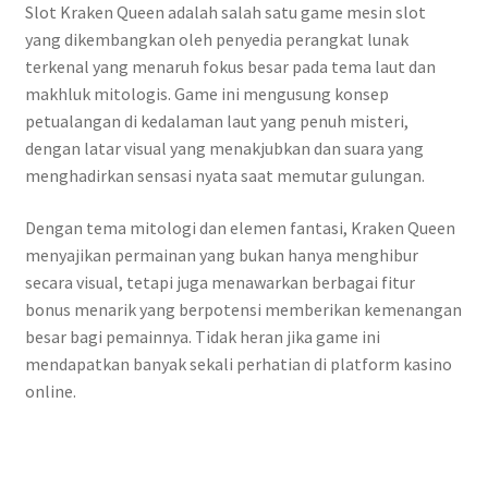
Slot Kraken Queen adalah salah satu game mesin slot
yang dikembangkan oleh penyedia perangkat lunak
terkenal yang menaruh fokus besar pada tema laut dan
makhluk mitologis. Game ini mengusung konsep
petualangan di kedalaman laut yang penuh misteri,
dengan latar visual yang menakjubkan dan suara yang
menghadirkan sensasi nyata saat memutar gulungan.
Dengan tema mitologi dan elemen fantasi, Kraken Queen
menyajikan permainan yang bukan hanya menghibur
secara visual, tetapi juga menawarkan berbagai fitur
bonus menarik yang berpotensi memberikan kemenangan
besar bagi pemainnya. Tidak heran jika game ini
mendapatkan banyak sekali perhatian di platform kasino
online.