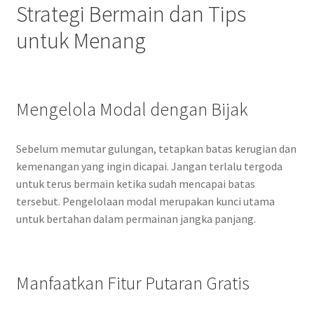
Strategi Bermain dan Tips
untuk Menang
Mengelola Modal dengan Bijak
Sebelum memutar gulungan, tetapkan batas kerugian dan
kemenangan yang ingin dicapai. Jangan terlalu tergoda
untuk terus bermain ketika sudah mencapai batas
tersebut. Pengelolaan modal merupakan kunci utama
untuk bertahan dalam permainan jangka panjang.
Manfaatkan Fitur Putaran Gratis