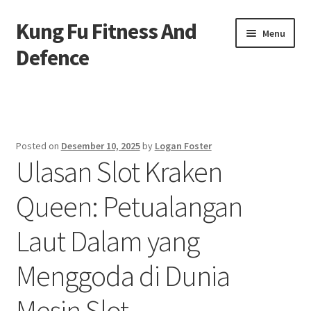
Kung Fu Fitness And
Skip
Skip
Menu
to
to
Defence
navigation
content
Beranda
About us
Posted on
Desember 10, 2025
by
Logan Foster
Ulasan Slot Kraken
Contact us
Queen: Petualangan
Privacy Policy
Laut Dalam yang
Menggoda di Dunia
Mesin Slot