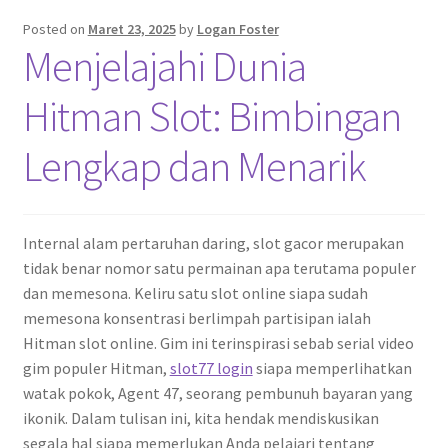
Posted on
Maret 23, 2025
by
Logan Foster
Menjelajahi Dunia
Hitman Slot: Bimbingan
Lengkap dan Menarik
Internal alam pertaruhan daring, slot gacor merupakan
tidak benar nomor satu permainan apa terutama populer
dan memesona. Keliru satu slot online siapa sudah
memesona konsentrasi berlimpah partisipan ialah
Hitman slot online. Gim ini terinspirasi sebab serial video
gim populer Hitman,
slot77 login
siapa memperlihatkan
watak pokok, Agent 47, seorang pembunuh bayaran yang
ikonik. Dalam tulisan ini, kita hendak mendiskusikan
segala hal siapa memerlukan Anda pelajari tentang