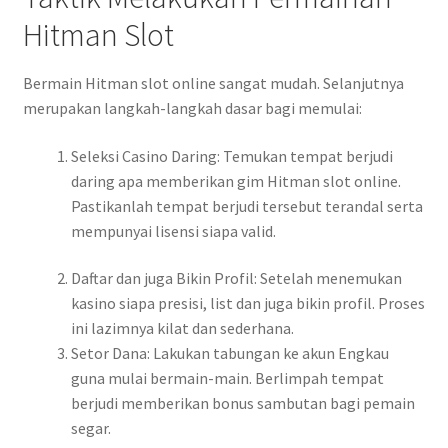
Hitman Slot
Bermain Hitman slot online sangat mudah. Selanjutnya
merupakan langkah-langkah dasar bagi memulai:
Seleksi Casino Daring: Temukan tempat berjudi
daring apa memberikan gim Hitman slot online.
Pastikanlah tempat berjudi tersebut terandal serta
mempunyai lisensi siapa valid.
Daftar dan juga Bikin Profil: Setelah menemukan
kasino siapa presisi, list dan juga bikin profil. Proses
ini lazimnya kilat dan sederhana.
Setor Dana: Lakukan tabungan ke akun Engkau
guna mulai bermain-main. Berlimpah tempat
berjudi memberikan bonus sambutan bagi pemain
segar.