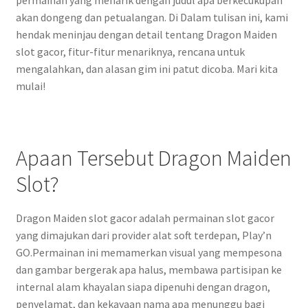
akan dongeng dan petualangan. Di Dalam tulisan ini, kami
hendak meninjau dengan detail tentang Dragon Maiden
slot gacor, fitur-fitur menariknya, rencana untuk
mengalahkan, dan alasan gim ini patut dicoba. Mari kita
mulai!
Apaan Tersebut Dragon Maiden
Slot?
Dragon Maiden slot gacor adalah permainan slot gacor
yang dimajukan dari provider alat soft terdepan, Play’n
GO.Permainan ini memamerkan visual yang mempesona
dan gambar bergerak apa halus, membawa partisipan ke
internal alam khayalan siapa dipenuhi dengan dragon,
penyelamat, dan kekayaan nama apa menunggu bagi