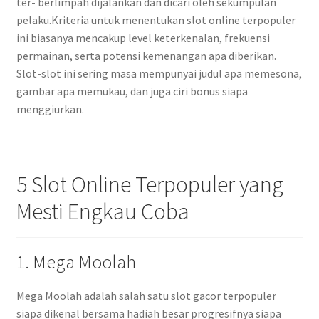
ter- berlimpah dijalankan dan dicari oleh sekumpulan
pelaku.Kriteria untuk menentukan slot online terpopuler
ini biasanya mencakup level keterkenalan, frekuensi
permainan, serta potensi kemenangan apa diberikan.
Slot-slot ini sering masa mempunyai judul apa memesona,
gambar apa memukau, dan juga ciri bonus siapa
menggiurkan.
5 Slot Online Terpopuler yang
Mesti Engkau Coba
1. Mega Moolah
Mega Moolah adalah salah satu slot gacor terpopuler
siapa dikenal bersama hadiah besar progresifnya siapa