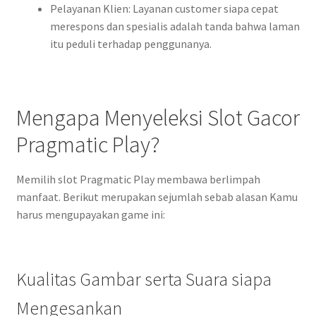
Pelayanan Klien: Layanan customer siapa cepat
merespons dan spesialis adalah tanda bahwa laman
itu peduli terhadap penggunanya.
Mengapa Menyeleksi Slot Gacor
Pragmatic Play?
Memilih slot Pragmatic Play membawa berlimpah
manfaat. Berikut merupakan sejumlah sebab alasan Kamu
harus mengupayakan game ini:
Kualitas Gambar serta Suara siapa
Mengesankan