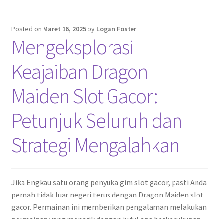
Posted on
Maret 16, 2025
by
Logan Foster
Mengeksplorasi
Keajaiban Dragon
Maiden Slot Gacor:
Petunjuk Seluruh dan
Strategi Mengalahkan
Jika Engkau satu orang penyuka gim slot gacor, pasti Anda
pernah tidak luar negeri terus dengan Dragon Maiden slot
gacor. Permainan ini memberikan pengalaman melakukan
permainan yang menarik dengan judul apa berkecukupan