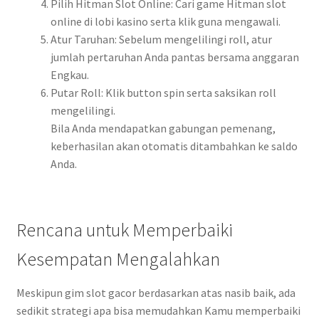
Pilih Hitman Slot Online: Cari game Hitman slot
online di lobi kasino serta klik guna mengawali.
Atur Taruhan: Sebelum mengelilingi roll, atur
jumlah pertaruhan Anda pantas bersama anggaran
Engkau.
Putar Roll: Klik button spin serta saksikan roll
mengelilingi.
Bila Anda mendapatkan gabungan pemenang,
keberhasilan akan otomatis ditambahkan ke saldo
Anda.
Rencana untuk Memperbaiki
Kesempatan Mengalahkan
Meskipun gim slot gacor berdasarkan atas nasib baik, ada
sedikit strategi apa bisa memudahkan Kamu memperbaiki