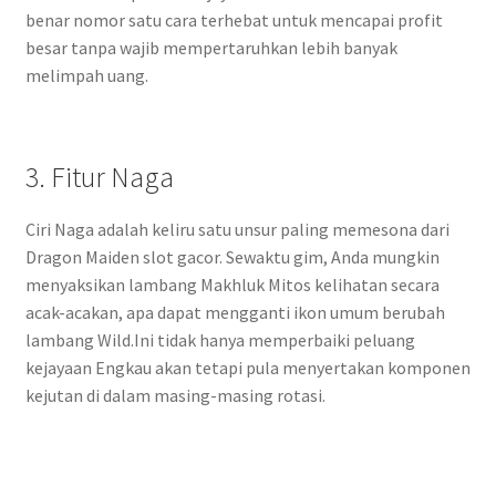
benar nomor satu cara terhebat untuk mencapai profit
besar tanpa wajib mempertaruhkan lebih banyak
melimpah uang.
3. Fitur Naga
Ciri Naga adalah keliru satu unsur paling memesona dari
Dragon Maiden slot gacor. Sewaktu gim, Anda mungkin
menyaksikan lambang Makhluk Mitos kelihatan secara
acak-acakan, apa dapat mengganti ikon umum berubah
lambang Wild.Ini tidak hanya memperbaiki peluang
kejayaan Engkau akan tetapi pula menyertakan komponen
kejutan di dalam masing-masing rotasi.