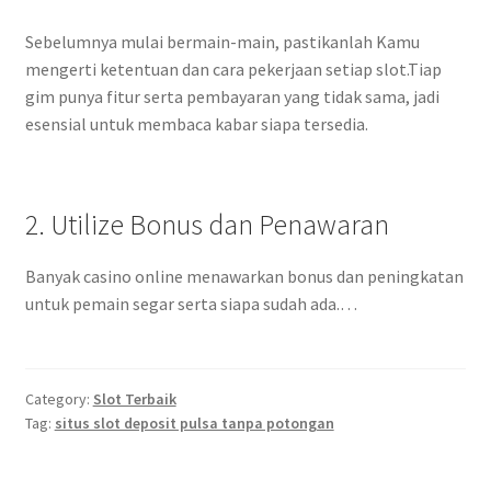
Sebelumnya mulai bermain-main, pastikanlah Kamu
mengerti ketentuan dan cara pekerjaan setiap slot.Tiap
gim punya fitur serta pembayaran yang tidak sama, jadi
esensial untuk membaca kabar siapa tersedia.
2. Utilize Bonus dan Penawaran
Banyak casino online menawarkan bonus dan peningkatan
untuk pemain segar serta siapa sudah ada.…
Category:
Slot Terbaik
Tag:
situs slot deposit pulsa tanpa potongan