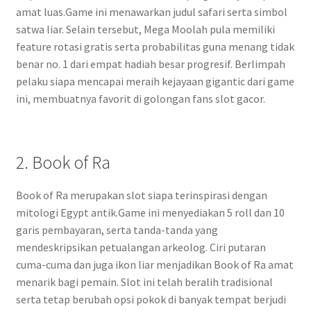
amat luas.Game ini menawarkan judul safari serta simbol
satwa liar. Selain tersebut, Mega Moolah pula memiliki
feature rotasi gratis serta probabilitas guna menang tidak
benar no. 1 dari empat hadiah besar progresif. Berlimpah
pelaku siapa mencapai meraih kejayaan gigantic dari game
ini, membuatnya favorit di golongan fans slot gacor.
2. Book of Ra
Book of Ra merupakan slot siapa terinspirasi dengan
mitologi Egypt antik.Game ini menyediakan 5 roll dan 10
garis pembayaran, serta tanda-tanda yang
mendeskripsikan petualangan arkeolog. Ciri putaran
cuma-cuma dan juga ikon liar menjadikan Book of Ra amat
menarik bagi pemain. Slot ini telah beralih tradisional
serta tetap berubah opsi pokok di banyak tempat berjudi