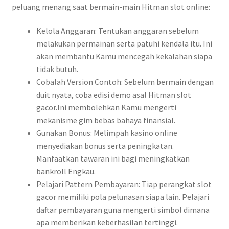
peluang menang saat bermain-main Hitman slot online:
Kelola Anggaran: Tentukan anggaran sebelum
melakukan permainan serta patuhi kendala itu. Ini
akan membantu Kamu mencegah kekalahan siapa
tidak butuh.
Cobalah Version Contoh: Sebelum bermain dengan
duit nyata, coba edisi demo asal Hitman slot
gacor.Ini membolehkan Kamu mengerti
mekanisme gim bebas bahaya finansial.
Gunakan Bonus: Melimpah kasino online
menyediakan bonus serta peningkatan.
Manfaatkan tawaran ini bagi meningkatkan
bankroll Engkau.
Pelajari Pattern Pembayaran: Tiap perangkat slot
gacor memiliki pola pelunasan siapa lain. Pelajari
daftar pembayaran guna mengerti simbol dimana
apa memberikan keberhasilan tertinggi.