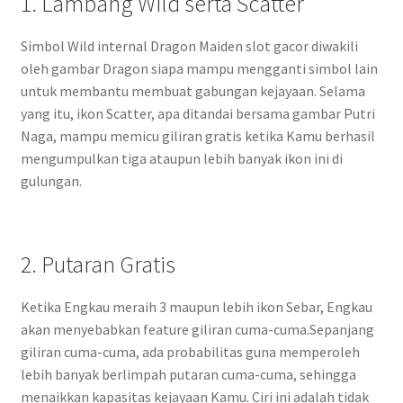
1. Lambang Wild serta Scatter
Simbol Wild internal Dragon Maiden slot gacor diwakili
oleh gambar Dragon siapa mampu mengganti simbol lain
untuk membantu membuat gabungan kejayaan. Selama
yang itu, ikon Scatter, apa ditandai bersama gambar Putri
Naga, mampu memicu giliran gratis ketika Kamu berhasil
mengumpulkan tiga ataupun lebih banyak ikon ini di
gulungan.
2. Putaran Gratis
Ketika Engkau meraih 3 maupun lebih ikon Sebar, Engkau
akan menyebabkan feature giliran cuma-cuma.Sepanjang
giliran cuma-cuma, ada probabilitas guna memperoleh
lebih banyak berlimpah putaran cuma-cuma, sehingga
menaikkan kapasitas kejayaan Kamu. Ciri ini adalah tidak