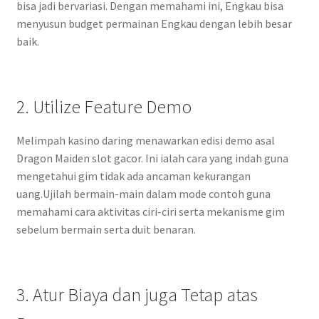
bisa jadi bervariasi. Dengan memahami ini, Engkau bisa
menyusun budget permainan Engkau dengan lebih besar
baik.
2. Utilize Feature Demo
Melimpah kasino daring menawarkan edisi demo asal
Dragon Maiden slot gacor. Ini ialah cara yang indah guna
mengetahui gim tidak ada ancaman kekurangan
uang.Ujilah bermain-main dalam mode contoh guna
memahami cara aktivitas ciri-ciri serta mekanisme gim
sebelum bermain serta duit benaran.
3. Atur Biaya dan juga Tetap atas