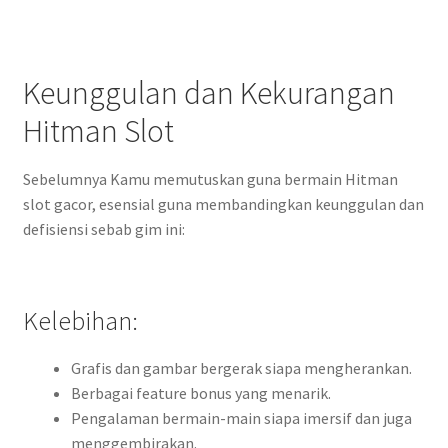
Keunggulan dan Kekurangan
Hitman Slot
Sebelumnya Kamu memutuskan guna bermain Hitman
slot gacor, esensial guna membandingkan keunggulan dan
defisiensi sebab gim ini:
Kelebihan:
Grafis dan gambar bergerak siapa mengherankan.
Berbagai feature bonus yang menarik.
Pengalaman bermain-main siapa imersif dan juga
menggembirakan.