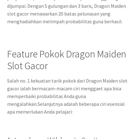
dijumpai. Dengan 5 gulungan dan 3 baris, Dragon Maiden
slot gacor menawarkan 20 batas pelunasan yang
menghadiahkan melimpah probabilitas guna berhasil.
Feature Pokok Dragon Maiden
Slot Gacor
Salah no. 1 kekuatan tarik pokok dari Dragon Maiden slot
gacor ialah bermacam-macam ciri menggaet apa bisa
memperbaiki probabilitas Anda guna
mengalahkan.Selanjutnya adalah beberapa ciri esensial
apa memerlukan Anda pelajari: