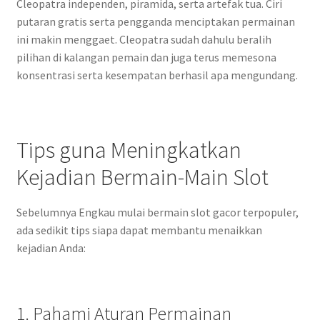
Cleopatra independen, piramida, serta artefak tua. Ciri
putaran gratis serta pengganda menciptakan permainan
ini makin menggaet. Cleopatra sudah dahulu beralih
pilihan di kalangan pemain dan juga terus memesona
konsentrasi serta kesempatan berhasil apa mengundang.
Tips guna Meningkatkan
Kejadian Bermain-Main Slot
Sebelumnya Engkau mulai bermain slot gacor terpopuler,
ada sedikit tips siapa dapat membantu menaikkan
kejadian Anda:
1. Pahami Aturan Permainan