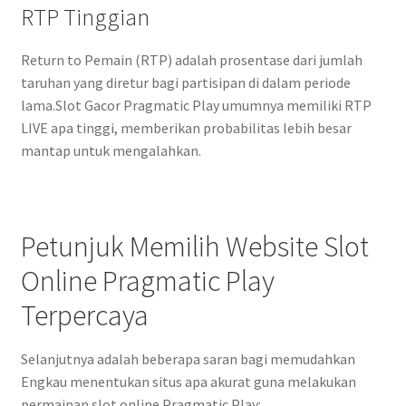
RTP Tinggian
Return to Pemain (RTP) adalah prosentase dari jumlah
taruhan yang diretur bagi partisipan di dalam periode
lama.Slot Gacor Pragmatic Play umumnya memiliki RTP
LIVE apa tinggi, memberikan probabilitas lebih besar
mantap untuk mengalahkan.
Petunjuk Memilih Website Slot
Online Pragmatic Play
Terpercaya
Selanjutnya adalah beberapa saran bagi memudahkan
Engkau menentukan situs apa akurat guna melakukan
permainan slot online Pragmatic Play: