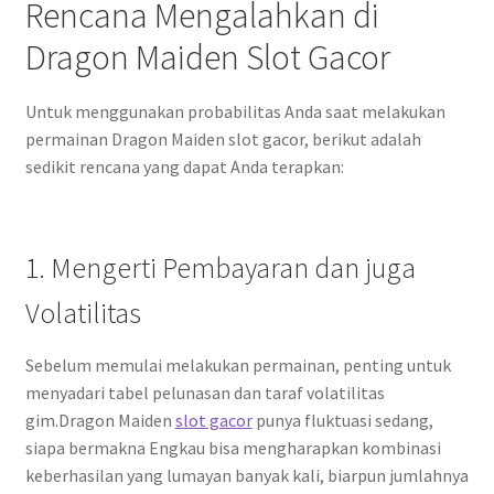
Rencana Mengalahkan di
Dragon Maiden Slot Gacor
Untuk menggunakan probabilitas Anda saat melakukan
permainan Dragon Maiden slot gacor, berikut adalah
sedikit rencana yang dapat Anda terapkan:
1. Mengerti Pembayaran dan juga
Volatilitas
Sebelum memulai melakukan permainan, penting untuk
menyadari tabel pelunasan dan taraf volatilitas
gim.Dragon Maiden
slot gacor
punya fluktuasi sedang,
siapa bermakna Engkau bisa mengharapkan kombinasi
keberhasilan yang lumayan banyak kali, biarpun jumlahnya