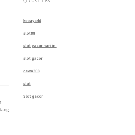
kebaya4d
slot88
slot gacor hari ini
slot gacor
dewa303
slot
Slot gacor
n
edang