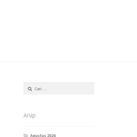
Cari
untuk:
Arsip
Agustus 2026