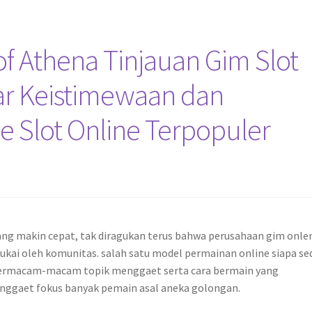
 Athena Tinjauan Gim Slot
r Keistimewaan dan
 Slot Online Terpopuler
ng makin cepat, tak diragukan terus bahwa perusahaan gim onle
isukai oleh komunitas. salah satu model permainan online siapa s
ta bermacam-macam topik menggaet serta cara bermain yang
ggaet fokus banyak pemain asal aneka golongan.