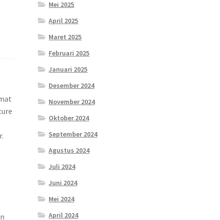
Mei 2025
April 2025
Maret 2025
Februari 2025
Januari 2025
Desember 2024
amat
November 2024
ture
Oktober 2024
September 2024
r.
Agustus 2024
Juli 2024
Juni 2024
Mei 2024
April 2024
an