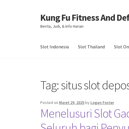
Kung Fu Fitness And De
Skip
Skip
to
to
Berita, Judi, & Info Harian
navigation
content
Slot Indonesia
Slot Thailand
Slot On
Beranda
About us
Contact us
Privacy Policy
Tag:
situs slot dep
Posted on
Maret 29, 2025
by
Logan Foster
Menelusuri Slot Ga
Seluruh bagi Penyu