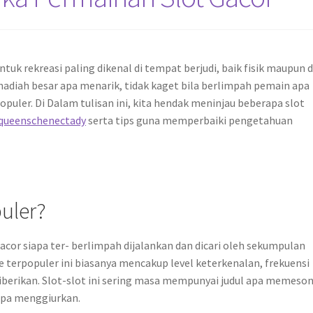
tuk rekreasi paling dikenal di tempat berjudi, baik fisik maupun d
a hadiah besar apa menarik, tidak kaget bila berlimpah pemain apa
opuler. Di Dalam tulisan ini, kita hendak meninjau beberapa slot
queenschenectady
serta tips guna memperbaiki pengetahuan
puler?
acor siapa ter- berlimpah dijalankan dan dicari oleh sekumpulan
e terpopuler ini biasanya mencakup level keterkenalan, frekuensi
berikan. Slot-slot ini sering masa mempunyai judul apa memeson
apa menggiurkan.