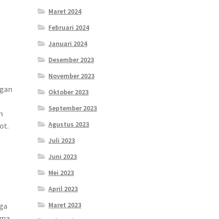
Maret 2024
Februari 2024
Januari 2024
Desember 2023
November 2023
ngan
Oktober 2023
September 2023
n
Agustus 2023
ot.
Juli 2023
Juni 2023
Mei 2023
April 2023
Maret 2023
uga
ama