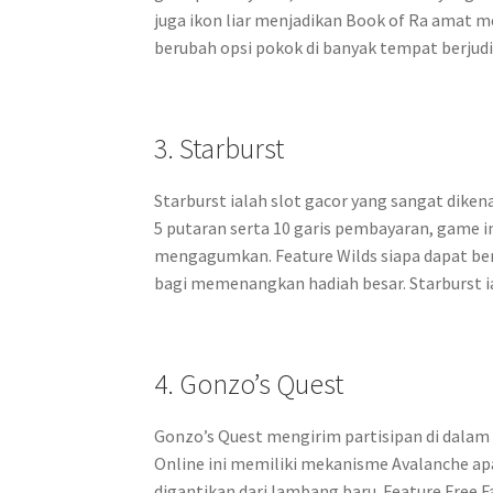
juga ikon liar menjadikan Book of Ra amat men
berubah opsi pokok di banyak tempat berjudi
3. Starburst
Starburst ialah slot gacor yang sangat dik
5 putaran serta 10 garis pembayaran, game 
mengagumkan. Feature Wilds siapa dapat b
bagi memenangkan hadiah besar. Starburst ial
4. Gonzo’s Quest
Gonzo’s Quest mengirim partisipan di dalam
Online ini memiliki mekanisme Avalanche apa
digantikan dari lambang baru. Feature Fre