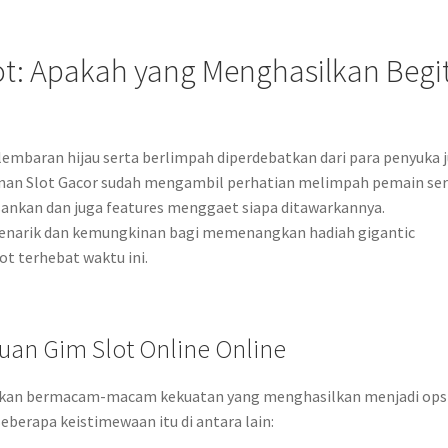
t: Apakah yang Menghasilkan Begi
lembaran hijau serta berlimpah diperdebatkan dari para penyuka j
inan Slot Gacor sudah mengambil perhatian melimpah pemain se
ankan dan juga features menggaet siapa ditawarkannya.
narik dan kemungkinan bagi memenangkan hadiah gigantic
t terhebat waktu ini.
uan Gim Slot Online Online
akan bermacam-macam kekuatan yang menghasilkan menjadi ops
Beberapa keistimewaan itu di antara lain: