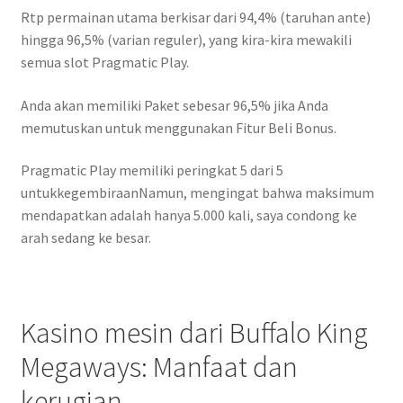
Rtp permainan utama berkisar dari 94,4% (taruhan ante)
hingga 96,5% (varian reguler), yang kira-kira mewakili
semua slot Pragmatic Play.
Anda akan memiliki Paket sebesar 96,5% jika Anda
memutuskan untuk menggunakan Fitur Beli Bonus.
Pragmatic Play memiliki peringkat 5 dari 5
untukkegembiraanNamun, mengingat bahwa maksimum
mendapatkan adalah hanya 5.000 kali, saya condong ke
arah sedang ke besar.
Kasino mesin dari Buffalo King
Megaways: Manfaat dan
kerugian