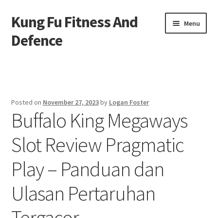
Kung Fu Fitness And
Skip
Skip
Menu
to
to
Defence
navigation
content
Beranda
About us
Posted on
November 27, 2023
by
Logan Foster
Buffalo King Megaways
Contact us
Slot Review Pragmatic
Privacy Policy
Play – Panduan dan
Ulasan Pertaruhan
Tergacor