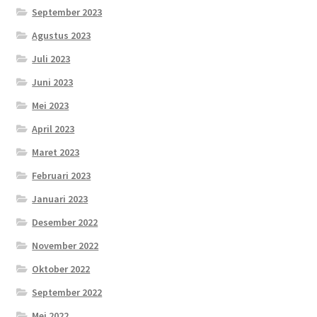
September 2023
Agustus 2023
Juli 2023
Juni 2023
Mei 2023
April 2023
Maret 2023
Februari 2023
Januari 2023
Desember 2022
November 2022
Oktober 2022
September 2022
Mei 2022