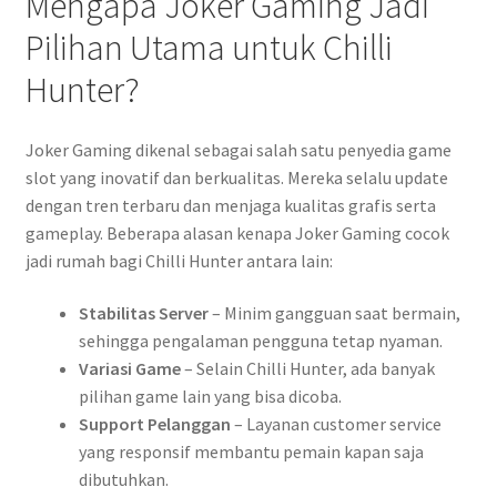
Mengapa Joker Gaming Jadi
Pilihan Utama untuk Chilli
Hunter?
Joker Gaming dikenal sebagai salah satu penyedia game
slot yang inovatif dan berkualitas. Mereka selalu update
dengan tren terbaru dan menjaga kualitas grafis serta
gameplay. Beberapa alasan kenapa Joker Gaming cocok
jadi rumah bagi Chilli Hunter antara lain:
Stabilitas Server
– Minim gangguan saat bermain,
sehingga pengalaman pengguna tetap nyaman.
Variasi Game
– Selain Chilli Hunter, ada banyak
pilihan game lain yang bisa dicoba.
Support Pelanggan
– Layanan customer service
yang responsif membantu pemain kapan saja
dibutuhkan.