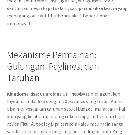
megah. Sound effect-nya juga top, dari gemericik air,
dentuman mesin kapal selam, sampai musik orkestra yang
menegangkan saat fitur bonus aktif. Benar-benar
immersive!
Mekanisme Permainan:
Gulungan, Paylines, dan
Taruhan
Kingdoms Rise: Guardians Of The Abyss
menggunakan
layout standar 5×3 dengan 20 paylines yang tetap. Kamu
bisa menyesuaikan taruhan sesuai budget, mulai dari nilai
koin yang kecil sampai yang cukup tinggi untuk para high
roller. Fitur Autoplay juga tersedia kalau mau main santai
sambil nonton siaran langsung pertandingan bola. Yang