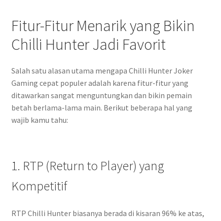
Fitur-Fitur Menarik yang Bikin
Chilli Hunter Jadi Favorit
Salah satu alasan utama mengapa Chilli Hunter Joker
Gaming cepat populer adalah karena fitur-fitur yang
ditawarkan sangat menguntungkan dan bikin pemain
betah berlama-lama main. Berikut beberapa hal yang
wajib kamu tahu:
1. RTP (Return to Player) yang
Kompetitif
RTP Chilli Hunter biasanya berada di kisaran 96% ke atas,