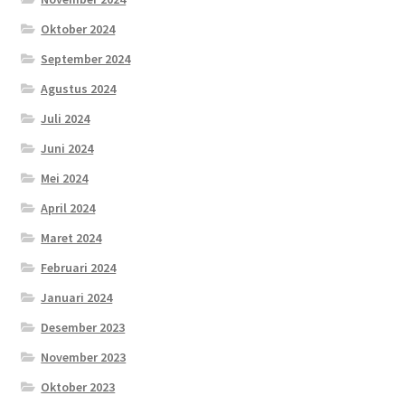
Oktober 2024
September 2024
Agustus 2024
Juli 2024
Juni 2024
Mei 2024
April 2024
Maret 2024
Februari 2024
Januari 2024
Desember 2023
November 2023
Oktober 2023