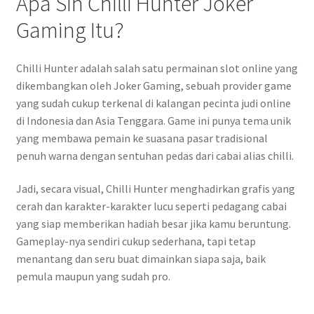
Apa Sih Chilli Hunter Joker
Gaming Itu?
Chilli Hunter adalah salah satu permainan slot online yang
dikembangkan oleh Joker Gaming, sebuah provider game
yang sudah cukup terkenal di kalangan pecinta judi online
di Indonesia dan Asia Tenggara. Game ini punya tema unik
yang membawa pemain ke suasana pasar tradisional
penuh warna dengan sentuhan pedas dari cabai alias chilli.
Jadi, secara visual, Chilli Hunter menghadirkan grafis yang
cerah dan karakter-karakter lucu seperti pedagang cabai
yang siap memberikan hadiah besar jika kamu beruntung.
Gameplay-nya sendiri cukup sederhana, tapi tetap
menantang dan seru buat dimainkan siapa saja, baik
pemula maupun yang sudah pro.