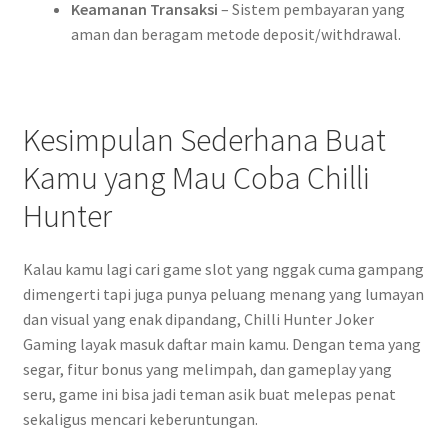
Keamanan Transaksi
– Sistem pembayaran yang
aman dan beragam metode deposit/withdrawal.
Kesimpulan Sederhana Buat
Kamu yang Mau Coba Chilli
Hunter
Kalau kamu lagi cari game slot yang nggak cuma gampang
dimengerti tapi juga punya peluang menang yang lumayan
dan visual yang enak dipandang, Chilli Hunter Joker
Gaming layak masuk daftar main kamu. Dengan tema yang
segar, fitur bonus yang melimpah, dan gameplay yang
seru, game ini bisa jadi teman asik buat melepas penat
sekaligus mencari keberuntungan.