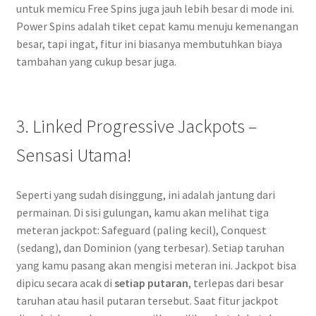
untuk memicu Free Spins juga jauh lebih besar di mode ini.
Power Spins adalah tiket cepat kamu menuju kemenangan
besar, tapi ingat, fitur ini biasanya membutuhkan biaya
tambahan yang cukup besar juga.
3. Linked Progressive Jackpots –
Sensasi Utama!
Seperti yang sudah disinggung, ini adalah jantung dari
permainan. Di sisi gulungan, kamu akan melihat tiga
meteran jackpot: Safeguard (paling kecil), Conquest
(sedang), dan Dominion (yang terbesar). Setiap taruhan
yang kamu pasang akan mengisi meteran ini. Jackpot bisa
dipicu secara acak di
setiap putaran
, terlepas dari besar
taruhan atau hasil putaran tersebut. Saat fitur jackpot