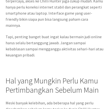
terpercaya, akses ke Chilli Hunter juga cukup mudah. Kamu
hanya perlu koneksi internet stabil dan perangkat seperti
smartphone atau laptop. Interface game yang user-
friendly bikin siapa pun bisa langsung paham cara
mainnya.
Tapi, penting banget buat ingat kalau bermain judi online
harus selalu bertanggung jawab. Jangan sampai
kebablasan sampai mengganggu aktivitas sehari-hari atau
keuangan pribadi.
Hal yang Mungkin Perlu Kamu
Pertimbangkan Sebelum Main
Meski banyak kelebihan, ada beberapa hal yang perlu