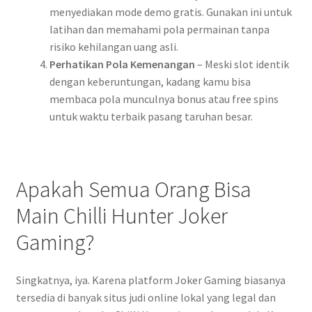
menyediakan mode demo gratis. Gunakan ini untuk
latihan dan memahami pola permainan tanpa
risiko kehilangan uang asli.
Perhatikan Pola Kemenangan
– Meski slot identik
dengan keberuntungan, kadang kamu bisa
membaca pola munculnya bonus atau free spins
untuk waktu terbaik pasang taruhan besar.
Apakah Semua Orang Bisa
Main Chilli Hunter Joker
Gaming?
Singkatnya, iya. Karena platform Joker Gaming biasanya
tersedia di banyak situs judi online lokal yang legal dan