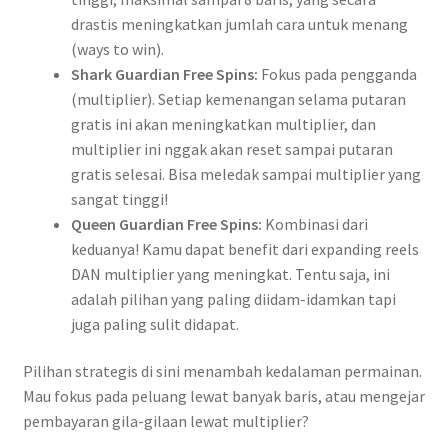
drastis meningkatkan jumlah cara untuk menang
(ways to win).
Shark Guardian Free Spins:
Fokus pada pengganda
(multiplier). Setiap kemenangan selama putaran
gratis ini akan meningkatkan multiplier, dan
multiplier ini nggak akan reset sampai putaran
gratis selesai. Bisa meledak sampai multiplier yang
sangat tinggi!
Queen Guardian Free Spins:
Kombinasi dari
keduanya! Kamu dapat benefit dari expanding reels
DAN multiplier yang meningkat. Tentu saja, ini
adalah pilihan yang paling diidam-idamkan tapi
juga paling sulit didapat.
Pilihan strategis di sini menambah kedalaman permainan.
Mau fokus pada peluang lewat banyak baris, atau mengejar
pembayaran gila-gilaan lewat multiplier?