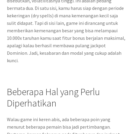
disebutkan, volatilitasnya tinggi. Ini adalah pedang
bermata dua. Di satu sisi, kamu harus siap dengan periode
kekeringan (dry spells) di mana kemenangan kecil saja
sulit didapat. Tapi di sisi lain, game ini dirancang untuk
memberikan kemenangan besar yang bisa melampaui
10.000x taruhan kamu saat fitur bonus berjalan maksimal,
apalagi kalau berhasil membawa pulang jackpot
Dominion. Jadi, kesabaran dan modal yang cukup adalah
kunci.
Beberapa Hal yang Perlu
Diperhatikan
Walau game ini keren abis, ada beberapa poin yang
menurut beberapa pemain bisa jadi pertimbangan.