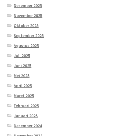
Desember 2025
November 2025
Oktober 2025
September 2025
Agustus 2025
Juli 2025
Juni 2025
Mei 2025
April 2025
Maret 2025
Februari 2025
Januari 2025
Desember 2024
November 2024