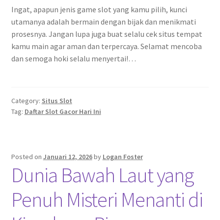
Ingat, apapun jenis game slot yang kamu pilih, kunci
utamanya adalah bermain dengan bijak dan menikmati
prosesnya. Jangan lupa juga buat selalu cek situs tempat
kamu main agar aman dan terpercaya. Selamat mencoba
dan semoga hoki selalu menyertai!…
Category:
Situs Slot
Tag:
Daftar Slot Gacor Hari Ini
Posted on
Januari 12, 2026
by
Logan Foster
Dunia Bawah Laut yang
Penuh Misteri Menanti di