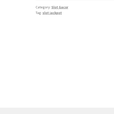
Category:
Slot Gacor
Tag:
slot jackpot