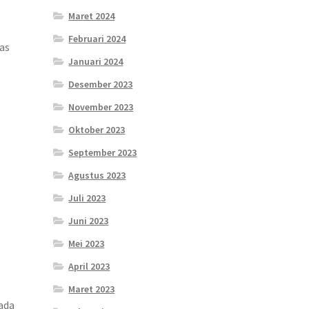
Maret 2024
Februari 2024
as
Januari 2024
Desember 2023
November 2023
Oktober 2023
September 2023
Agustus 2023
Juli 2023
Juni 2023
Mei 2023
April 2023
Maret 2023
ada