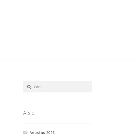
Cari
untuk:
Arsip
Agustus 2026