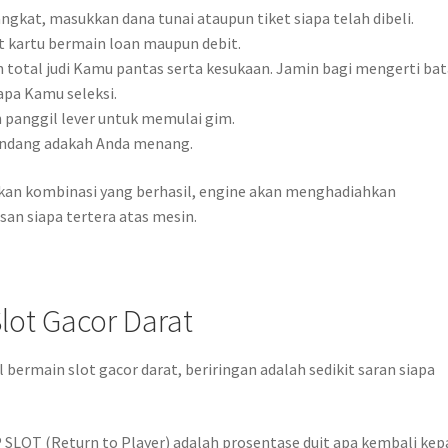
gkat, masukkan dana tunai ataupun tiket siapa telah dibeli.
 kartu bermain loan maupun debit.
total judi Kamu pantas serta kesukaan. Jamin bagi mengerti bat
apa Kamu seleksi.
n panggil lever untuk memulai gim.
andang adakah Anda menang.
kan kombinasi yang berhasil, engine akan menghadiahkan
san siapa tertera atas mesin.
lot Gacor Darat
rmain slot gacor darat, beriringan adalah sedikit saran siapa
 SLOT (Return to Player) adalah prosentase duit apa kembali kep