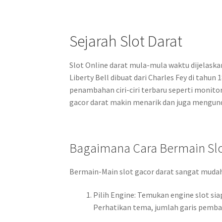
Sejarah Slot Darat
Slot Online darat mula-mula waktu dijelaska
Liberty Bell dibuat dari Charles Fey di tahun
penambahan ciri-ciri terbaru seperti monitor
gacor darat makin menarik dan juga mengun
Bagaimana Cara Bermain Slo
Bermain-Main slot gacor darat sangat mudah
Pilih Engine: Temukan engine slot s
Perhatikan tema, jumlah garis pembay