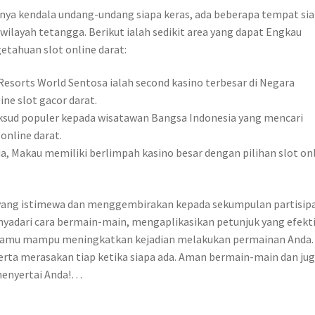
nya kendala undang-undang siapa keras, ada beberapa tempat si
 wilayah tetangga. Berikut ialah sedikit area yang dapat Engkau
etahuan slot online darat:
Resorts World Sentosa ialah second kasino terbesar di Negara
ne slot gacor darat.
aksud populer kepada wisatawan Bangsa Indonesia yang mencari
online darat.
ia, Makau memiliki berlimpah kasino besar dengan pilihan slot on
yang istimewa dan menggembirakan kepada sekumpulan partisip
yadari cara bermain-main, mengaplikasikan petunjuk yang efekti
 Kamu mampu meningkatkan kejadian melakukan permainan Anda.
erta merasakan tiap ketika siapa ada. Aman bermain-main dan ju
menyertai Anda!…