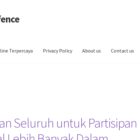
fence
line Terpercaya
Privacy Policy
About us
Contact us
gan Seluruh untuk Partisipan
l Lebih Banyak Dalam