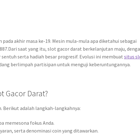
n pada akhir masa ke-19. Mesin mula-mula apa diketahui sebagai
 1887.Dari saat yang itu, slot gacor darat berkelanjutan maju, deng
 sentuh serta hadiah besar progresif. Evolusi ini membuat
situs s
dang berlimpah partisipan untuk menguji keberuntungannya.
t Gacor Darat?
. Berikut adalah langkah-langkahnya:
iapa memesona fokus Anda.
aran, serta denominasi coin yang ditawarkan.