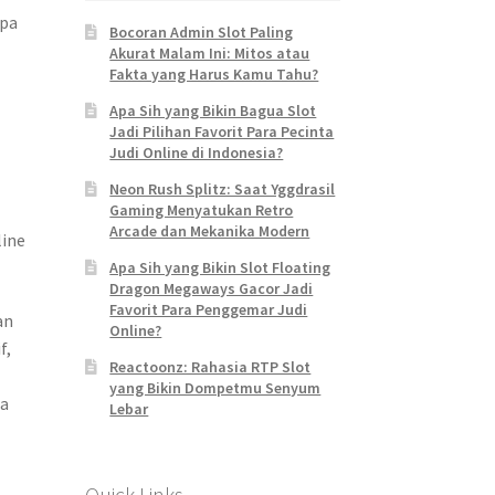
apa
Bocoran Admin Slot Paling
Akurat Malam Ini: Mitos atau
Fakta yang Harus Kamu Tahu?
Apa Sih yang Bikin Bagua Slot
Jadi Pilihan Favorit Para Pecinta
Judi Online di Indonesia?
Neon Rush Splitz: Saat Yggdrasil
Gaming Menyatukan Retro
Arcade dan Mekanika Modern
line
Apa Sih yang Bikin Slot Floating
Dragon Megaways Gacor Jadi
Favorit Para Penggemar Judi
an
Online?
f,
Reactoonz: Rahasia RTP Slot
yang Bikin Dompetmu Senyum
ga
Lebar
Quick Links