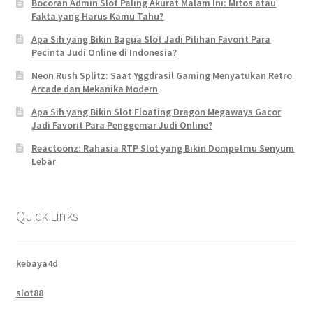
Bocoran Admin Slot Paling Akurat Malam Ini: Mitos atau
Fakta yang Harus Kamu Tahu?
Apa Sih yang Bikin Bagua Slot Jadi Pilihan Favorit Para
Pecinta Judi Online di Indonesia?
Neon Rush Splitz: Saat Yggdrasil Gaming Menyatukan Retro
Arcade dan Mekanika Modern
Apa Sih yang Bikin Slot Floating Dragon Megaways Gacor
Jadi Favorit Para Penggemar Judi Online?
Reactoonz: Rahasia RTP Slot yang Bikin Dompetmu Senyum
Lebar
Quick Links
kebaya4d
slot88