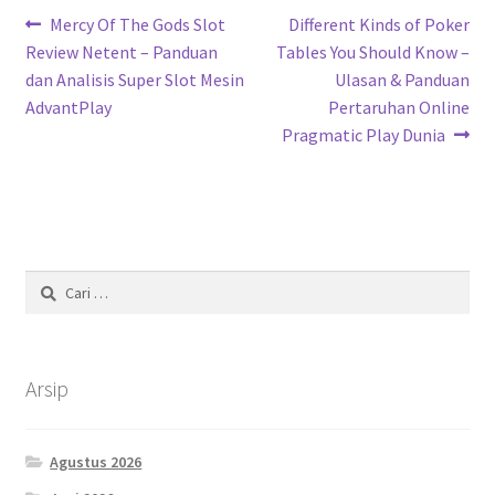
Navigasi
Previous
Next
Mercy Of The Gods Slot
Different Kinds of Poker
post:
post:
Review Netent – Panduan
Tables You Should Know –
pos
dan Analisis Super Slot Mesin
Ulasan & Panduan
AdvantPlay
Pertaruhan Online
Pragmatic Play Dunia
Cari
untuk:
Arsip
Agustus 2026