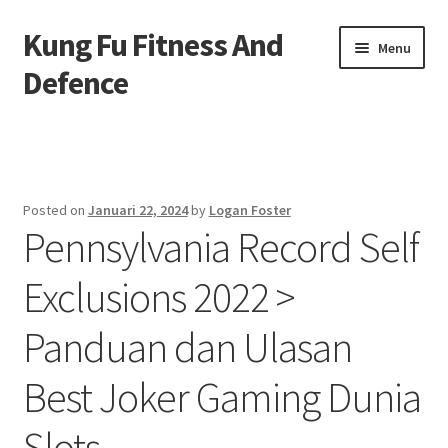
Kung Fu Fitness And
Skip
Skip
Menu
to
to
Defence
navigation
content
Beranda
About us
Posted on
Januari 22, 2024
by
Logan Foster
Pennsylvania Record Self
Contact us
Exclusions 2022 >
Privacy Policy
Panduan dan Ulasan
Best Joker Gaming Dunia
Slots