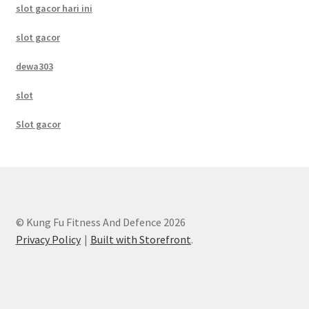
slot gacor hari ini
slot gacor
dewa303
slot
Slot gacor
© Kung Fu Fitness And Defence 2026
Privacy Policy
Built with Storefront
.