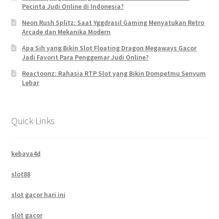
Pecinta Judi Online di Indonesia?
Neon Rush Splitz: Saat Yggdrasil Gaming Menyatukan Retro
Arcade dan Mekanika Modern
Apa Sih yang Bikin Slot Floating Dragon Megaways Gacor
Jadi Favorit Para Penggemar Judi Online?
Reactoonz: Rahasia RTP Slot yang Bikin Dompetmu Senyum
Lebar
Quick Links
kebaya4d
slot88
slot gacor hari ini
slot gacor