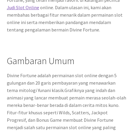
Fortune, yang telah menjadi favorit di kalangan pecinta
Judi Slot Online
online. Dalam ulasan ini, kami akan
membahas berbagai fitur menarik dalam permainan slot
online ini serta memberikan pandangan mendalam
tentang pengalaman bermain Divine Fortune.
Gambaran Umum
Divine Fortune adalah permainan slot online dengan 5
gulungan dan 20 garis pembayaran yang menawarkan
tema mitologi Yunani klasik.Grafiknya yang indah dan
animasi yang lancar membuat pemain merasa seolah-olah
mereka benar-benar berada di dalam cerita mitos kuno.
Fitur-fitur khusus seperti Wilds, Scatters, Jackpot
Progresif, dan Bonus Game membuat Divine Fortune
menjadi salah satu permainan slot online yang paling