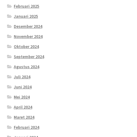
Februari 2025
Januari 2025
Desember 2024
November 2024
Oktober 2024
September 2024
Agustus 2024
Juli 2024
Juni 2024
Mei 2024
April 2024
Maret 2024
Februari 2024