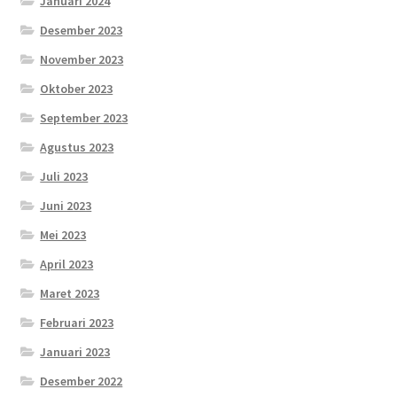
Januari 2024
Desember 2023
November 2023
Oktober 2023
September 2023
Agustus 2023
Juli 2023
Juni 2023
Mei 2023
April 2023
Maret 2023
Februari 2023
Januari 2023
Desember 2022