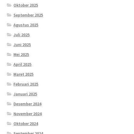
Oktober 2025
September 2025
Agustus 2025
Juli 2025
Juni 2025
Mei 2025
April 2025
Maret 2025
Februari 2025
Januari 2025
Desember 2024
November 2024
Oktober 2024
September 2024