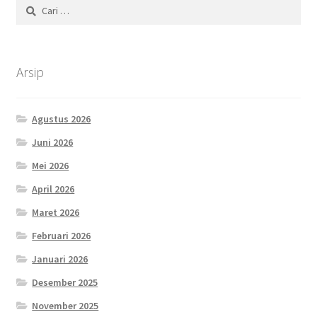
Cari
untuk:
Arsip
Agustus 2026
Juni 2026
Mei 2026
April 2026
Maret 2026
Februari 2026
Januari 2026
Desember 2025
November 2025