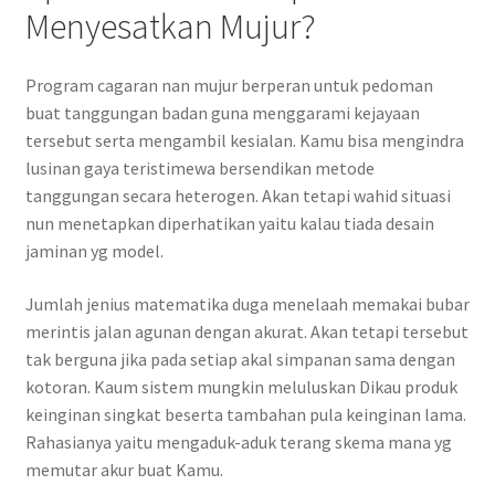
Menyesatkan Mujur?
Program cagaran nan mujur berperan untuk pedoman
buat tanggungan badan guna menggarami kejayaan
tersebut serta mengambil kesialan. Kamu bisa mengindra
lusinan gaya teristimewa bersendikan metode
tanggungan secara heterogen. Akan tetapi wahid situasi
nun menetapkan diperhatikan yaitu kalau tiada desain
jaminan yg model.
Jumlah jenius matematika duga menelaah memakai bubar
merintis jalan agunan dengan akurat. Akan tetapi tersebut
tak berguna jika pada setiap akal simpanan sama dengan
kotoran. Kaum sistem mungkin meluluskan Dikau produk
keinginan singkat beserta tambahan pula keinginan lama.
Rahasianya yaitu mengaduk-aduk terang skema mana yg
memutar akur buat Kamu.