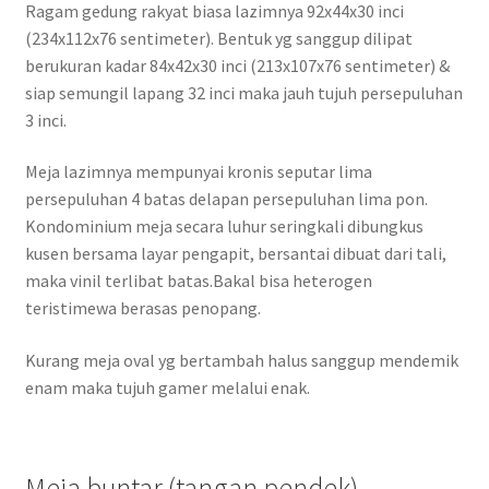
Ragam gedung rakyat biasa lazimnya 92x44x30 inci
(234x112x76 sentimeter). Bentuk yg sanggup dilipat
berukuran kadar 84x42x30 inci (213x107x76 sentimeter) &
siap semungil lapang 32 inci maka jauh tujuh persepuluhan
3 inci.
Meja lazimnya mempunyai kronis seputar lima
persepuluhan 4 batas delapan persepuluhan lima pon.
Kondominium meja secara luhur seringkali dibungkus
kusen bersama layar pengapit, bersantai dibuat dari tali,
maka vinil terlibat batas.Bakal bisa heterogen
teristimewa berasas penopang.
Kurang meja oval yg bertambah halus sanggup mendemik
enam maka tujuh gamer melalui enak.
Meja buntar (tangan pendek)