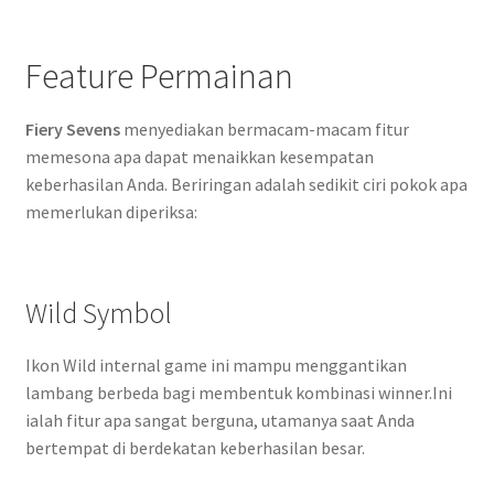
Feature Permainan
Fiery Sevens
menyediakan bermacam-macam fitur
memesona apa dapat menaikkan kesempatan
keberhasilan Anda. Beriringan adalah sedikit ciri pokok apa
memerlukan diperiksa:
Wild Symbol
Ikon Wild internal game ini mampu menggantikan
lambang berbeda bagi membentuk kombinasi winner.Ini
ialah fitur apa sangat berguna, utamanya saat Anda
bertempat di berdekatan keberhasilan besar.