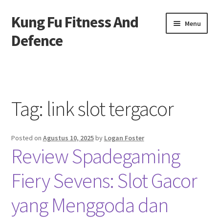
Kung Fu Fitness And
Skip
Skip
Menu
to
to
Defence
navigation
content
Beranda
About us
Tag:
link slot tergacor
Contact us
Posted on
Agustus 10, 2025
by
Logan Foster
Privacy Policy
Review Spadegaming
Fiery Sevens: Slot Gacor
yang Menggoda dan