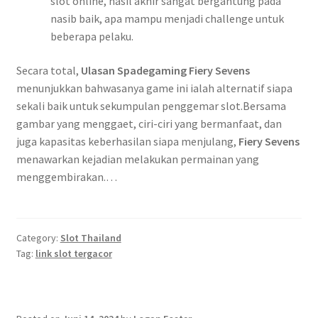
slot online, hasil akhir sangat bergantung pada
nasib baik, apa mampu menjadi challenge untuk
beberapa pelaku.
Secara total,
Ulasan Spadegaming Fiery Sevens
menunjukkan bahwasanya game ini ialah alternatif siapa
sekali baik untuk sekumpulan penggemar slot.Bersama
gambar yang menggaet, ciri-ciri yang bermanfaat, dan
juga kapasitas keberhasilan siapa menjulang,
Fiery Sevens
menawarkan kejadian melakukan permainan yang
menggembirakan.…
Category:
Slot Thailand
Tag:
link slot tergacor