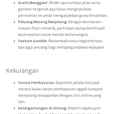
Grafis Menggaet:
Model apa terlihat jelas serta
gambar bergerak apa halus menghasilkan
permainan ini amat mengasyikkan guna dimainkan.
Peluang Menang Menjulang:
Dengan bermacam-
macam fitur menarik, partisipan punya berlimpah
kesempatan untuk meraih kemenangan.
Feature Gamble:
Menambah unsur kegembiraan
dan juga peluang bagi melipatgandakan kejayaan.
Kekurangan
Variasi Pembayaran:
Sejumlah pelaku bisa jadi
merasa kalau varian pembayaran nggak lumayan
menjulang disejajarkan dengan slot online yang
lain.
Ketergantungan di Untung:
Seperti segala gim