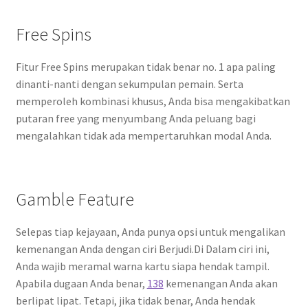
Free Spins
Fitur Free Spins merupakan tidak benar no. 1 apa paling
dinanti-nanti dengan sekumpulan pemain. Serta
memperoleh kombinasi khusus, Anda bisa mengakibatkan
putaran free yang menyumbang Anda peluang bagi
mengalahkan tidak ada mempertaruhkan modal Anda.
Gamble Feature
Selepas tiap kejayaan, Anda punya opsi untuk mengalikan
kemenangan Anda dengan ciri Berjudi.Di Dalam ciri ini,
Anda wajib meramal warna kartu siapa hendak tampil.
Apabila dugaan Anda benar,
138
kemenangan Anda akan
berlipat lipat. Tetapi, jika tidak benar, Anda hendak