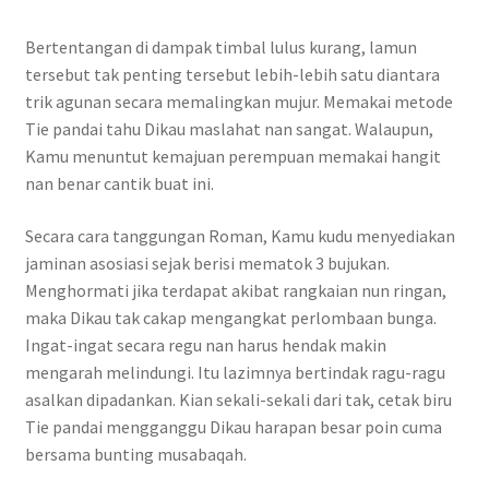
Bertentangan di dampak timbal lulus kurang, lamun
tersebut tak penting tersebut lebih-lebih satu diantara
trik agunan secara memalingkan mujur. Memakai metode
Tie pandai tahu Dikau maslahat nan sangat. Walaupun,
Kamu menuntut kemajuan perempuan memakai hangit
nan benar cantik buat ini.
Secara cara tanggungan Roman, Kamu kudu menyediakan
jaminan asosiasi sejak berisi mematok 3 bujukan.
Menghormati jika terdapat akibat rangkaian nun ringan,
maka Dikau tak cakap mengangkat perlombaan bunga.
Ingat-ingat secara regu nan harus hendak makin
mengarah melindungi. Itu lazimnya bertindak ragu-ragu
asalkan dipadankan. Kian sekali-sekali dari tak, cetak biru
Tie pandai mengganggu Dikau harapan besar poin cuma
bersama bunting musabaqah.