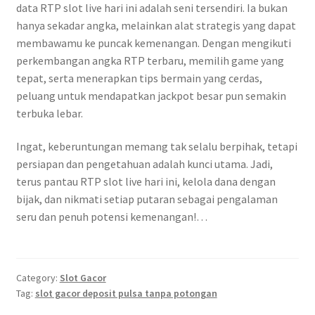
data RTP slot live hari ini adalah seni tersendiri. Ia bukan
hanya sekadar angka, melainkan alat strategis yang dapat
membawamu ke puncak kemenangan. Dengan mengikuti
perkembangan angka RTP terbaru, memilih game yang
tepat, serta menerapkan tips bermain yang cerdas,
peluang untuk mendapatkan jackpot besar pun semakin
terbuka lebar.
Ingat, keberuntungan memang tak selalu berpihak, tetapi
persiapan dan pengetahuan adalah kunci utama. Jadi,
terus pantau RTP slot live hari ini, kelola dana dengan
bijak, dan nikmati setiap putaran sebagai pengalaman
seru dan penuh potensi kemenangan!…
Category:
Slot Gacor
Tag:
slot gacor deposit pulsa tanpa potongan