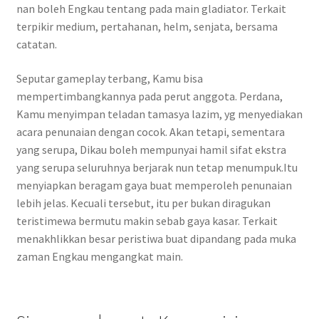
nan boleh Engkau tentang pada main gladiator. Terkait
terpikir medium, pertahanan, helm, senjata, bersama
catatan.
Seputar gameplay terbang, Kamu bisa
mempertimbangkannya pada perut anggota. Perdana,
Kamu menyimpan teladan tamasya lazim, yg menyediakan
acara penunaian dengan cocok. Akan tetapi, sementara
yang serupa, Dikau boleh mempunyai hamil sifat ekstra
yang serupa seluruhnya berjarak nun tetap menumpuk.Itu
menyiapkan beragam gaya buat memperoleh penunaian
lebih jelas. Kecuali tersebut, itu per bukan diragukan
teristimewa bermutu makin sebab gaya kasar. Terkait
menakhlikkan besar peristiwa buat dipandang pada muka
zaman Engkau mengangkat main.