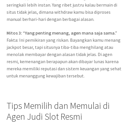
seringkali lebih instan. Yang ribet justru kalau bermain di
situs tidak jelas, dimana withdraw kamu bisa diproses
manual berhari-hari dengan berbagai alasan.
Mitos 3: “Yang penting menang, agen mana saja sama.”
Fakta: Ini pemikiran yang riskan. Bayangkan kamu menang
jackpot besar, tapi situsnya tiba-tiba menghilang atau
menolak membayar dengan alasan tidak jelas. Di agen
resmi, kemenangan berapapun akan dibayar lunas karena
mereka memiliki reputasi dan sistem keuangan yang sehat
untuk menanggung kewajiban tersebut.
Tips Memilih dan Memulai di
Agen Judi Slot Resmi