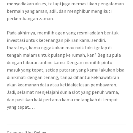
menyediakan akses, tetapi juga memastikan pengalaman
bermain yang aman, adil, dan menghibur mengikuti
perkembangan zaman.
Pada akhirnya, memilih agen yang resmi adalah bentuk
investasi untuk ketenangan pikiran kamu sendiri.
Ibaratnya, kamu nggak akan mau naik taksi gelap di
tengah malam untuk pulang ke rumah, kan? Begitu pula
dengan hiburan online kamu. Dengan memilih pintu
masuk yang tepat, setiap putaran yang kamu lakukan bisa
dinikmati dengan tenang, tanpa dihantui kekhawatiran
akan keamanan data atau ketidakjelasan pembayaran.
Jadi, selamat menjelajahi dunia slot yang penuh warna,
dan pastikan kaki pertama kamu melangkah di tempat
yang tepat.…
Category:
Slot Online