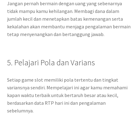
Jangan pernah bermain dengan uang yang sebenarnya
tidak mampu kamu kehilangan. Membagi dana dalam
jumlah kecil dan menetapkan batas kemenangan serta
kekalahan akan membantu menjaga pengalaman bermain
tetap menyenangkan dan bertanggung jawab.
5. Pelajari Pola dan Varians
Setiap game slot memiliki pola tertentu dan tingkat
variansnya sendiri. Mempelajari ini agar kamu memahami
kapan waktu terbaik untuk bertaruh besar atau kecil,
berdasarkan data RTP hari ini dan pengalaman
sebelumnya.