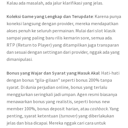
Kalau ada masalah, ada jalur klarifikasi yang jelas.
Koleksi Game yang Lengkap dan Terupdate
: Karena punya
koneksi langsung dengan provider, mereka mendapatkan
akses penuh ke seluruh permainan. Mulai dari slot klasik
sampai yang paling baru rilis kemarin sore, semua ada.
RTP (Return to Player) yang ditampilkan juga transparan
dan sesuai dengan settingan dari provider, nggak ada yang
dimanipulasi.
Bonus yang Wajar dan Syarat yang Masuk Akal
: Hati-hati
dengan bonus “gila-gilaan” seperti bonus 200% tanpa
syarat. Di dunia perjudian online, bonus yang terlalu
menggiurkan seringkali jadi umpan. Agen resmi biasanya
menawarkan bonus yang realistis, seperti bonus new
member 100%, bonus deposit harian, atau
cashback
. Yang
penting, syarat ketentuan (
turnover
) yang diberlakukan
jelas dan bisa dicapai. Mereka nggak cari cara untuk