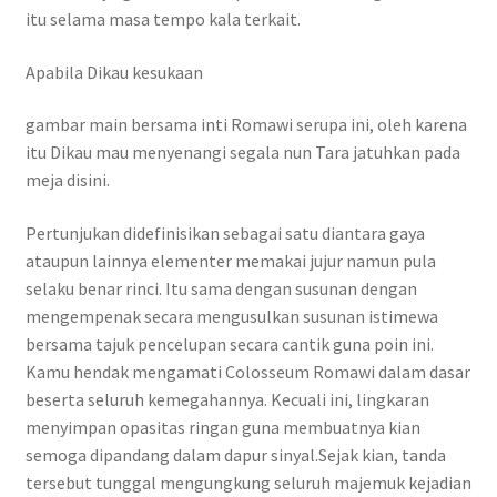
itu selama masa tempo kala terkait.
Apabila Dikau kesukaan
gambar main bersama inti Romawi serupa ini, oleh karena
itu Dikau mau menyenangi segala nun Tara jatuhkan pada
meja disini.
Pertunjukan didefinisikan sebagai satu diantara gaya
ataupun lainnya elementer memakai jujur namun pula
selaku benar rinci. Itu sama dengan susunan dengan
mengempenak secara mengusulkan susunan istimewa
bersama tajuk pencelupan secara cantik guna poin ini.
Kamu hendak mengamati Colosseum Romawi dalam dasar
beserta seluruh kemegahannya. Kecuali ini, lingkaran
menyimpan opasitas ringan guna membuatnya kian
semoga dipandang dalam dapur sinyal.Sejak kian, tanda
tersebut tunggal mengungkung seluruh majemuk kejadian