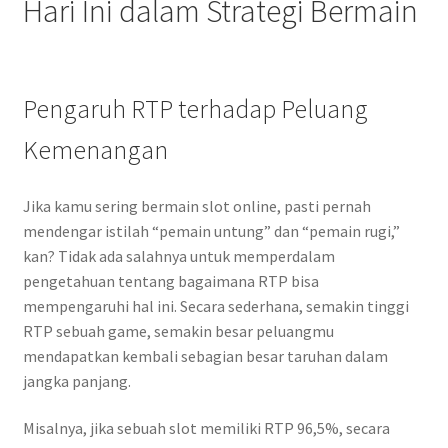
Hari Ini dalam Strategi Bermain
Pengaruh RTP terhadap Peluang
Kemenangan
Jika kamu sering bermain slot online, pasti pernah
mendengar istilah “pemain untung” dan “pemain rugi,”
kan? Tidak ada salahnya untuk memperdalam
pengetahuan tentang bagaimana RTP bisa
mempengaruhi hal ini. Secara sederhana, semakin tinggi
RTP sebuah game, semakin besar peluangmu
mendapatkan kembali sebagian besar taruhan dalam
jangka panjang.
Misalnya, jika sebuah slot memiliki RTP 96,5%, secara