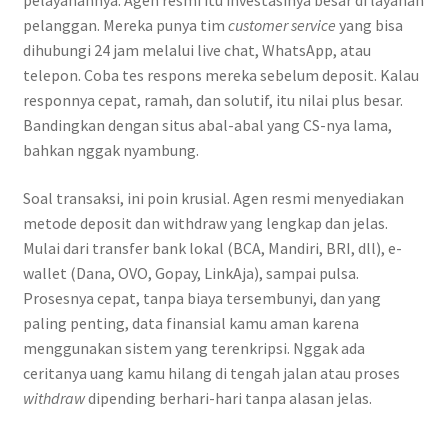
pelayanannya. Agen resmi itu investasinya besar di layanan
pelanggan. Mereka punya tim
customer service
yang bisa
dihubungi 24 jam melalui live chat, WhatsApp, atau
telepon. Coba tes respons mereka sebelum deposit. Kalau
responnya cepat, ramah, dan solutif, itu nilai plus besar.
Bandingkan dengan situs abal-abal yang CS-nya lama,
bahkan nggak nyambung.
Soal transaksi, ini poin krusial. Agen resmi menyediakan
metode deposit dan withdraw yang lengkap dan jelas.
Mulai dari transfer bank lokal (BCA, Mandiri, BRI, dll), e-
wallet (Dana, OVO, Gopay, LinkAja), sampai pulsa.
Prosesnya cepat, tanpa biaya tersembunyi, dan yang
paling penting, data finansial kamu aman karena
menggunakan sistem yang terenkripsi. Nggak ada
ceritanya uang kamu hilang di tengah jalan atau proses
withdraw
dipending berhari-hari tanpa alasan jelas.