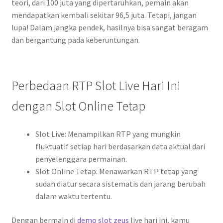
teori, dari 100 juta yang dipertaruhkan, pemain akan
mendapatkan kembali sekitar 96,5 juta. Tetapi, jangan
lupa! Dalam jangka pendek, hasilnya bisa sangat beragam
dan bergantung pada keberuntungan.
Perbedaan RTP Slot Live Hari Ini
dengan Slot Online Tetap
Slot Live: Menampilkan RTP yang mungkin
fluktuatif setiap hari berdasarkan data aktual dari
penyelenggara permainan.
Slot Online Tetap: Menawarkan RTP tetap yang
sudah diatur secara sistematis dan jarang berubah
dalam waktu tertentu.
Dengan bermain di
demo slot zeus
live hari ini, kamu