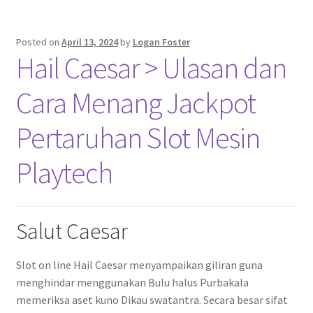
Posted on
April 13, 2024
by
Logan Foster
Hail Caesar > Ulasan dan
Cara Menang Jackpot
Pertaruhan Slot Mesin
Playtech
Salut Caesar
Slot on line Hail Caesar menyampaikan giliran guna
menghindar menggunakan Bulu halus Purbakala
memeriksa aset kuno Dikau swatantra. Secara besar sifat