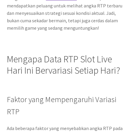
mendapatkan peluang untuk melihat angka RTP terbaru
dan menyesuaikan strategi sesuai kondisi aktual. Jadi,
bukan cuma sekadar bermain, tetapi juga cerdas dalam
memilih game yang sedang menguntungkan!
Mengapa Data RTP Slot Live
Hari Ini Bervariasi Setiap Hari?
Faktor yang Mempengaruhi Variasi
RTP
Ada beberapa faktor yang menyebabkan angka RTP pada