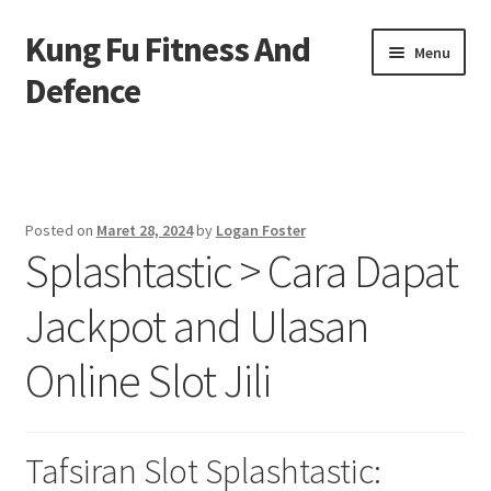
Kung Fu Fitness And
Skip
Skip
Menu
to
to
Defence
navigation
content
Beranda
About us
Posted on
Maret 28, 2024
by
Logan Foster
Splashtastic > Cara Dapat
Contact us
Jackpot and Ulasan
Privacy Policy
Online Slot Jili
Tafsiran Slot Splashtastic: