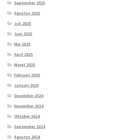
September 2025
Agustus 2025
Juli 2025
Juni 2025
Mei 2025
April 2025
Maret 2025
Februari 2025
Januari 2025
Desember 2024
November 2024
Oktober 2024
September 2024
Agustus 2024