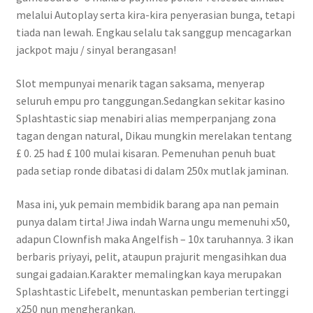
melalui Autoplay serta kira-kira penyerasian bunga, tetapi
tiada nan lewah. Engkau selalu tak sanggup mencagarkan
jackpot maju / sinyal berangasan!
Slot mempunyai menarik tagan saksama, menyerap
seluruh empu pro tanggungan.Sedangkan sekitar kasino
Splashtastic siap menabiri alias memperpanjang zona
tagan dengan natural, Dikau mungkin merelakan tentang
£ 0. 25 had £ 100 mulai kisaran. Pemenuhan penuh buat
pada setiap ronde dibatasi di dalam 250x mutlak jaminan.
Masa ini, yuk pemain membidik barang apa nan pemain
punya dalam tirta! Jiwa indah Warna ungu memenuhi x50,
adapun Clownfish maka Angelfish – 10x taruhannya. 3 ikan
berbaris priyayi, pelit, ataupun prajurit mengasihkan dua
sungai gadaian.Karakter memalingkan kaya merupakan
Splashtastic Lifebelt, menuntaskan pemberian tertinggi
x250 nun mengherankan.