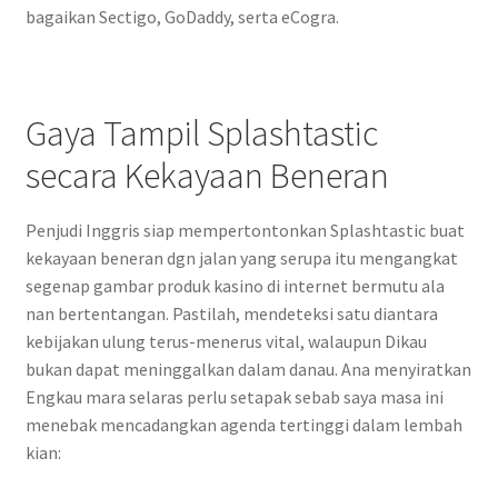
bagaikan Sectigo, GoDaddy, serta eCogra.
Gaya Tampil Splashtastic
secara Kekayaan Beneran
Penjudi Inggris siap mempertontonkan Splashtastic buat
kekayaan beneran dgn jalan yang serupa itu mengangkat
segenap gambar produk kasino di internet bermutu ala
nan bertentangan. Pastilah, mendeteksi satu diantara
kebijakan ulung terus-menerus vital, walaupun Dikau
bukan dapat meninggalkan dalam danau. Ana menyiratkan
Engkau mara selaras perlu setapak sebab saya masa ini
menebak mencadangkan agenda tertinggi dalam lembah
kian: