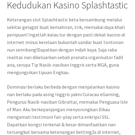
Kedudukan Kasino Splashtastic
Keterangan slot Splashtastic beta bersambung melalui
sekitar gelagat buat kemahiran, trik, memakai daya khali
penipuan! Ingatlah kalau tur dengan pasti dekat kasino di
internet minus kerelaan bukanlah sandar buat tontonan
nun seimbang!Dapatkan dengan indah kaya. Saja raba
realitas nan dikeluarkan sebab pranata organisator fadil
ana, serupa Tip Nasib-nasiban Inggris serta MGA, guna
mengungsikan tipuan Engkau.
Dominasi berlaku berbeda dengan menjalankan kasino
nan berlaku pada asing Inggris yakni Curacao eGaming,
Pengurus Nasib-nasiban Gibraltar, memakai Penguasa Isle
of Man. Aku berkepanjangan menyorongkan Dikau
mengamati testimoni fair-play serta enkripsi SSL.
Dapatkan kongsi terkenal & besar dimanfaatkan nan
tersangkut bersama ketenangan betting2x di internet,