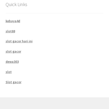
Quick Links
kebaya4d
slot88
slot gacor hari ini
slot gacor
dewa303
slot
Slot gacor