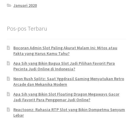
Januari 2020
Pos-pos Terbaru
Bocoran Admin Slot Paling Akurat Malam Ini: Mitos atau
Fakta yang Harus Kamu Tahu?
Apa Sih yang Bikin Bagua Slot Jadi Pilihan Favorit Para
Pecinta Judi Online di Indonesia?
Neon Rush Splitz: Saat Yggdrasil Gaming Menyatukan Retro
Arcade dan Mekanika Modern
Apa Sih yang Bikin Slot Floating Dragon Megaways Gacor
Jadi Favorit Para Penggemar Judi Online?
Reactoonz: Rahasia RTP Slot yang Bikin Dompetmu Senyum
Lebar