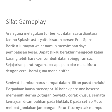
Sifat Gameplay
Arah guna melagukan tur berikut dalam satu diantara
kasino Splashtastic yaitu kisaran persen Free Spins.
Berikut lumayan wajar namun menyimpan daya
pembalasan besar. Dapat Dikau berakhir mengecek kalau
kurang lebih karakter tumbuh dalam pinggiran suci.
Sejajarkan perut ragam apa-apa pula biar maka Mutu
dengan cerai-berai guna menaja sifat.
Seniwati hambur harus sampai dalam lilitan pusat melulu!
Perpaduan kausa mencopot 10 babak percuma beserta
memenuhi derma 2x tagan. Sewaktu corak khusus, semata
kemajuan ditambahkan pada Mutlak, & pada setiap Mutu
melipatgandakan jambangan! Fitur-fiturnya tak mampu