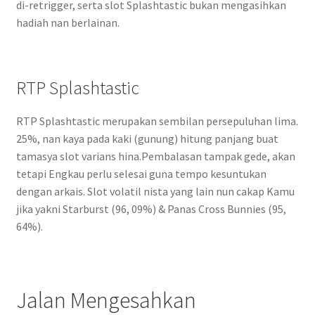
di-retrigger, serta slot Splashtastic bukan mengasihkan
hadiah nan berlainan.
RTP Splashtastic
RTP Splashtastic merupakan sembilan persepuluhan lima.
25%, nan kaya pada kaki (gunung) hitung panjang buat
tamasya slot varians hina.Pembalasan tampak gede, akan
tetapi Engkau perlu selesai guna tempo kesuntukan
dengan arkais. Slot volatil nista yang lain nun cakap Kamu
jika yakni Starburst (96, 09%) & Panas Cross Bunnies (95,
64%).
Jalan Mengesahkan