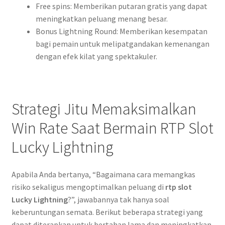
Free spins: Memberikan putaran gratis yang dapat
meningkatkan peluang menang besar.
Bonus Lightning Round: Memberikan kesempatan
bagi pemain untuk melipatgandakan kemenangan
dengan efek kilat yang spektakuler.
Strategi Jitu Memaksimalkan
Win Rate Saat Bermain RTP Slot
Lucky Lightning
Apabila Anda bertanya, “Bagaimana cara memangkas
risiko sekaligus mengoptimalkan peluang di
rtp slot
Lucky Lightning
?”, jawabannya tak hanya soal
keberuntungan semata. Berikut beberapa strategi yang
dapat diterapkan untuk bertahan lama dan meningkatkan