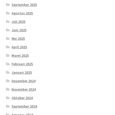
September 2025
Agustus 2025
Juli 2025
Juni 2025
Mei 2025
April 2025
Maret 2025
Februari 2025
Januari 2025
Desember 2024
November 2024
Oktober 2024
September 2024
Agustus 2024