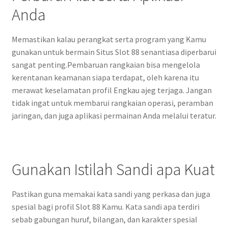
Anda
Memastikan kalau perangkat serta program yang Kamu
gunakan untuk bermain Situs Slot 88 senantiasa diperbarui
sangat penting.Pembaruan rangkaian bisa mengelola
kerentanan keamanan siapa terdapat, oleh karena itu
merawat keselamatan profil Engkau ajeg terjaga. Jangan
tidak ingat untuk membarui rangkaian operasi, peramban
jaringan, dan juga aplikasi permainan Anda melalui teratur.
Gunakan Istilah Sandi apa Kuat
Pastikan guna memakai kata sandi yang perkasa dan juga
spesial bagi profil Slot 88 Kamu. Kata sandi apa terdiri
sebab gabungan huruf, bilangan, dan karakter spesial