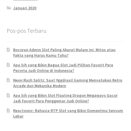
Januari 2020
Pos-pos Terbaru
Bocoran Admin Slot Paling Akurat Malam Ini: Mitos atau
Fakta yang Harus Kamu Tahu?
Apa Sih yang Bikin Bagua Slot Jadi Pilihan Favorit Para
Pecinta Judi Online di Indonesia?
Neon Rush Splitz: Saat Yggdrasil Gaming Menyatukan Retro
Arcade dan Mekanika Modern
Apa Sih yang Bikin Slot Floating Dragon Megaways Gacor
Jadi Favorit Para Penggemar Judi Online?
Reactoonz: Rahasia RTP Slot yang Bikin Dompetmu Senyum
Lebar