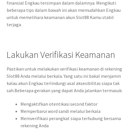
finansial Engkau tersimpan dalam dalamnya. Mengikuti
beberapa tips dalam bawah ini akan memudahkan Engkau
untuk memelihara keamanan akun Slot88 Kamu stabil
terjaga.
Lakukan Verifikasi Keamanan
Pastikan untuk melakukan verifikasi keamanan di rekening
Slot88 Anda melalui berkala. Yang satu ini bakal menjamin
kalau akun Engkau terlindungi asal aksesibilitas siapa tak
sah.Beberapa gerakan yang dapat Anda jalankan termasuk:
Mengaktifkan otentikasi second faktor
Memperbarui word sandi melalui berkala
Memverifikasi perangkat siapa terhubung bersama
rekening Anda