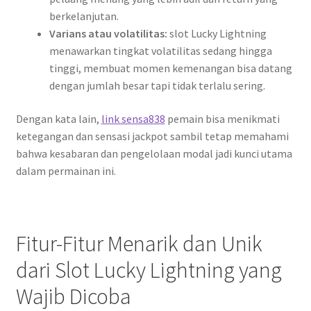
berkelanjutan.
Varians atau volatilitas:
slot Lucky Lightning
menawarkan tingkat volatilitas sedang hingga
tinggi, membuat momen kemenangan bisa datang
dengan jumlah besar tapi tidak terlalu sering.
Dengan kata lain,
link sensa838
pemain bisa menikmati
ketegangan dan sensasi jackpot sambil tetap memahami
bahwa kesabaran dan pengelolaan modal jadi kunci utama
dalam permainan ini.
Fitur-Fitur Menarik dan Unik
dari Slot Lucky Lightning yang
Wajib Dicoba