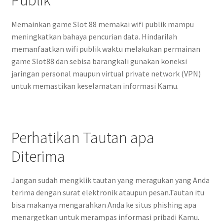
Publik
Memainkan game Slot 88 memakai wifi publik mampu
meningkatkan bahaya pencurian data. Hindarilah
memanfaatkan wifi publik waktu melakukan permainan
game Slot88 dan sebisa barangkali gunakan koneksi
jaringan personal maupun virtual private network (VPN)
untuk memastikan keselamatan informasi Kamu.
Perhatikan Tautan apa
Diterima
Jangan sudah mengklik tautan yang meragukan yang Anda
terima dengan surat elektronik ataupun pesan.Tautan itu
bisa makanya mengarahkan Anda ke situs phishing apa
menargetkan untuk merampas informasi pribadi Kamu.