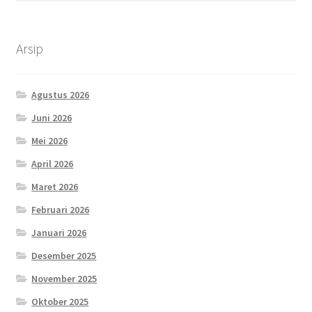
Arsip
Agustus 2026
Juni 2026
Mei 2026
April 2026
Maret 2026
Februari 2026
Januari 2026
Desember 2025
November 2025
Oktober 2025