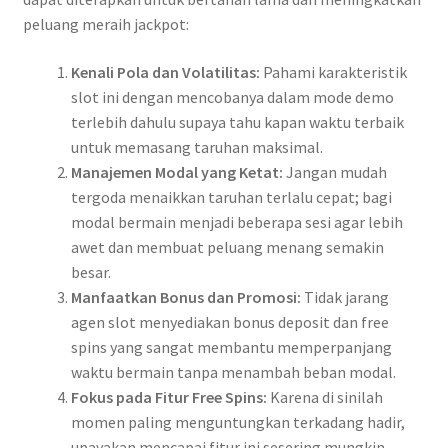
peluang meraih jackpot:
Kenali Pola dan Volatilitas:
Pahami karakteristik
slot ini dengan mencobanya dalam mode demo
terlebih dahulu supaya tahu kapan waktu terbaik
untuk memasang taruhan maksimal.
Manajemen Modal yang Ketat:
Jangan mudah
tergoda menaikkan taruhan terlalu cepat; bagi
modal bermain menjadi beberapa sesi agar lebih
awet dan membuat peluang menang semakin
besar.
Manfaatkan Bonus dan Promosi:
Tidak jarang
agen slot menyediakan bonus deposit dan free
spins yang sangat membantu memperpanjang
waktu bermain tanpa menambah beban modal.
Fokus pada Fitur Free Spins:
Karena di sinilah
momen paling menguntungkan terkadang hadir,
upayakan mencapai fitur ini sesering mungkin.