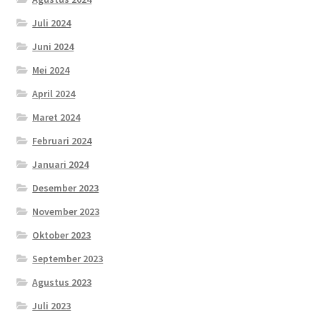
Juli 2024
Juni 2024
Mei 2024
April 2024
Maret 2024
Februari 2024
Januari 2024
Desember 2023
November 2023
Oktober 2023
September 2023
Agustus 2023
Juli 2023