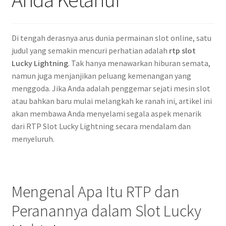
Di tengah derasnya arus dunia permainan slot online, satu
judul yang semakin mencuri perhatian adalah
rtp slot
Lucky Lightning
. Tak hanya menawarkan hiburan semata,
namun juga menjanjikan peluang kemenangan yang
menggoda. Jika Anda adalah penggemar sejati mesin slot
atau bahkan baru mulai melangkah ke ranah ini, artikel ini
akan membawa Anda menyelami segala aspek menarik
dari RTP Slot Lucky Lightning secara mendalam dan
menyeluruh.
Mengenal Apa Itu RTP dan
Peranannya dalam Slot Lucky