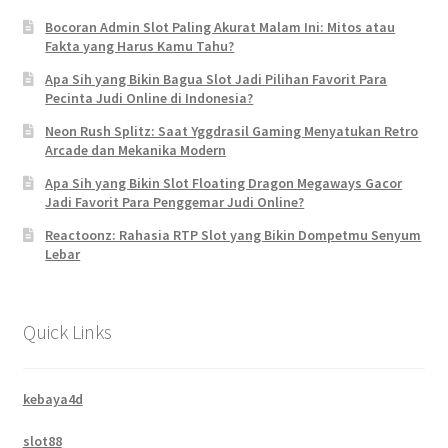
Bocoran Admin Slot Paling Akurat Malam Ini: Mitos atau
Fakta yang Harus Kamu Tahu?
Apa Sih yang Bikin Bagua Slot Jadi Pilihan Favorit Para
Pecinta Judi Online di Indonesia?
Neon Rush Splitz: Saat Yggdrasil Gaming Menyatukan Retro
Arcade dan Mekanika Modern
Apa Sih yang Bikin Slot Floating Dragon Megaways Gacor
Jadi Favorit Para Penggemar Judi Online?
Reactoonz: Rahasia RTP Slot yang Bikin Dompetmu Senyum
Lebar
Quick Links
kebaya4d
slot88