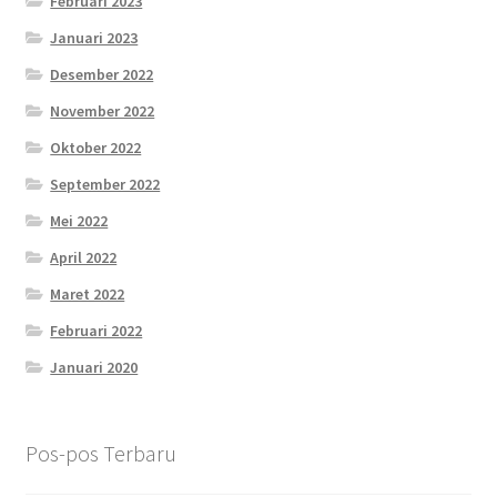
Februari 2023
Januari 2023
Desember 2022
November 2022
Oktober 2022
September 2022
Mei 2022
April 2022
Maret 2022
Februari 2022
Januari 2020
Pos-pos Terbaru