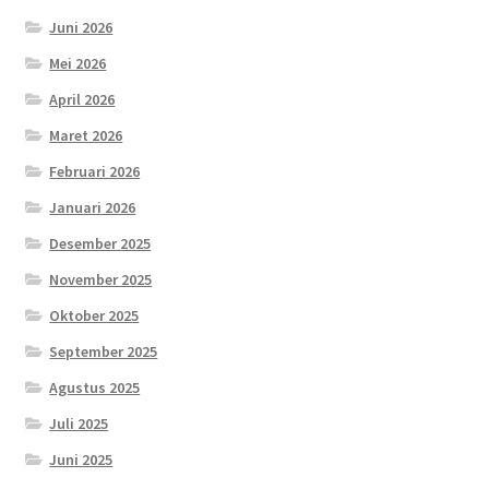
Juni 2026
Mei 2026
April 2026
Maret 2026
Februari 2026
Januari 2026
Desember 2025
November 2025
Oktober 2025
September 2025
Agustus 2025
Juli 2025
Juni 2025