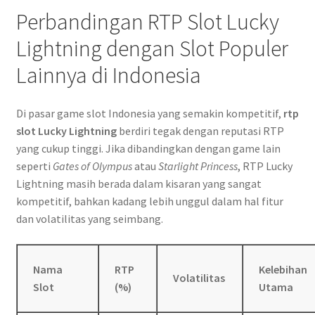
Perbandingan RTP Slot Lucky
Lightning dengan Slot Populer
Lainnya di Indonesia
Di pasar game slot Indonesia yang semakin kompetitif,
rtp
slot Lucky Lightning
berdiri tegak dengan reputasi RTP
yang cukup tinggi. Jika dibandingkan dengan game lain
seperti
Gates of Olympus
atau
Starlight Princess
, RTP Lucky
Lightning masih berada dalam kisaran yang sangat
kompetitif, bahkan kadang lebih unggul dalam hal fitur
dan volatilitas yang seimbang.
Nama
RTP
Kelebihan
Volatilitas
Slot
(%)
Utama