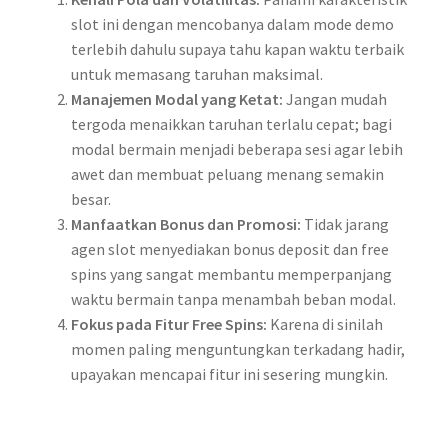
slot ini dengan mencobanya dalam mode demo
terlebih dahulu supaya tahu kapan waktu terbaik
untuk memasang taruhan maksimal.
Manajemen Modal yang Ketat:
Jangan mudah
tergoda menaikkan taruhan terlalu cepat; bagi
modal bermain menjadi beberapa sesi agar lebih
awet dan membuat peluang menang semakin
besar.
Manfaatkan Bonus dan Promosi:
Tidak jarang
agen slot menyediakan bonus deposit dan free
spins yang sangat membantu memperpanjang
waktu bermain tanpa menambah beban modal.
Fokus pada Fitur Free Spins:
Karena di sinilah
momen paling menguntungkan terkadang hadir,
upayakan mencapai fitur ini sesering mungkin.