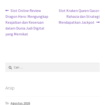
Navigasi
Previous
Next
Slot Online Review
Slot Kraken Queen Gacor:
post:
post:
Dragon Hero: Mengungkap
Rahasia dan Strategi
pos
Keajaiban dan Keseruan
Mendapatkan Jackpot
dalam Dunia Judi Digital
yang Memikat
Cari
untuk:
Arsip
Agustus 2026