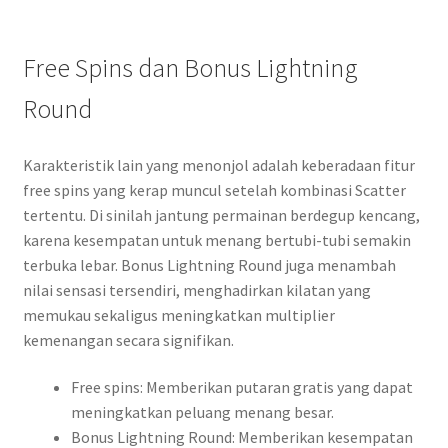
Free Spins dan Bonus Lightning
Round
Karakteristik lain yang menonjol adalah keberadaan fitur
free spins yang kerap muncul setelah kombinasi Scatter
tertentu. Di sinilah jantung permainan berdegup kencang,
karena kesempatan untuk menang bertubi-tubi semakin
terbuka lebar. Bonus Lightning Round juga menambah
nilai sensasi tersendiri, menghadirkan kilatan yang
memukau sekaligus meningkatkan multiplier
kemenangan secara signifikan.
Free spins: Memberikan putaran gratis yang dapat
meningkatkan peluang menang besar.
Bonus Lightning Round: Memberikan kesempatan