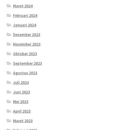
Maret 2024
Februari 2024
Januari 2024
Desember 2023
November 2023
Oktober 2023
September 2023
Agustus 2023
Juli 2023
Juni 2023
Mei 2023
April 2023
Maret 2023