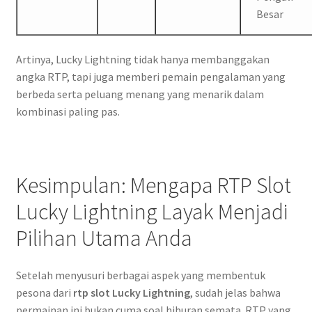
Besar
Artinya, Lucky Lightning tidak hanya membanggakan
angka RTP, tapi juga memberi pemain pengalaman yang
berbeda serta peluang menang yang menarik dalam
kombinasi paling pas.
Kesimpulan: Mengapa RTP Slot
Lucky Lightning Layak Menjadi
Pilihan Utama Anda
Setelah menyusuri berbagai aspek yang membentuk
pesona dari
rtp slot Lucky Lightning
, sudah jelas bahwa
permainan ini bukan cuma soal hiburan semata. RTP yang