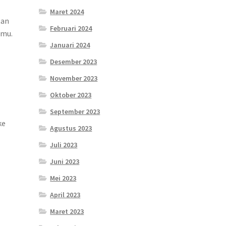
Maret 2024
tan
Februari 2024
amu.
Januari 2024
Desember 2023
November 2023
Oktober 2023
September 2023
ke
Agustus 2023
Juli 2023
Juni 2023
Mei 2023
April 2023
Maret 2023