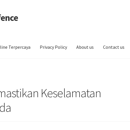
fence
line Terpercaya
Privacy Policy
About us
Contact us
mastikan Keselamatan
nda