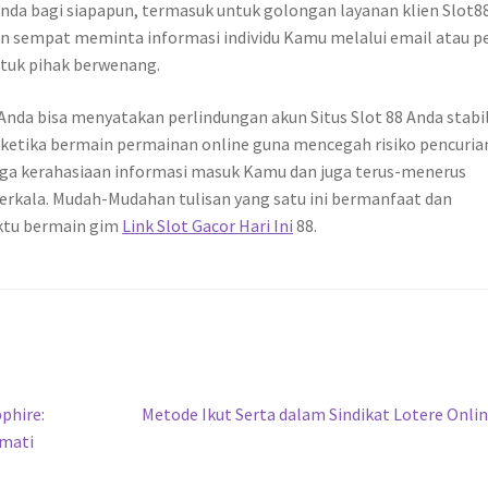
a bagi siapapun, termasuk untuk golongan layanan klien Slot88
 sempat meminta informasi individu Kamu melalui email atau p
ntuk pihak berwenang.
Anda bisa menyatakan perlindungan akun Situs Slot 88 Anda stabi
a ketika bermain permainan online guna mencegah risiko pencuria
Jaga kerahasiaan informasi masuk Kamu dan juga terus-menerus
rkala. Mudah-Mudahan tulisan yang satu ini bermanfaat dan
ktu bermain gim
Link Slot Gacor Hari Ini
88.
Next
phire:
Metode Ikut Serta dalam Sindikat Lotere Onli
post:
kmati