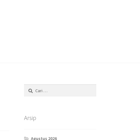
Cari
untuk:
Arsip
Agustus 2026