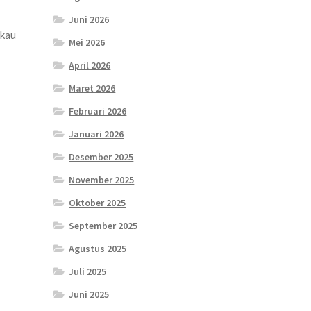
Juni 2026
gkau
Mei 2026
April 2026
Maret 2026
Februari 2026
Januari 2026
Desember 2025
November 2025
Oktober 2025
September 2025
Agustus 2025
Juli 2025
Juni 2025