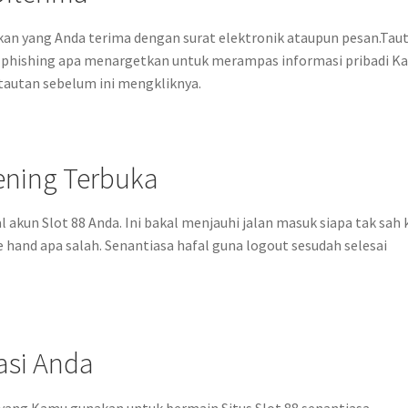
an yang Anda terima dengan surat elektronik ataupun pesan.Tau
s phishing apa menargetkan untuk merampas informasi pribadi K
 tautan sebelum ini mengkliknya.
ening Terbuka
l akun Slot 88 Anda. Ini bakal menjauhi jalan masuk siapa tak sah 
 hand apa salah. Senantiasa hafal guna logout sesudah selesai
kasi Anda
yang Kamu gunakan untuk bermain Situs Slot 88 senantiasa