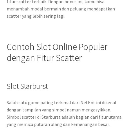
fitur scatter terbaik. Dengan bonus ini, kamu bisa
menambah modal bermain dan peluang mendapatkan
scatter yang lebih sering lagi.
Contoh Slot Online Populer
dengan Fitur Scatter
Slot Starburst
Salah satu game paling terkenal dari NetEnt ini dikenal
dengan tampilan yang simpel namun mengasyikkan.
Simbol scatter di Starburst adalah bagian dari fitur utama
yang memicu putaran ulang dan kemenangan besar.