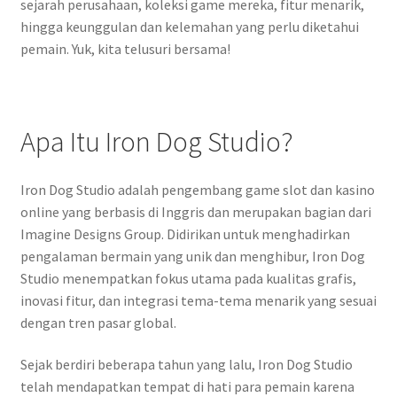
sejarah perusahaan, koleksi game mereka, fitur menarik,
hingga keunggulan dan kelemahan yang perlu diketahui
pemain. Yuk, kita telusuri bersama!
Apa Itu Iron Dog Studio?
Iron Dog Studio adalah pengembang game slot dan kasino
online yang berbasis di Inggris dan merupakan bagian dari
Imagine Designs Group. Didirikan untuk menghadirkan
pengalaman bermain yang unik dan menghibur, Iron Dog
Studio menempatkan fokus utama pada kualitas grafis,
inovasi fitur, dan integrasi tema-tema menarik yang sesuai
dengan tren pasar global.
Sejak berdiri beberapa tahun yang lalu, Iron Dog Studio
telah mendapatkan tempat di hati para pemain karena