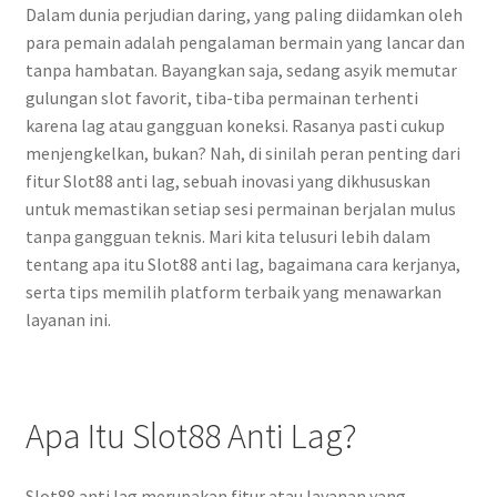
Dalam dunia perjudian daring, yang paling diidamkan oleh
para pemain adalah pengalaman bermain yang lancar dan
tanpa hambatan. Bayangkan saja, sedang asyik memutar
gulungan slot favorit, tiba-tiba permainan terhenti
karena lag atau gangguan koneksi. Rasanya pasti cukup
menjengkelkan, bukan? Nah, di sinilah peran penting dari
fitur Slot88 anti lag, sebuah inovasi yang dikhususkan
untuk memastikan setiap sesi permainan berjalan mulus
tanpa gangguan teknis. Mari kita telusuri lebih dalam
tentang apa itu Slot88 anti lag, bagaimana cara kerjanya,
serta tips memilih platform terbaik yang menawarkan
layanan ini.
Apa Itu Slot88 Anti Lag?
Slot88 anti lag merupakan fitur atau layanan yang