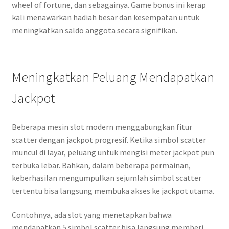
wheel of fortune, dan sebagainya. Game bonus ini kerap
kali menawarkan hadiah besar dan kesempatan untuk
meningkatkan saldo anggota secara signifikan.
Meningkatkan Peluang Mendapatkan
Jackpot
Beberapa mesin slot modern menggabungkan fitur
scatter dengan jackpot progresif. Ketika simbol scatter
muncul di layar, peluang untuk mengisi meter jackpot pun
terbuka lebar. Bahkan, dalam beberapa permainan,
keberhasilan mengumpulkan sejumlah simbol scatter
tertentu bisa langsung membuka akses ke jackpot utama.
Contohnya, ada slot yang menetapkan bahwa
mendapatkan 5 simbol scatter bisa langsung memberi