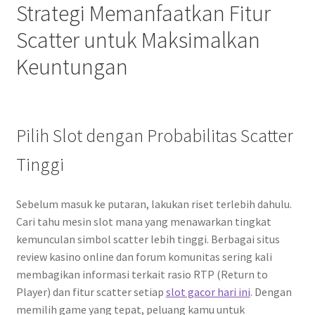
Strategi Memanfaatkan Fitur
Scatter untuk Maksimalkan
Keuntungan
Pilih Slot dengan Probabilitas Scatter
Tinggi
Sebelum masuk ke putaran, lakukan riset terlebih dahulu.
Cari tahu mesin slot mana yang menawarkan tingkat
kemunculan simbol scatter lebih tinggi. Berbagai situs
review kasino online dan forum komunitas sering kali
membagikan informasi terkait rasio RTP (Return to
Player) dan fitur scatter setiap
slot gacor hari ini
. Dengan
memilih game yang tepat, peluang kamu untuk