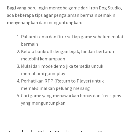
Bagi yang baru ingin mencoba game dari Iron Dog Studio,
ada beberapa tips agar pengalaman bermain semakin
menyenangkan dan menguntungkan:
Pahami tema dan fitur setiap game sebelum mulai
bermain
Kelola bankroll dengan bijak, hindari bertaruh
melebihi kemampuan
Mulai dari mode demo jika tersedia untuk
memahami gameplay
Perhatikan RTP (Return to Player) untuk
memaksimalkan peluang menang
Cari game yang menawarkan bonus dan free spins
yang menguntungkan