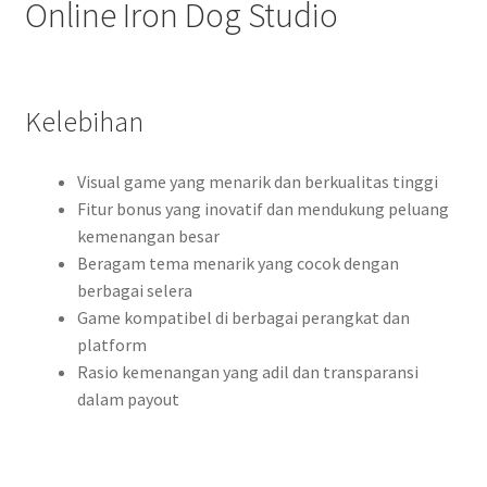
Online Iron Dog Studio
Kelebihan
Visual game yang menarik dan berkualitas tinggi
Fitur bonus yang inovatif dan mendukung peluang
kemenangan besar
Beragam tema menarik yang cocok dengan
berbagai selera
Game kompatibel di berbagai perangkat dan
platform
Rasio kemenangan yang adil dan transparansi
dalam payout