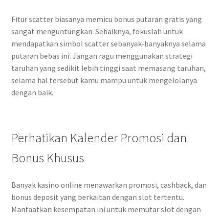
Fitur scatter biasanya memicu bonus putaran gratis yang
sangat menguntungkan. Sebaiknya, fokuslah untuk
mendapatkan simbol scatter sebanyak-banyaknya selama
putaran bebas ini. Jangan ragu menggunakan strategi
taruhan yang sedikit lebih tinggi saat memasang taruhan,
selama hal tersebut kamu mampu untuk mengelolanya
dengan baik.
Perhatikan Kalender Promosi dan
Bonus Khusus
Banyak kasino online menawarkan promosi, cashback, dan
bonus deposit yang berkaitan dengan slot tertentu.
Manfaatkan kesempatan ini untuk memutar slot dengan