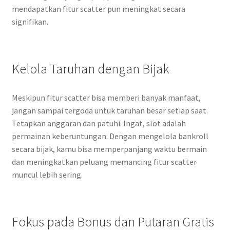
mendapatkan fitur scatter pun meningkat secara
signifikan.
Kelola Taruhan dengan Bijak
Meskipun fitur scatter bisa memberi banyak manfaat,
jangan sampai tergoda untuk taruhan besar setiap saat.
Tetapkan anggaran dan patuhi. Ingat, slot adalah
permainan keberuntungan. Dengan mengelola bankroll
secara bijak, kamu bisa memperpanjang waktu bermain
dan meningkatkan peluang memancing fitur scatter
muncul lebih sering.
Fokus pada Bonus dan Putaran Gratis