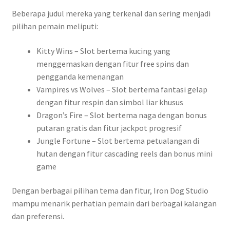
Beberapa judul mereka yang terkenal dan sering menjadi
pilihan pemain meliputi:
Kitty Wins – Slot bertema kucing yang
menggemaskan dengan fitur free spins dan
pengganda kemenangan
Vampires vs Wolves – Slot bertema fantasi gelap
dengan fitur respin dan simbol liar khusus
Dragon’s Fire – Slot bertema naga dengan bonus
putaran gratis dan fitur jackpot progresif
Jungle Fortune – Slot bertema petualangan di
hutan dengan fitur cascading reels dan bonus mini
game
Dengan berbagai pilihan tema dan fitur, Iron Dog Studio
mampu menarik perhatian pemain dari berbagai kalangan
dan preferensi.