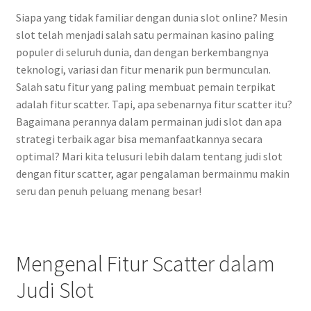
Siapa yang tidak familiar dengan dunia slot online? Mesin
slot telah menjadi salah satu permainan kasino paling
populer di seluruh dunia, dan dengan berkembangnya
teknologi, variasi dan fitur menarik pun bermunculan.
Salah satu fitur yang paling membuat pemain terpikat
adalah fitur scatter. Tapi, apa sebenarnya fitur scatter itu?
Bagaimana perannya dalam permainan judi slot dan apa
strategi terbaik agar bisa memanfaatkannya secara
optimal? Mari kita telusuri lebih dalam tentang judi slot
dengan fitur scatter, agar pengalaman bermainmu makin
seru dan penuh peluang menang besar!
Mengenal Fitur Scatter dalam
Judi Slot