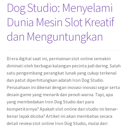
Dog Studio: Menyelami
Dunia Mesin Slot Kreatif
dan Menguntungkan
Di era digital saat ini, permainan slot online semakin
diminati oleh berbagai kalangan pecinta judi daring. Salah
satu pengembang perangkat lunak yang cukup terkenal
dan patut diperhitungkan adalah Iron Dog Studio.
Perusahaan ini dikenal dengan inovasi-inovasi segar serta
desain game yang menarik dan penuh warna. Tapi, apa
yang membedakan Iron Dog Studio dari para
kompetitornya? Apakah slot online dari studio ini benar-
benar layak dicoba? Artikel ini akan membahas secara
detail review slot online Iron Dog Studio, mulai dari