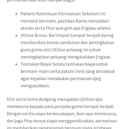
Pahami Ketentuan Permainan: Sebelum Ini
memulai bermain, pastikan Kamu menyadari
aturan serta fitur asal gim apa Engkau seleksi.
Utilize Bonus: Berlimpah tempat berjudi daring
memberikan bonus sambutan dan peningkatan
guna game slot.Utilize peluang ini untuk
meningkatkan peluang mengalahkan Engkau.
Tentukan Biaya: Selalu tentukan biaya untuk
bermain-main serta patuhi limit yang dimaksud
agar kejadian melakukan permainan ajeg
mengasyikkan.
Slot serta tema dongeng merupakan pilihan apa
memesona kepada para penyuka game tempat berjudi.
Dengan cerita siapa berkecukupan, ikon apa memesona,
dan juga fitur bonus siapa menggembirakan, permainan
ini memberikan pengalaman bermain siapa istimewa