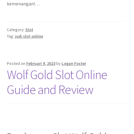
kemenangan!…
Category:
Slot
Tag:
judi slot online
Posted on
Februari 9, 2023
by
Logan Foster
Wolf Gold Slot Online
Guide and Review