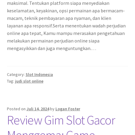
maksimal. Tentukan platform siapa menyediakan
keselamatan, keyakinan, opsi permainan apa bermacam-
macam, teknik pembayaran apa nyaman, dan klien
layanan apa responsif.Serta menentukan wadah perjudian
online apa tepat, Kamu mampu merasakan pengetahuan
melakukan permainan perjudian online siapa
mengasyikkan dan juga menguntungkan.…
Category:
Slot Indonesia
Tag:
judi slot online
Posted on
Juli 14, 2024
by
Logan Foster
Review Gim Slot Gacor
Menggema: Game