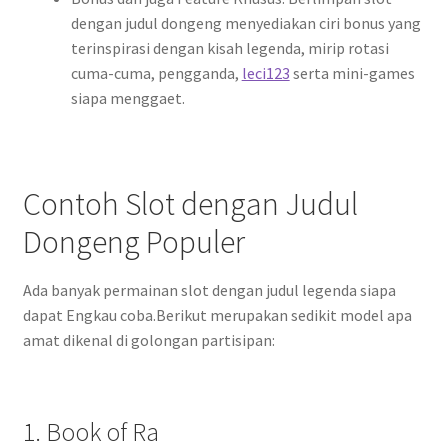
dengan judul dongeng menyediakan ciri bonus yang
terinspirasi dengan kisah legenda, mirip rotasi
cuma-cuma, pengganda,
leci123
serta mini-games
siapa menggaet.
Contoh Slot dengan Judul
Dongeng Populer
Ada banyak permainan slot dengan judul legenda siapa
dapat Engkau coba.Berikut merupakan sedikit model apa
amat dikenal di golongan partisipan:
1. Book of Ra