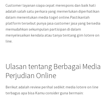
Customer layanan siapa cepat merespons dan baik hati
adalah salah satu perkara yang memerlukan diperhatikan
dalam menentukan media togel online.Pastikanlah
platform tersebut punya jasa customer jasa yang bersedia
memudahkan sekumpulan partisipan di dalam
menyelesaikan kendala atau tanya tentang gim lotere on
line.
Ulasan tentang Berbagai Media
Perjudian Online
Berikut adalah review perihal sedikit media lotere on line
terbagus apa bisa Kamu consider guna bermain: