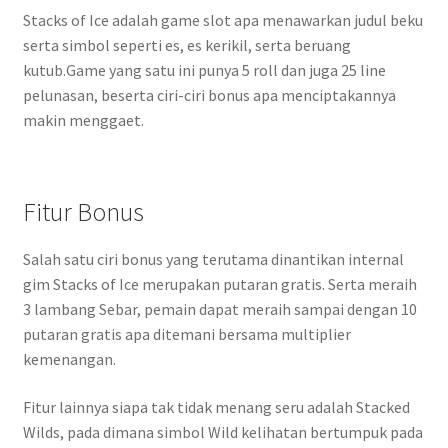
Stacks of Ice adalah game slot apa menawarkan judul beku
serta simbol seperti es, es kerikil, serta beruang
kutub.Game yang satu ini punya 5 roll dan juga 25 line
pelunasan, beserta ciri-ciri bonus apa menciptakannya
makin menggaet.
Fitur Bonus
Salah satu ciri bonus yang terutama dinantikan internal
gim Stacks of Ice merupakan putaran gratis. Serta meraih
3 lambang Sebar, pemain dapat meraih sampai dengan 10
putaran gratis apa ditemani bersama multiplier
kemenangan.
Fitur lainnya siapa tak tidak menang seru adalah Stacked
Wilds, pada dimana simbol Wild kelihatan bertumpuk pada