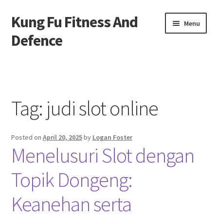
Kung Fu Fitness And
Skip
Skip
Menu
to
to
Defence
navigation
content
Beranda
About us
Tag:
judi slot online
Contact us
Posted on
April 20, 2025
by
Logan Foster
Privacy Policy
Menelusuri Slot dengan
Topik Dongeng:
Keanehan serta