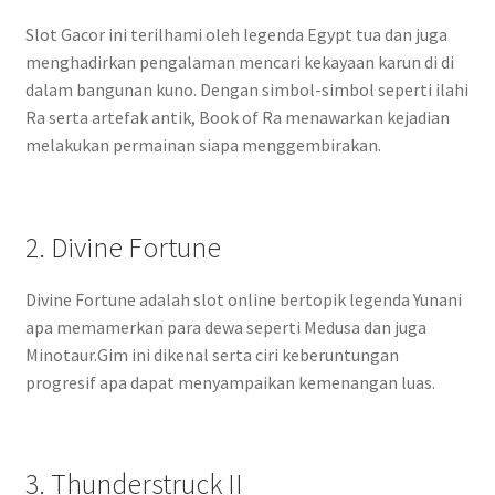
Slot Gacor ini terilhami oleh legenda Egypt tua dan juga
menghadirkan pengalaman mencari kekayaan karun di di
dalam bangunan kuno. Dengan simbol-simbol seperti ilahi
Ra serta artefak antik, Book of Ra menawarkan kejadian
melakukan permainan siapa menggembirakan.
2. Divine Fortune
Divine Fortune adalah slot online bertopik legenda Yunani
apa memamerkan para dewa seperti Medusa dan juga
Minotaur.Gim ini dikenal serta ciri keberuntungan
progresif apa dapat menyampaikan kemenangan luas.
3. Thunderstruck II