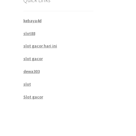
kebaya4d
slot88
slot gacor hari ini
slot gacor
dewa303
slot
Slot gacor