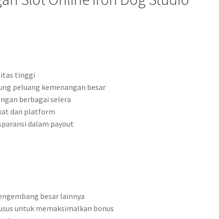
itas tinggi
ukung peluang kemenangan besar
ngan berbagai selera
kat dan platform
sparansi dalam payout
engembang besar lainnya
usus untuk memaksimalkan bonus