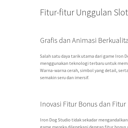
Fitur-fitur Unggulan Slo
Grafis dan Animasi Berkualit
Salah satu daya tarik utama dari game Iron 
menggunakan teknologi terbaru untuk mema
Warna-warna cerah, simbol yang detail, se
semakin seru dan imersif.
Inovasi Fitur Bonus dan Fitu
Iron Dog Studio tidak sekadar mengandalkan 
game mereka dilengkapi dengan fitur bonus 