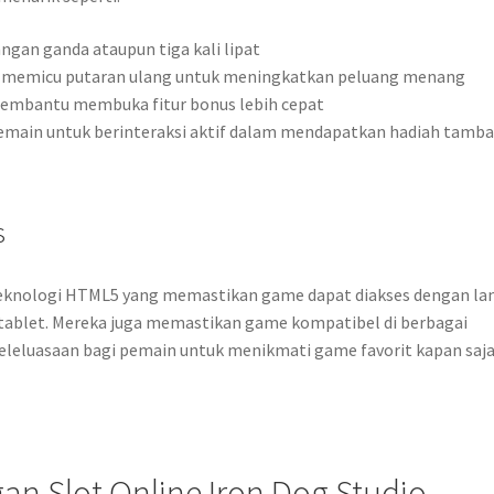
gan ganda ataupun tiga kali lipat
an memicu putaran ulang untuk meningkatkan peluang menang
 membantu membuka fitur bonus lebih cepat
ain untuk berinteraksi aktif dalam mendapatkan hadiah tamb
s
 teknologi HTML5 yang memastikan game dapat diakses dengan la
 tablet. Mereka juga memastikan game kompatibel di berbagai
eleluasaan bagi pemain untuk menikmati game favorit kapan saja
n Slot Online Iron Dog Studio