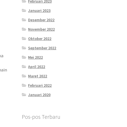
Februari 2023
Januari 2023
Desember 2022
November 2022
Oktober 2022
September 2022
ka
Mei 2022
.
April 2022
main
Maret 2022
Februari 2022
Januari 2020
Pos-pos Terbaru