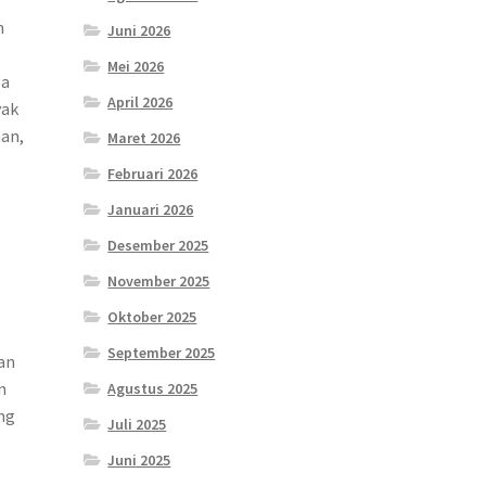
h
Juni 2026
Mei 2026
pa
April 2026
yak
aan,
Maret 2026
Februari 2026
Januari 2026
Desember 2025
November 2025
Oktober 2025
September 2025
an
n
Agustus 2025
ng
Juli 2025
Juni 2025