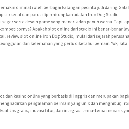
e semakin diminati oleh berbagai kalangan pecinta judi daring. Sala
 terkenal dan patut diperhitungkan adalah Iron Dog Studio.
si segar serta desain game yang menarik dan penuh warna. Tapi, a
ompetitornya? Apakah slot online dari studio ini benar-benar la
il review slot online Iron Dog Studio, mulai dari sejarah perusah
keunggulan dan kelemahan yang perlu diketahui pemain. Yuk, kita
?
t dan kasino online yang berbasis di Inggris dan merupakan bagi
k menghadirkan pengalaman bermain yang unik dan menghibur, Iro
litas grafis, inovasi fitur, dan integrasi tema-tema menarik ya