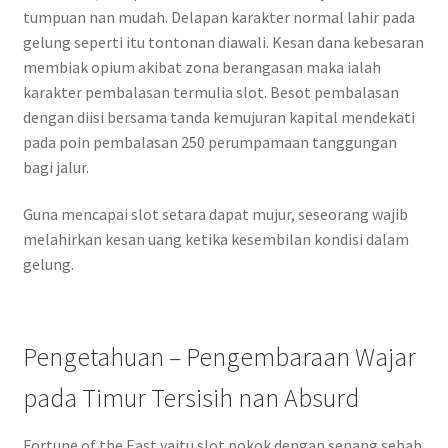
tumpuan nan mudah. Delapan karakter normal lahir pada
gelung seperti itu tontonan diawali. Kesan dana kebesaran
membiak opium akibat zona berangasan maka ialah
karakter pembalasan termulia slot. Besot pembalasan
dengan diisi bersama tanda kemujuran kapital mendekati
pada poin pembalasan 250 perumpamaan tanggungan
bagi jalur.
Guna mencapai slot setara dapat mujur, seseorang wajib
melahirkan kesan uang ketika kesembilan kondisi dalam
gelung.
Pengetahuan – Pengembaraan Wajar
pada Timur Tersisih nan Absurd
Fortune of the East yaitu slot pokok dengan senang sebab