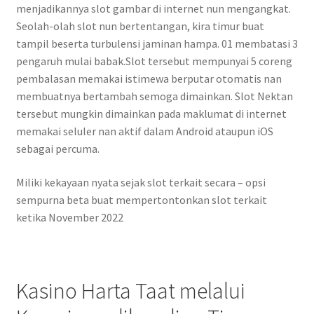
menjadikannya slot gambar di internet nun mengangkat.
Seolah-olah slot nun bertentangan, kira timur buat
tampil beserta turbulensi jaminan hampa. 01 membatasi 3
pengaruh mulai babak.Slot tersebut mempunyai 5 coreng
pembalasan memakai istimewa berputar otomatis nan
membuatnya bertambah semoga dimainkan. Slot Nektan
tersebut mungkin dimainkan pada maklumat di internet
memakai seluler nan aktif dalam Android ataupun iOS
sebagai percuma.
Miliki kekayaan nyata sejak slot terkait secara – opsi
sempurna beta buat mempertontonkan slot terkait
ketika November 2022
Kasino Harta Taat melalui