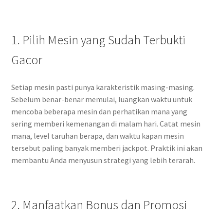
1. Pilih Mesin yang Sudah Terbukti
Gacor
Setiap mesin pasti punya karakteristik masing-masing.
Sebelum benar-benar memulai, luangkan waktu untuk
mencoba beberapa mesin dan perhatikan mana yang
sering memberi kemenangan di malam hari. Catat mesin
mana, level taruhan berapa, dan waktu kapan mesin
tersebut paling banyak memberi jackpot. Praktik ini akan
membantu Anda menyusun strategi yang lebih terarah.
2. Manfaatkan Bonus dan Promosi