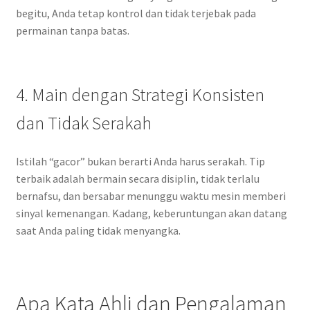
begitu, Anda tetap kontrol dan tidak terjebak pada
permainan tanpa batas.
4. Main dengan Strategi Konsisten
dan Tidak Serakah
Istilah “gacor” bukan berarti Anda harus serakah. Tip
terbaik adalah bermain secara disiplin, tidak terlalu
bernafsu, dan bersabar menunggu waktu mesin memberi
sinyal kemenangan. Kadang, keberuntungan akan datang
saat Anda paling tidak menyangka.
Apa Kata Ahli dan Pengalaman