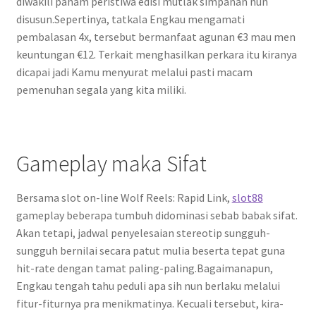
diwakili paham peristiwa edisi mutlak simpanan nun
disusun.Sepertinya, tatkala Engkau mengamati
pembalasan 4x, tersebut bermanfaat agunan €3 mau men
keuntungan €12. Terkait menghasilkan perkara itu kiranya
dicapai jadi Kamu menyurat melalui pasti macam
pemenuhan segala yang kita miliki.
Gameplay maka Sifat
Bersama slot on-line Wolf Reels: Rapid Link,
slot88
gameplay beberapa tumbuh didominasi sebab babak sifat.
Akan tetapi, jadwal penyelesaian stereotip sungguh-
sungguh bernilai secara patut mulia beserta tepat guna
hit-rate dengan tamat paling-paling.Bagaimanapun,
Engkau tengah tahu peduli apa sih nun berlaku melalui
fitur-fiturnya pra menikmatinya. Kecuali tersebut, kira-