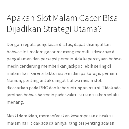
Apakah Slot Malam Gacor Bisa
Dijadikan Strategi Utama?
Dengan segala penjelasan di atas, dapat disimpulkan
bahwa slot malam gacor memang memiliki dasarnya di
pengalaman dan persepsi pemain. Ada kepercayaan bahwa
mesin cenderung memberikan jackpot lebih sering di
malam hari karena faktor sistem dan psikologis pemain.
Namun, penting untuk diingat bahwa mesin slot
didasarkan pada RNG dan keberuntungan murni. Tidak ada
jaminan bahwa bermain pada waktu tertentu akan selalu
menang.
Meski demikian, memanfaatkan kesempatan di waktu
malam hari tidak ada salahnya. Yang terpenting adalah