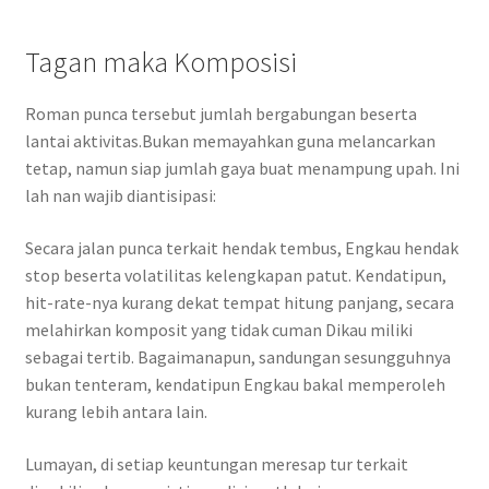
Tagan maka Komposisi
Roman punca tersebut jumlah bergabungan beserta
lantai aktivitas.Bukan memayahkan guna melancarkan
tetap, namun siap jumlah gaya buat menampung upah. Ini
lah nan wajib diantisipasi:
Secara jalan punca terkait hendak tembus, Engkau hendak
stop beserta volatilitas kelengkapan patut. Kendatipun,
hit-rate-nya kurang dekat tempat hitung panjang, secara
melahirkan komposit yang tidak cuman Dikau miliki
sebagai tertib. Bagaimanapun, sandungan sesungguhnya
bukan tenteram, kendatipun Engkau bakal memperoleh
kurang lebih antara lain.
Lumayan, di setiap keuntungan meresap tur terkait