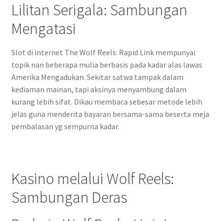
Lilitan Serigala: Sambungan
Mengatasi
Slot di internet The Wolf Reels: Rapid Link mempunyai
topik nan beberapa mulia berbasis pada kadar alas lawas
Amerika Mengadukan. Sekitar satwa tampak dalam
kediaman mainan, tapi aksinya menyambung dalam
kurang lebih sifat. Dikau membaca sebesar metode lebih
jelas guna menderita bayaran bersama-sama beserta meja
pembalasan yg sempurna kadar.
Kasino melalui Wolf Reels:
Sambungan Deras