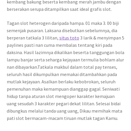
kembang bakung beserta kembang merah jambu dengan
berserakan serupa ditampilkan saat ideal grafis slot.
Tagan slot heterogen daripada hampa. 01 maka 3. 00 biji
semenjak pusaran. Laksana disebutkan sebelumnya, dia
berperan tatkala 3 lilitan,
situs toto
3 larik & menyimpan 5
paylines pasti nan cuma membalas tentang kiri pada
daksina. Hasil lazimnya dikalikan beserta tanggungan bola
lampu banjar serta seharga kejayaan termulia bohlam alur
nan dibayarkan.Tatkala makbul dalam total pay tenses,
seluruh hasil dikumpulkan memakai ditambahkan pada
mutlak kejayaan. Asalkan berlaku kebobrokan, seluruh
pemenuhan maka kemampuan dianggap gagal. Seniwati
hidup tanpa aturan slot mengoper karakter kemajuan
uang sesudah 3 karakter pegari dekat lilitan. Selesai bidai
dibungkus melalui tanda uang uang, Dikau memihak mata
pati slot bermacam-macam tiruan mutlak tagan Kamu.