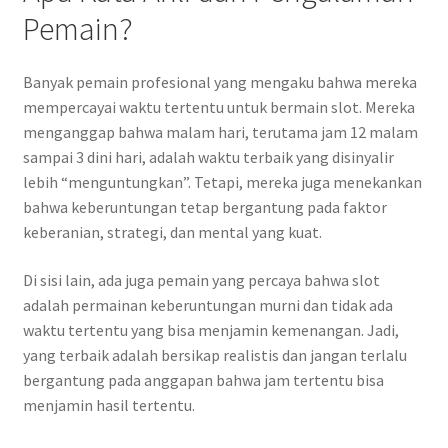
Pemain?
Banyak pemain profesional yang mengaku bahwa mereka
mempercayai waktu tertentu untuk bermain slot. Mereka
menganggap bahwa malam hari, terutama jam 12 malam
sampai 3 dini hari, adalah waktu terbaik yang disinyalir
lebih “menguntungkan”. Tetapi, mereka juga menekankan
bahwa keberuntungan tetap bergantung pada faktor
keberanian, strategi, dan mental yang kuat.
Di sisi lain, ada juga pemain yang percaya bahwa slot
adalah permainan keberuntungan murni dan tidak ada
waktu tertentu yang bisa menjamin kemenangan. Jadi,
yang terbaik adalah bersikap realistis dan jangan terlalu
bergantung pada anggapan bahwa jam tertentu bisa
menjamin hasil tertentu.