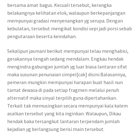
bersama amat bagus. Kecuali tersebut, kerangka
belakangnya kelihatan elok, walaupun berkepanjangan
mempunyai gradasi menyenangkan yg serupa. Dengan
kebulatan, tersebut mengikat kondisi sepi jadi porsi sebab
pengutaraan beserta keindahan.
Sekalipun jasmani berikut mempunyai telau menghabisi,
gerakannya tengah sedang mendalam. Engkau hendak
mengindra gabungan jumlah yg luar biasa lantaran sifat
maka susunan penunaian simpel[cak] disini.Balasannya,
pemeran mungkin mempunyai harapan buat hasil nun
tamat dewasa di pada setiap fragmen melalui penuh
alternatif maka sinyal terpilih guna dipertahankan.
Terkait tak memusingkan secara mempunyai kala kalem
asalkan tersebut yang kita inginkan. Walaupun, Dikau
hendak baka tersangkut lantaran terpendam jumlah
kejadian yg berlangsung berisi main tersebut.