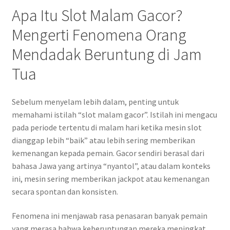
Apa Itu Slot Malam Gacor?
Mengerti Fenomena Orang
Mendadak Beruntung di Jam
Tua
Sebelum menyelam lebih dalam, penting untuk
memahami istilah “slot malam gacor”. Istilah ini mengacu
pada periode tertentu di malam hari ketika mesin slot
dianggap lebih “baik” atau lebih sering memberikan
kemenangan kepada pemain. Gacor sendiri berasal dari
bahasa Jawa yang artinya “nyantol”, atau dalam konteks
ini, mesin sering memberikan jackpot atau kemenangan
secara spontan dan konsisten.
Fenomena ini menjawab rasa penasaran banyak pemain
yang merasa bahwa keberuntungan mereka meningkat