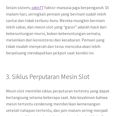
Selain sistem,
odin77
faktor manusia juga berpengaruh. Di
malam hari, seringkali pemain yang bermain sudah lebih
santai dan tidak terburu-buru. Mereka mungkin bermain
lebih sabar, dan mesin slot yang “gacor” adalah hasil dari
keberuntungan murni, bukan keberuntungan semata,
melainkan dari konsistensi dan kesabaran. Pemain yang
tidak mudah menyerah dan terus mencoba akan lebih
berpeluang mendapatkan jackpot saat kondisi ini.
3. Siklus Perputaran Mesin Slot
Mesin slot memiliki siklus perputaran tertentu yang dapat
berlangsung selama beberapa saat. Ada keyakinan bahwa
mesin tertentu cenderung memberikan kemenangan
setelah tahapan tertentu, dan jam malam sering menjadi