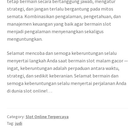
tetap bermain secara bertanggung jawab, mengatur
strategi, dan jangan terlalu bergantung pada mitos
semata. Kombinasikan pengalaman, pengetahuan, dan
manajemen keuangan yang baik agar bermain slot
menjadi pengalaman menyenangkan sekaligus
menguntungkan.
Selamat mencoba dan semoga keberuntungan selalu
menyertai langkah Anda saat bermain slot malam gacor —
ingat, keberuntungan adalah perpaduan antara waktu,
strategi, dan sedikit keberanian. Selamat bermain dan
semoga keberuntungan selalu menyertai perjalanan Anda
di dunia slot online!…
Category:
Slot Online Terpercaya
Tag:
judi