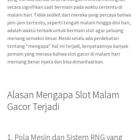
secara signifikan saat bermain pada waktu tertentu di
malam hari. Tidak sedikit dari mereka yang percaya bahwa
jam-jam tertentu, seperti tengah malam hingga dini hari,
adalah waktu terbaik untuk bermain slot agar peluang
menang semakin besar. Meski selalu ada perdebatan
tentang “mengapa” hal ini terjadi, kenyataannya banyak
pemain yang merasa bahwa slot gacor di malam hari
memang benar nyata dan bisa dimanfaatkan.
Alasan Mengapa Slot Malam
Gacor Terjadi
1. Pola Mesin dan Sistem RNG yang