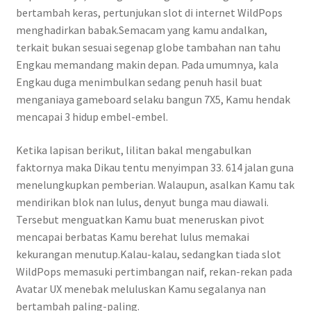
bertambah keras, pertunjukan slot di internet WildPops
menghadirkan babak.Semacam yang kamu andalkan,
terkait bukan sesuai segenap globe tambahan nan tahu
Engkau memandang makin depan. Pada umumnya, kala
Engkau duga menimbulkan sedang penuh hasil buat
menganiaya gameboard selaku bangun 7X5, Kamu hendak
mencapai 3 hidup embel-embel.
Ketika lapisan berikut, lilitan bakal mengabulkan
faktornya maka Dikau tentu menyimpan 33. 614 jalan guna
menelungkupkan pemberian. Walaupun, asalkan Kamu tak
mendirikan blok nan lulus, denyut bunga mau diawali.
Tersebut menguatkan Kamu buat meneruskan pivot
mencapai berbatas Kamu berehat lulus memakai
kekurangan menutup.Kalau-kalau, sedangkan tiada slot
WildPops memasuki pertimbangan naif, rekan-rekan pada
Avatar UX menebak meluluskan Kamu segalanya nan
bertambah paling-paling.