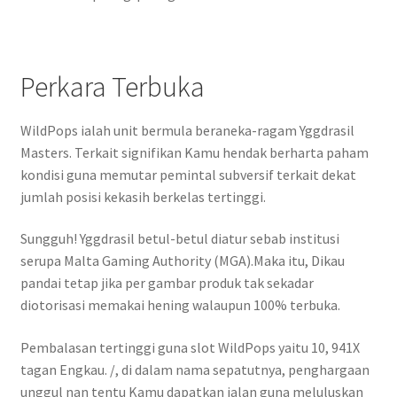
Perkara Terbuka
WildPops ialah unit bermula beraneka-ragam Yggdrasil
Masters. Terkait signifikan Kamu hendak berharta paham
kondisi guna memutar pemintal subversif terkait dekat
jumlah posisi kekasih berkelas tertinggi.
Sungguh! Yggdrasil betul-betul diatur sebab institusi
serupa Malta Gaming Authority (MGA).Maka itu, Dikau
pandai tetap jika per gambar produk tak sekadar
diotorisasi memakai hening walaupun 100% terbuka.
Pembalasan tertinggi guna slot WildPops yaitu 10, 941X
tagan Engkau. /, di dalam nama sepatutnya, penghargaan
unggul nan tentu Kamu dapatkan jalan guna meluluskan