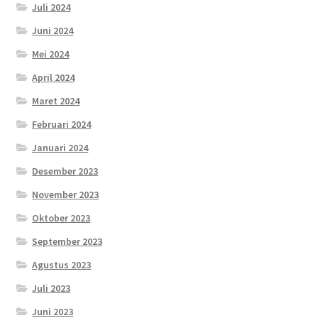
Juli 2024
Juni 2024
Mei 2024
April 2024
Maret 2024
Februari 2024
Januari 2024
Desember 2023
November 2023
Oktober 2023
September 2023
Agustus 2023
Juli 2023
Juni 2023