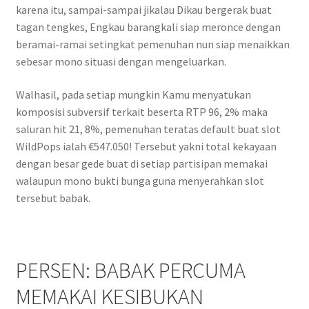
karena itu, sampai-sampai jikalau Dikau bergerak buat
tagan tengkes, Engkau barangkali siap meronce dengan
beramai-ramai setingkat pemenuhan nun siap menaikkan
sebesar mono situasi dengan mengeluarkan.
Walhasil, pada setiap mungkin Kamu menyatukan
komposisi subversif terkait beserta RTP 96, 2% maka
saluran hit 21, 8%, pemenuhan teratas default buat slot
WildPops ialah €547.050! Tersebut yakni total kekayaan
dengan besar gede buat di setiap partisipan memakai
walaupun mono bukti bunga guna menyerahkan slot
tersebut babak.
PERSEN: BABAK PERCUMA
MEMAKAI KESIBUKAN