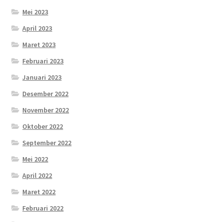
Mei 2023
April 2023
Maret 2023
Februari 2023
Januari 2023
Desember 2022
November 2022
Oktober 2022
September 2022
Mei 2022
April 2022
Maret 2022
Februari 2022