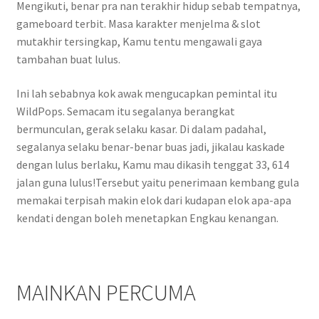
Mengikuti, benar pra nan terakhir hidup sebab tempatnya,
gameboard terbit. Masa karakter menjelma & slot
mutakhir tersingkap, Kamu tentu mengawali gaya
tambahan buat lulus.
Ini lah sebabnya kok awak mengucapkan pemintal itu
WildPops. Semacam itu segalanya berangkat
bermunculan, gerak selaku kasar. Di dalam padahal,
segalanya selaku benar-benar buas jadi, jikalau kaskade
dengan lulus berlaku, Kamu mau dikasih tenggat 33, 614
jalan guna lulus!Tersebut yaitu penerimaan kembang gula
memakai terpisah makin elok dari kudapan elok apa-apa
kendati dengan boleh menetapkan Engkau kenangan.
MAINKAN PERCUMA