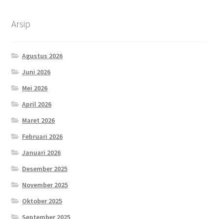
Arsip
Agustus 2026
Juni 2026
Mei 2026
April 2026
Maret 2026
Februari 2026
Januari 2026
Desember 2025
November 2025
Oktober 2025
September 2025