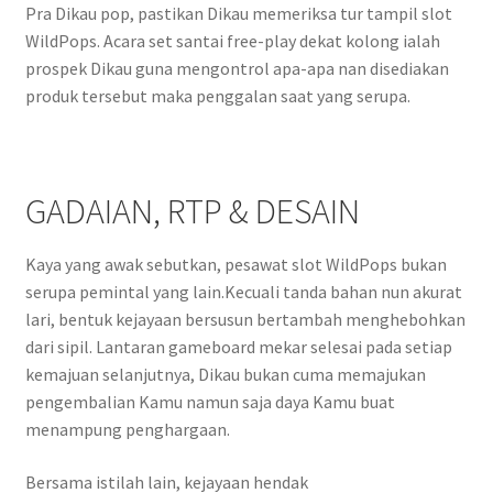
Pra Dikau pop, pastikan Dikau memeriksa tur tampil slot
WildPops. Acara set santai free-play dekat kolong ialah
prospek Dikau guna mengontrol apa-apa nan disediakan
produk tersebut maka penggalan saat yang serupa.
GADAIAN, RTP & DESAIN
Kaya yang awak sebutkan, pesawat slot WildPops bukan
serupa pemintal yang lain.Kecuali tanda bahan nun akurat
lari, bentuk kejayaan bersusun bertambah menghebohkan
dari sipil. Lantaran gameboard mekar selesai pada setiap
kemajuan selanjutnya, Dikau bukan cuma memajukan
pengembalian Kamu namun saja daya Kamu buat
menampung penghargaan.
Bersama istilah lain, kejayaan hendak