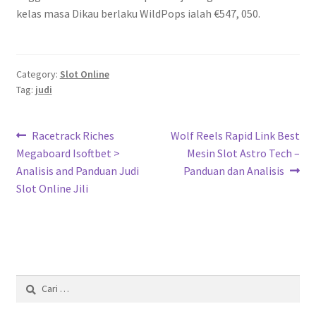
kelas masa Dikau berlaku WildPops ialah €547, 050.
Category:
Slot Online
Tag:
judi
Navigasi
Previous
Next
Racetrack Riches
Wolf Reels Rapid Link Best
post:
post:
Megaboard Isoftbet >
Mesin Slot Astro Tech –
pos
Analisis and Panduan Judi
Panduan dan Analisis
Slot Online Jili
Cari
untuk: