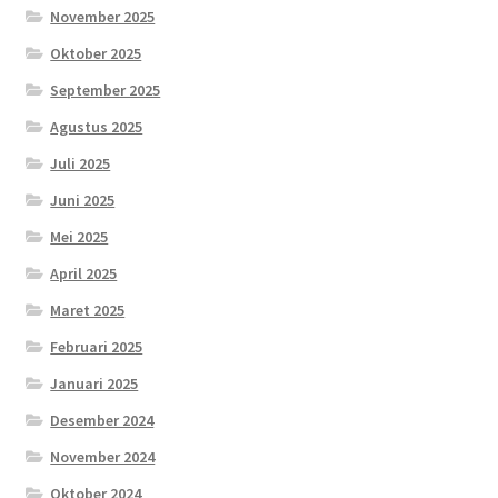
November 2025
Oktober 2025
September 2025
Agustus 2025
Juli 2025
Juni 2025
Mei 2025
April 2025
Maret 2025
Februari 2025
Januari 2025
Desember 2024
November 2024
Oktober 2024