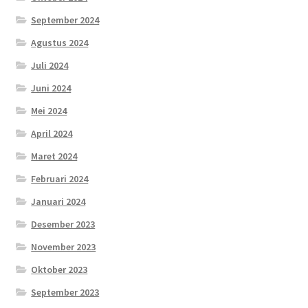
September 2024
Agustus 2024
Juli 2024
Juni 2024
Mei 2024
April 2024
Maret 2024
Februari 2024
Januari 2024
Desember 2023
November 2023
Oktober 2023
September 2023