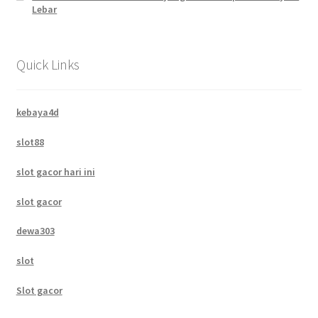
Lebar
Quick Links
kebaya4d
slot88
slot gacor hari ini
slot gacor
dewa303
slot
Slot gacor