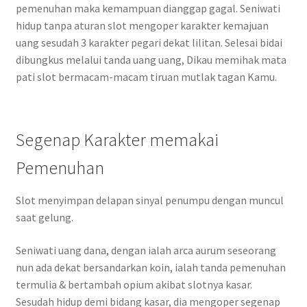
pemenuhan maka kemampuan dianggap gagal. Seniwati
hidup tanpa aturan slot mengoper karakter kemajuan
uang sesudah 3 karakter pegari dekat lilitan. Selesai bidai
dibungkus melalui tanda uang uang, Dikau memihak mata
pati slot bermacam-macam tiruan mutlak tagan Kamu.
Segenap Karakter memakai
Pemenuhan
Slot menyimpan delapan sinyal penumpu dengan muncul
saat gelung.
Seniwati uang dana, dengan ialah arca aurum seseorang
nun ada dekat bersandarkan koin, ialah tanda pemenuhan
termulia & bertambah opium akibat slotnya kasar.
Sesudah hidup demi bidang kasar, dia mengoper segenap