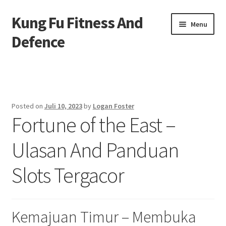
Kung Fu Fitness And
Skip
Skip
Menu
to
to
Defence
navigation
content
Beranda
About us
Posted on
Juli 10, 2023
by
Logan Foster
Fortune of the East –
Contact us
Ulasan And Panduan
Privacy Policy
Slots Tergacor
Kemajuan Timur – Membuka