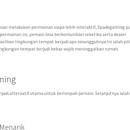
uan melakukan permainan siapa lebih interaktif, Spadegaming p
permainan ini, pemain bisa berkomunikasi seketika serta dealer
silkan lingkungan tempat berjudi apa sesungguhnya.Ini ialah pil
ingkungan tempat berjudi bebas wajib meninggalkan rumah.
ming
adi alternatif utama untuk berlimpah pemain. Selanjutnya ialah
 Menarik