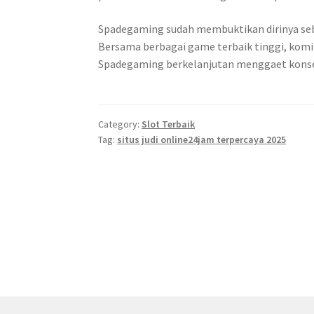
Spadegaming sudah membuktikan dirinya sebag
Bersama berbagai game terbaik tinggi, komi
Spadegaming berkelanjutan menggaet konse
Category:
Slot Terbaik
Tag:
situs judi online24jam terpercaya 2025