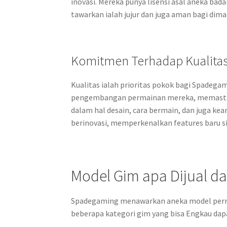
inovasi. Mereka punya lisensi asal aneka b
tawarkan ialah jujur dan juga aman bagi dima
Komitmen Terhadap Kualita
Kualitas ialah prioritas pokok bagi Spadeg
pengembangan permainan mereka, memastikan
dalam hal desain, cara bermain, dan juga k
berinovasi, memperkenalkan features baru 
Model Gim apa Dijual d
Spadegaming menawarkan aneka model permai
beberapa kategori gim yang bisa Engkau dap