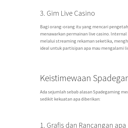
3. Gim Live Casino
Bagi orang-orang itu yang mencari pengetah
menawarkan permainan live casino. Internal 
melalui streaming rekaman seketika, mengha
ideal untuk partisipan apa mau mengalami l
Keistimewaan Spadega
Ada sejumlah sebab alasan Spadegaming menj
sedikit kekuatan apa diberikan:
1. Grafis dan Rancangan apa