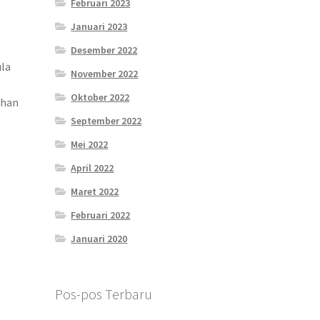
Februari 2023
Januari 2023
Desember 2022
ula
November 2022
Oktober 2022
ihan
September 2022
Mei 2022
April 2022
Maret 2022
Februari 2022
Januari 2020
Pos-pos Terbaru