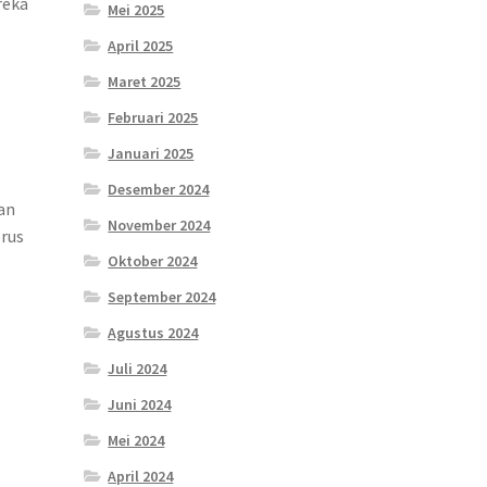
reka
Mei 2025
April 2025
Maret 2025
Februari 2025
Januari 2025
Desember 2024
an
November 2024
erus
Oktober 2024
September 2024
Agustus 2024
Juli 2024
Juni 2024
Mei 2024
April 2024