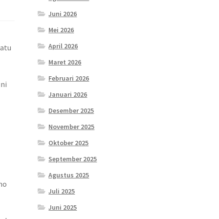
Juni 2026
Mei 2026
April 2026
satu
Maret 2026
Februari 2026
ni
Januari 2026
Desember 2025
November 2025
Oktober 2025
September 2025
Agustus 2025
ino
Juli 2025
Juni 2025