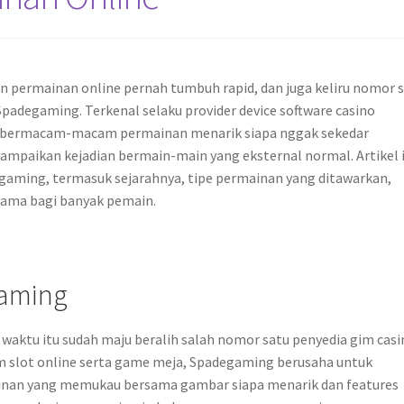
n permainan online pernah tumbuh rapid, dan juga keliru nomor 
degaming. Terkenal selaku provider device software casino
n bermacam-macam permainan menarik siapa nggak sekedar
ampaikan kejadian bermain-main yang eksternal normal. Artikel i
aming, termasuk sejarahnya, tipe permainan yang ditawarkan,
tama bagi banyak pemain.
gaming
i waktu itu sudah maju beralih salah nomor satu penyedia gim cas
im slot online serta game meja, Spadegaming berusaha untuk
an yang memukau bersama gambar siapa menarik dan features