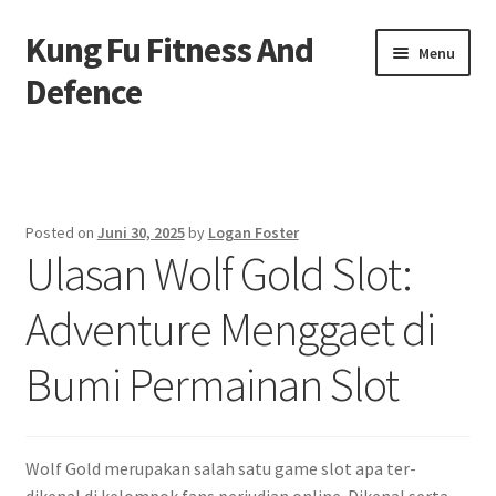
Kung Fu Fitness And
Skip
Skip
Menu
to
to
Defence
navigation
content
Beranda
About us
Posted on
Juni 30, 2025
by
Logan Foster
Ulasan Wolf Gold Slot:
Contact us
Adventure Menggaet di
Privacy Policy
Bumi Permainan Slot
Wolf Gold merupakan salah satu game slot apa ter-