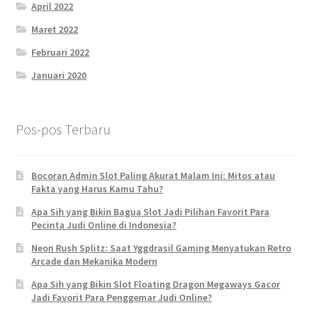
April 2022
Maret 2022
Februari 2022
Januari 2020
Pos-pos Terbaru
Bocoran Admin Slot Paling Akurat Malam Ini: Mitos atau
Fakta yang Harus Kamu Tahu?
Apa Sih yang Bikin Bagua Slot Jadi Pilihan Favorit Para
Pecinta Judi Online di Indonesia?
Neon Rush Splitz: Saat Yggdrasil Gaming Menyatukan Retro
Arcade dan Mekanika Modern
Apa Sih yang Bikin Slot Floating Dragon Megaways Gacor
Jadi Favorit Para Penggemar Judi Online?