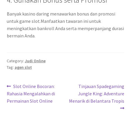
Banyak kasino daring menawarkan bonus dan promosi
untuk game slot.Manfaatkan tawaran ini untuk
meningkatkan bankroll Anda serta memperpanjang durasi
bermain Anda.
Category:
Judi Online
Tag:
agen slot
Navigasi
Previous
Next
Slot Online Bocoran:
Tinjauan Spadegaming
post:
post:
Rahasia Mengalahkan di
Jungle King: Adventure
pos
Permainan Slot Online
Menarik di Belantara Tropis