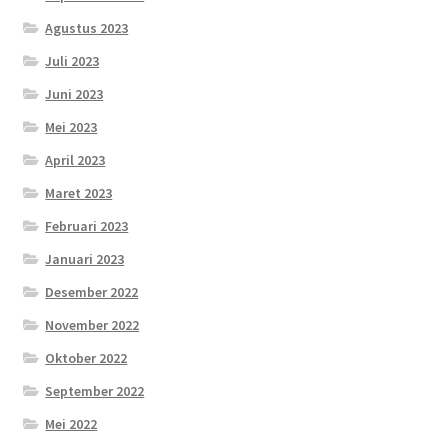
Agustus 2023
Juli 2023
Juni 2023
Mei 2023
April 2023
Maret 2023
Februari 2023
Januari 2023
Desember 2022
November 2022
Oktober 2022
September 2022
Mei 2022