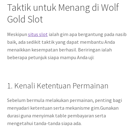
Taktik untuk Menang di Wolf
Gold Slot
Meskipun
situs slot
ialah gim apa bergantung pada nasib
baik, ada sedikit taktik yang dapat membantu Anda
menaikkan kesempatan berhasil. Beriringan ialah
beberapa petunjuk siapa mampu Anda uji:
1. Kenali Ketentuan Permainan
Sebelum bermula melakukan permainan, penting bagi
menyadari ketentuan serta mekanisme gim.Gunakan
durasi guna menyimak table pembayaran serta
mengetahui tanda-tanda siapa ada.