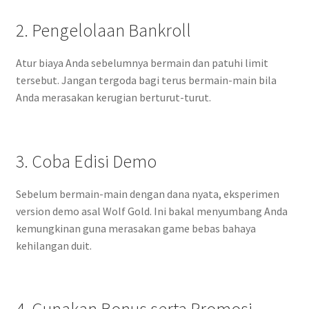
2. Pengelolaan Bankroll
Atur biaya Anda sebelumnya bermain dan patuhi limit
tersebut. Jangan tergoda bagi terus bermain-main bila
Anda merasakan kerugian berturut-turut.
3. Coba Edisi Demo
Sebelum bermain-main dengan dana nyata, eksperimen
version demo asal Wolf Gold. Ini bakal menyumbang Anda
kemungkinan guna merasakan game bebas bahaya
kehilangan duit.
4. Gunakan Bonus serta Promosi