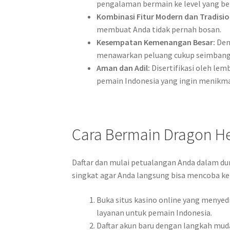
pengalaman bermain ke level yang be
Kombinasi Fitur Modern dan Tradisio
membuat Anda tidak pernah bosan.
Kesempatan Kemenangan Besar:
Den
menawarkan peluang cukup seimbang 
Aman dan Adil:
Disertifikasi oleh le
pemain Indonesia yang ingin menikma
Cara Bermain Dragon H
Daftar dan mulai petualangan Anda dalam du
singkat agar Anda langsung bisa mencoba k
Buka situs kasino online yang menye
layanan untuk pemain Indonesia.
Daftar akun baru dengan langkah mudah