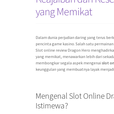
yang Memikat
Dalam dunia perjudian daring yang terus be
pencinta game kasino. Salah satu permainan 
Slot online review Dragon Hero menghadirk
yang memikat, menawarkan lebih dari sekada
membongkar segala aspek mengenai
slot o
keunggulan yang membuatnya layak menjadi 
Mengenal Slot Online 
Istimewa?