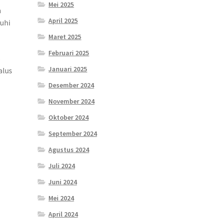
Mei 2025
n
April 2025
nuhi
Maret 2025
Februari 2025
s
Januari 2025
alus
Desember 2024
November 2024
Oktober 2024
September 2024
Agustus 2024
Juli 2024
Juni 2024
Mei 2024
April 2024