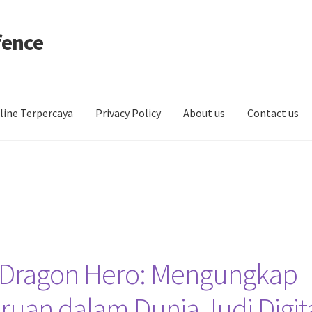
fence
line Terpercaya
Privacy Policy
About us
Contact us
w Dragon Hero: Mengungkap
ruan dalam Dunia Judi Digit