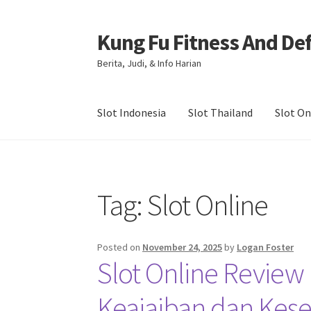
Kung Fu Fitness And De
Skip
Skip
to
to
Berita, Judi, & Info Harian
navigation
content
Slot Indonesia
Slot Thailand
Slot On
Beranda
About us
Contact us
Privacy Policy
Tag:
Slot Online
Posted on
November 24, 2025
by
Logan Foster
Slot Online Revie
Keajaiban dan Kese