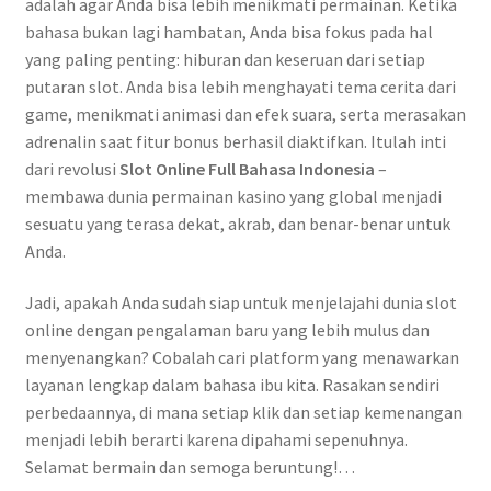
adalah agar Anda bisa lebih menikmati permainan. Ketika
bahasa bukan lagi hambatan, Anda bisa fokus pada hal
yang paling penting: hiburan dan keseruan dari setiap
putaran slot. Anda bisa lebih menghayati tema cerita dari
game, menikmati animasi dan efek suara, serta merasakan
adrenalin saat fitur bonus berhasil diaktifkan. Itulah inti
dari revolusi
Slot Online Full Bahasa Indonesia
–
membawa dunia permainan kasino yang global menjadi
sesuatu yang terasa dekat, akrab, dan benar-benar untuk
Anda.
Jadi, apakah Anda sudah siap untuk menjelajahi dunia slot
online dengan pengalaman baru yang lebih mulus dan
menyenangkan? Cobalah cari platform yang menawarkan
layanan lengkap dalam bahasa ibu kita. Rasakan sendiri
perbedaannya, di mana setiap klik dan setiap kemenangan
menjadi lebih berarti karena dipahami sepenuhnya.
Selamat bermain dan semoga beruntung!…