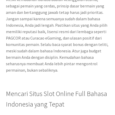
sebagai pemain yang cerdas, prinsip dasar bermain yang
aman dan bertanggung jawab tetap harus jadi prioritas.
Jangan sampai karena semuanya sudah dalam bahasa
Indonesia, Anda jadi lengah. Pastikan situs yang Anda pilih
memiliki reputasi baik, lisensi resmi dari lembaga seperti
PAGCOR atau Curacao eGaming, dan ulasan positif dari
komunitas pemain. Selalu baca syarat bonus dengan teliti,
meski sudah dalam bahasa Indonesia. Atur juga budget
bermain Anda dengan disiplin. Kemudahan bahasa
seharusnya membuat Anda lebih pintar mengontrol
permainan, bukan sebaliknya.
Mencari Situs Slot Online Full Bahasa
Indonesia yang Tepat