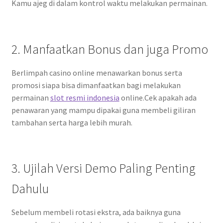
Kamu ajeg di dalam kontrol waktu melakukan permainan.
2. Manfaatkan Bonus dan juga Promo
Berlimpah casino online menawarkan bonus serta
promosi siapa bisa dimanfaatkan bagi melakukan
permainan
slot resmi indonesia
online.Cek apakah ada
penawaran yang mampu dipakai guna membeli giliran
tambahan serta harga lebih murah.
3. Ujilah Versi Demo Paling Penting
Dahulu
Sebelum membeli rotasi ekstra, ada baiknya guna