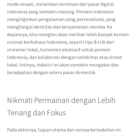
mode sesaat, melainkan cerminan dari pasar digital
Indonesia yang semakin matang. Pemain Indonesia
menginginkan pengalaman yang personalized, yang
menghargai identitas dan kenyamanan mereka. Ke
depannya, kita mungkin akan melihat lebih banyak konten
orisinal berbahasa Indonesia, seperti tips & trik dari
streamer lokal, turnamen eksklusif untuk pemain
Indonesia, dan kolaborasi dengan selebritas atau brand
lokal. Intinya, industri ini akan semakin mengakar dan
beradaptasi dengan selera pasar domestik.
Nikmati Permainan dengan Lebih
Tenang dan Fokus
Pada akhirnya, tujuan utama dari semua kemudahan ini