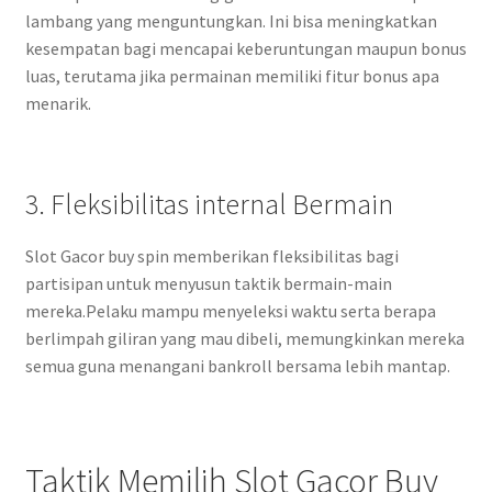
lambang yang menguntungkan. Ini bisa meningkatkan
kesempatan bagi mencapai keberuntungan maupun bonus
luas, terutama jika permainan memiliki fitur bonus apa
menarik.
3. Fleksibilitas internal Bermain
Slot Gacor buy spin memberikan fleksibilitas bagi
partisipan untuk menyusun taktik bermain-main
mereka.Pelaku mampu menyeleksi waktu serta berapa
berlimpah giliran yang mau dibeli, memungkinkan mereka
semua guna menangani bankroll bersama lebih mantap.
Taktik Memilih Slot Gacor Buy