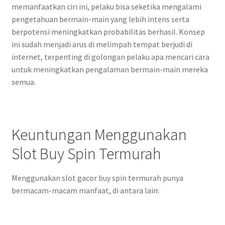
memanfaatkan ciri ini, pelaku bisa seketika mengalami
pengetahuan bermain-main yang lebih intens serta
berpotensi meningkatkan probabilitas berhasil. Konsep
ini sudah menjadi arus di melimpah tempat berjudi di
internet, terpenting di golongan pelaku apa mencari cara
untuk meningkatkan pengalaman bermain-main mereka
semua.
Keuntungan Menggunakan
Slot Buy Spin Termurah
Menggunakan slot gacor buy spin termurah punya
bermacam-macam manfaat, di antara lain: