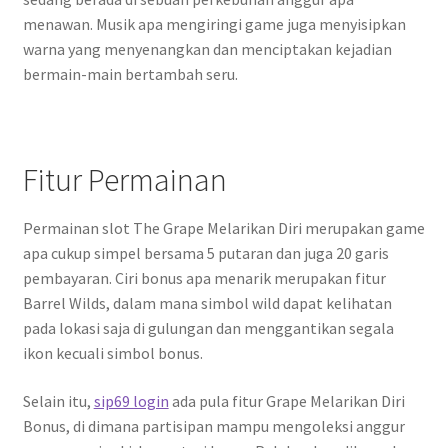
menawan. Musik apa mengiringi game juga menyisipkan
warna yang menyenangkan dan menciptakan kejadian
bermain-main bertambah seru.
Fitur Permainan
Permainan slot The Grape Melarikan Diri merupakan game
apa cukup simpel bersama 5 putaran dan juga 20 garis
pembayaran. Ciri bonus apa menarik merupakan fitur
Barrel Wilds, dalam mana simbol wild dapat kelihatan
pada lokasi saja di gulungan dan menggantikan segala
ikon kecuali simbol bonus.
Selain itu,
sip69 login
ada pula fitur Grape Melarikan Diri
Bonus, di dimana partisipan mampu mengoleksi anggur