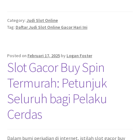
Category:
Judi Slot Online
Tag:
Daftar Judi Slot Online Gacor Hari Ini
Posted on
Februari 17, 2025
by
Logan Foster
Slot Gacor Buy Spin
Termurah: Petunjuk
Seluruh bagi Pelaku
Cerdas
Dalam bumi perjudian di internet, istilah slot gacor buy