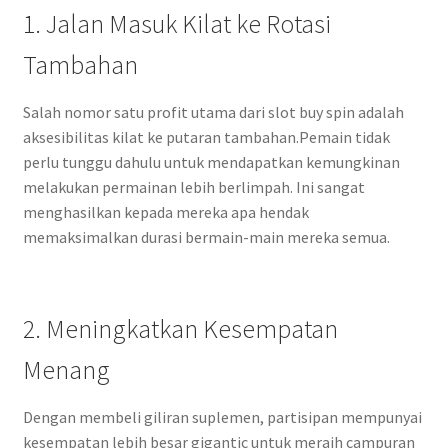
1. Jalan Masuk Kilat ke Rotasi
Tambahan
Salah nomor satu profit utama dari slot buy spin adalah
aksesibilitas kilat ke putaran tambahan.Pemain tidak
perlu tunggu dahulu untuk mendapatkan kemungkinan
melakukan permainan lebih berlimpah. Ini sangat
menghasilkan kepada mereka apa hendak
memaksimalkan durasi bermain-main mereka semua.
2. Meningkatkan Kesempatan
Menang
Dengan membeli giliran suplemen, partisipan mempunyai
kesempatan lebih besar gigantic untuk meraih campuran