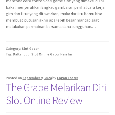
mencoba edisi contoh dari game slot yang dimaksud. Ini
bakal menyerahkan Engkau gambaran perihal cara kerja
gim dan fitur yang ditawarkan, maka dari itu Kamu bisa
membuat putusan akhir apa lebih besar mantap saat
melakukan permainan bersama dana sungguhan.…
Category:
Slot Gacor
Tag:
Daftar Judi Slot Online Gacor Hari Ini
Posted on
September 9, 2024
by
Logan Foster
The Grape Melarikan Diri
Slot Online Review