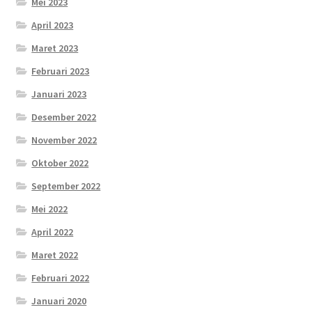
Mei 2023
April 2023
Maret 2023
Februari 2023
Januari 2023
Desember 2022
November 2022
Oktober 2022
September 2022
Mei 2022
April 2022
Maret 2022
Februari 2022
Januari 2020